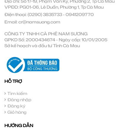
Địa chỉ: Số 17-19, Phạm Văn Ký, Phường 2, Tp Cà Mau
VPĐD: PG01-06, Lê Duẩn, Phường 1, Tp Cà Mau
Điện thoại:
(0290) 3835733
-
0941209770
Email:
cr@namsuong.com
CÔNG TY TNHH CÀ PHÊ NAM SƯƠNG
GPKD Số: 2000434674 - Ngày cấp: 10/01/2005
Sở kế hoạch và đầu tư Tỉnh Cà Mau
HỖ TRỢ
Tìm kiếm
Đăng nhập
Đăng ký
Giỏ hàng
HƯỚNG DẪN