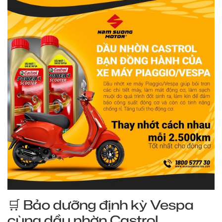
🛒 Bảo dưỡng định kỳ Vespa
cùng dầu nhờn CastroL