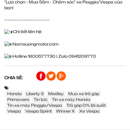
"Lựa chọn - Mua Sắm - Chăm sóc" xe Piaggio/Vespa của
bạn!
--------------------------
Chi tiết liên hệ:
Namsuongmotor.com
Hotline 1800577730 | Zalo 0941209770
CHIA SẺ:
Honda
Liberty S
Medley
Mua xe trả góp
Primavera
Tin tức
Tin xe máy Honda
Tin xe máy Piaggio/Vespa
Trả góp 0% lãi suất
Vespa
Vespa Sprint
Winner X
Xe Vespa