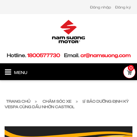
Đăng nhập
Đăng ký
Hotline.
1800577730
Email.
cr@namsuong.com
0
MENU
TRANG CHỦ
CHĂM SÓC XE
🛒 BẢO DƯỠNG ĐỊNH KỲ
VESPA CÙNG DẦU NHỜN CASTROL