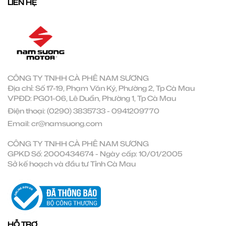
LIÊN HỆ
CÔNG TY TNHH CÀ PHÊ NAM SƯƠNG
Địa chỉ: Số 17-19, Phạm Văn Ký, Phường 2, Tp Cà Mau
VPĐD: PG01-06, Lê Duẩn, Phường 1, Tp Cà Mau
Điện thoại:
(0290) 3835733
-
0941209770
Email:
cr@namsuong.com
CÔNG TY TNHH CÀ PHÊ NAM SƯƠNG
GPKD Số: 2000434674 - Ngày cấp: 10/01/2005
Sở kế hoạch và đầu tư Tỉnh Cà Mau
HỖ TRỢ