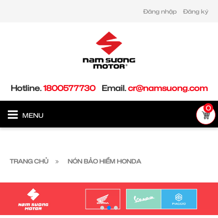
Đăng nhập
Đăng ký
Hotline.
1800577730
Email.
cr@namsuong.com
0
MENU
TRANG CHỦ
NÓN BẢO HIỂM HONDA