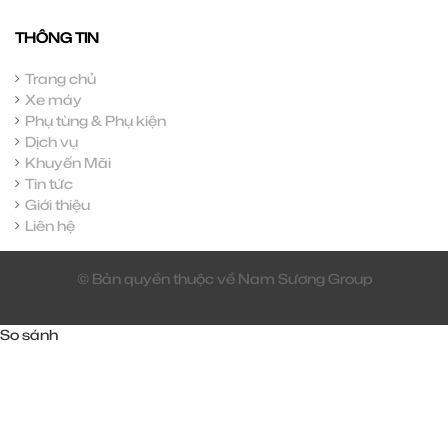
THÔNG TIN
Trang chủ
Xe máy
Phụ tùng & Phụ kiện
Dịch vụ
Khuyến Mãi
Tin tức
Giới thiệu
Liên hệ
© Bản quyền thuộc về Nam Sương Group
So sánh