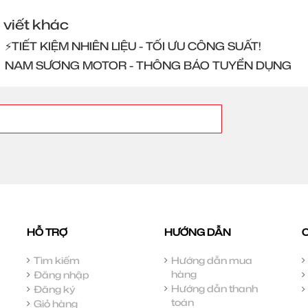
 viết khác
⚡️TIẾT KIỆM NHIÊN LIỆU - TỐI ƯU CÔNG SUẤT!
NAM SƯƠNG MOTOR - THÔNG BÁO TUYỂN DỤNG
HỖ TRỢ
HƯỚNG DẪN
Tìm kiếm
Hướng dẫn mua
hàng
Đăng nhập
Hướng dẫn thanh
Đăng ký
toán
Giỏ hàng