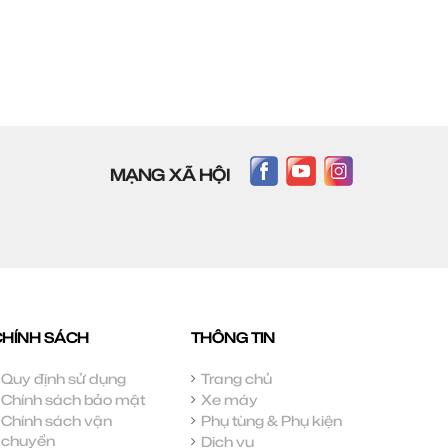
MẠNG XÃ HỘI
CHÍNH SÁCH
THÔNG TIN
Quy định sử dụng
Trang chủ
Chính sách bảo mật
Xe máy
Chính sách vận
Phụ tùng & Phụ kiện
chuyển
Dịch vụ