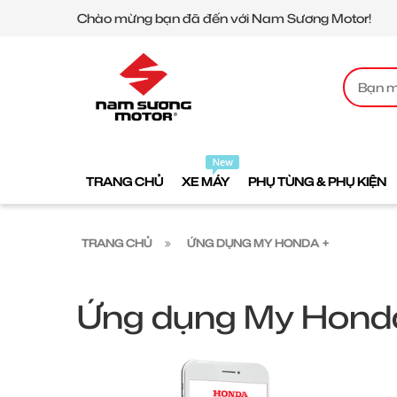
Chào mừng bạn đã đến với Nam Sương Motor!
TRANG CHỦ
XE MÁY
PHỤ TÙNG & PHỤ KIỆN
TRANG CHỦ
ỨNG DỤNG MY HONDA +
Ứng dụng My Hond