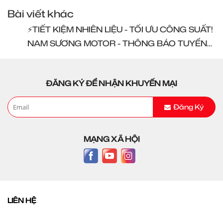
Bài viết khác
⚡️TIẾT KIỆM NHIÊN LIỆU - TỐI ƯU CÔNG SUẤT!
NAM SƯƠNG MOTOR - THÔNG BÁO TUYỂN
DỤNG
ĐĂNG KÝ ĐỂ NHẬN KHUYẾN MẠI
Đăng Ký
MẠNG XÃ HỘI
LIÊN HỆ