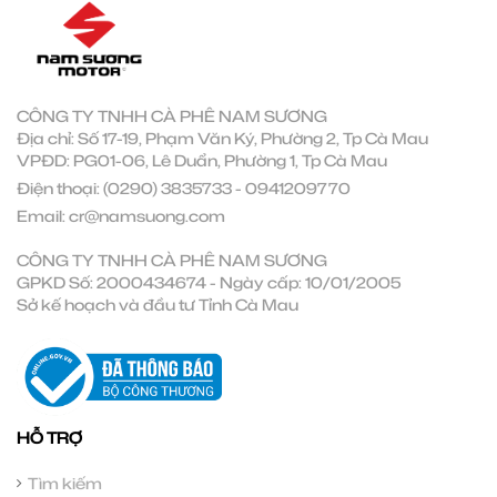
CÔNG TY TNHH CÀ PHÊ NAM SƯƠNG
Địa chỉ: Số 17-19, Phạm Văn Ký, Phường 2, Tp Cà Mau
VPĐD: PG01-06, Lê Duẩn, Phường 1, Tp Cà Mau
Điện thoại:
(0290) 3835733
-
0941209770
Email:
cr@namsuong.com
CÔNG TY TNHH CÀ PHÊ NAM SƯƠNG
GPKD Số: 2000434674 - Ngày cấp: 10/01/2005
Sở kế hoạch và đầu tư Tỉnh Cà Mau
HỖ TRỢ
Tìm kiếm