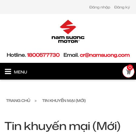
Đăng nhập
Đăng ký
Hotline.
1800577730
Email.
cr@namsuong.com
0
MENU
TRANG CHỦ
TIN KHUYẾN MẠI (MỚI)
Tin khuyến mại (Mới)