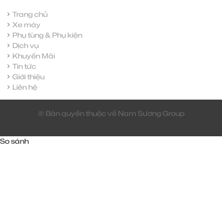
Trang chủ
Xe máy
Phụ tùng & Phụ kiện
Dịch vụ
Khuyến Mãi
Tin tức
Giới thiệu
Liên hệ
© Bản quyền thuộc về Nam Sương Group
So sánh