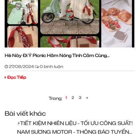
Hè Này Đi Ý Picnic Hâm Nóng Tình Cảm Cùng...
27/08/2024
0 bình luận
Đọc Tiếp
1
2
3
»
Trang:
Bài viết khác
⚡️TIẾT KIỆM NHIÊN LIỆU - TỐI ƯU CÔNG SUẤT!
NAM SƯƠNG MOTOR - THÔNG BÁO TUYỂN
DỤNG