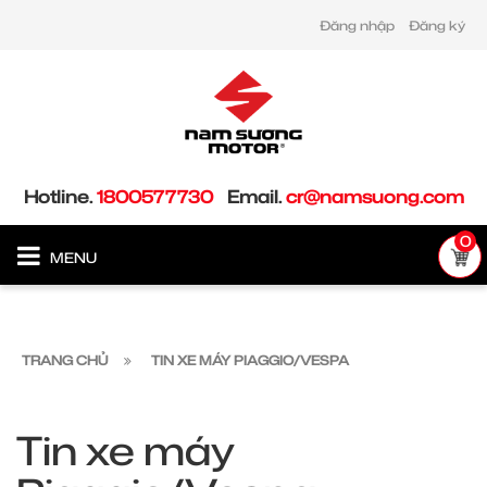
Đăng nhập
Đăng ký
Hotline.
1800577730
Email.
cr@namsuong.com
0
MENU
TRANG CHỦ
TIN XE MÁY PIAGGIO/VESPA
Tin xe máy