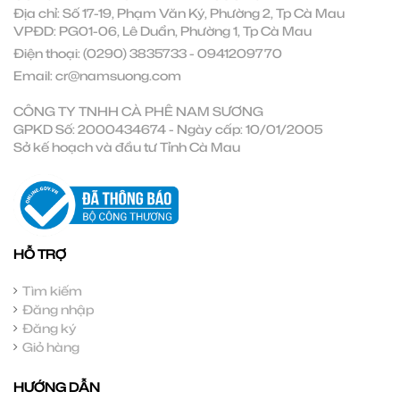
Địa chỉ: Số 17-19, Phạm Văn Ký, Phường 2, Tp Cà Mau
VPĐD: PG01-06, Lê Duẩn, Phường 1, Tp Cà Mau
Điện thoại:
(0290) 3835733
-
0941209770
Email:
cr@namsuong.com
CÔNG TY TNHH CÀ PHÊ NAM SƯƠNG
GPKD Số: 2000434674 - Ngày cấp: 10/01/2005
Sở kế hoạch và đầu tư Tỉnh Cà Mau
HỖ TRỢ
Tìm kiếm
Đăng nhập
Đăng ký
Giỏ hàng
HƯỚNG DẪN