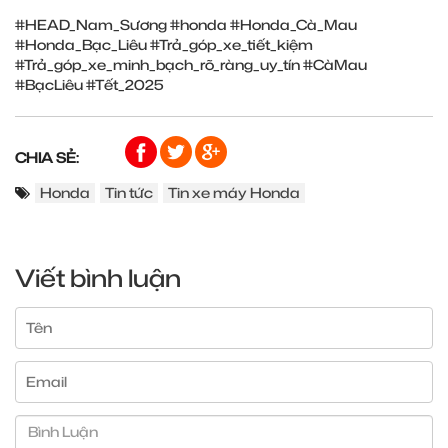
#HEAD_Nam_Sương
#honda
#Honda_Cà_Mau
#Honda_Bạc_Liêu
#Trả_góp_xe_tiết_kiệm
#Trả_góp_xe_minh_bạch_rõ_ràng_uy_tín
#CàMau
#BạcLiêu
#Tết_2025
CHIA SẺ:
Honda
Tin tức
Tin xe máy Honda
Viết bình luận