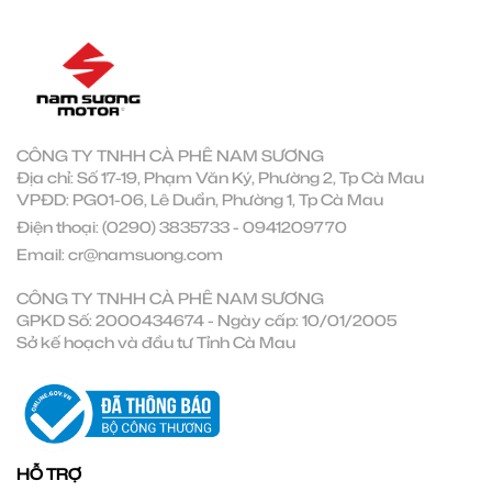
CÔNG TY TNHH CÀ PHÊ NAM SƯƠNG
Địa chỉ: Số 17-19, Phạm Văn Ký, Phường 2, Tp Cà Mau
VPĐD: PG01-06, Lê Duẩn, Phường 1, Tp Cà Mau
Điện thoại:
(0290) 3835733
-
0941209770
Email:
cr@namsuong.com
CÔNG TY TNHH CÀ PHÊ NAM SƯƠNG
GPKD Số: 2000434674 - Ngày cấp: 10/01/2005
Sở kế hoạch và đầu tư Tỉnh Cà Mau
HỖ TRỢ