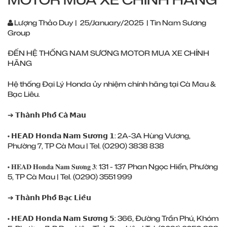
Lượng Thảo Duy
|
25/January/2025
|
Tin Nam Sương
Group
ĐẾN HỆ THỐNG NAM SƯƠNG MOTOR MUA XE CHÍNH
HÃNG
Hệ thống Đại Lý Honda ủy nhiệm chính hãng tại Cà Mau &
Bạc Liêu.
➔ 𝗧𝗵𝗮̀𝗻𝗵 𝗣𝗵𝗼̂́ 𝗖𝗮̀ 𝗠𝗮𝘂
• 𝗛𝗘𝗔𝗗 𝗛𝗼𝗻𝗱𝗮 𝗡𝗮𝗺 𝗦𝘂̛𝗼̛𝗻𝗴 𝟭: 2A-3A Hùng Vương,
Phường 7, TP Cà Mau | Tel. (0290) 3838 838
• 𝐇𝐄𝐀𝐃 𝐇𝐨𝐧𝐝𝐚 𝐍𝐚𝐦 𝐒𝐮̛𝐨̛𝐧𝐠 𝟑: 131 - 137 Phan Ngọc Hiển, Phường
5, TP Cà Mau | Tel. (0290) 3551 999
➔ 𝗧𝗵𝗮̀𝗻𝗵 𝗣𝗵𝗼̂́ 𝗕𝗮̣𝗰 𝗟𝗶𝗲̂𝘂
• 𝗛𝗘𝗔𝗗 𝗛𝗼𝗻𝗱𝗮 𝗡𝗮𝗺 𝗦𝘂̛𝗼̛𝗻𝗴 𝟱: 366, Đường Trần Phú, Khóm