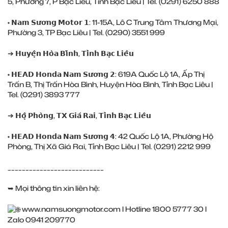
5, Phường 7, P Bạc Liêu, Tỉnh Bạc Liêu | Tel. (0291) 6250 888
• 𝗡𝗮𝗺 𝗦𝘂̛𝗼̛𝗻𝗴 𝗠𝗼𝘁𝗼𝗿 𝟭: 11-15A, Lô C Trung Tâm Thương Mại,
Phường 3, TP Bạc Liêu | Tel. (0290) 3551 999
➔ 𝗛𝘂𝘆𝗲̣̂𝗻 𝗛𝗼̀𝗮 𝗕𝗶̀𝗻𝗵, 𝗧𝗶̉𝗻𝗵 𝗕𝗮̣𝗰 𝗟𝗶𝗲̂𝘂
• 𝗛𝗘𝗔𝗗 𝗛𝗼𝗻𝗱𝗮 𝗡𝗮𝗺 𝗦𝘂̛𝗼̛𝗻𝗴 𝟮: 619A Quốc Lộ 1A, Ấp Thị
Trấn B, Thị Trấn Hòa Bình, Huyện Hòa Bình, Tỉnh Bạc Liêu |
Tel. (0291) 3893 777
➔ 𝗛𝗼̣̂ 𝗣𝗵𝗼̀𝗻𝗴, 𝗧𝗫 𝗚𝗶𝗮́ 𝗥𝗮𝗶, 𝗧𝗶̉𝗻𝗵 𝗕𝗮̣𝗰 𝗟𝗶𝗲̂𝘂
• 𝗛𝗘𝗔𝗗 𝗛𝗼𝗻𝗱𝗮 𝗡𝗮𝗺 𝗦𝘂̛𝗼̛𝗻𝗴 𝟰: 42 Quốc Lộ 1A, Phường Hộ
Phòng, Thị Xã Giá Rai, Tỉnh Bạc Liêu | Tel. (0291) 2212 999
___________________________
➥ Mọi thông tin xin liên hệ:
www.namsuongmotor.com
l Hotline 1800 5777 30 l
Zalo 0941 209770