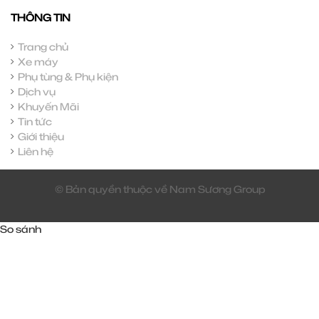
THÔNG TIN
Trang chủ
Xe máy
Phụ tùng & Phụ kiện
Dịch vụ
Khuyến Mãi
Tin tức
Giới thiệu
Liên hệ
© Bản quyền thuộc về Nam Sương Group
So sánh