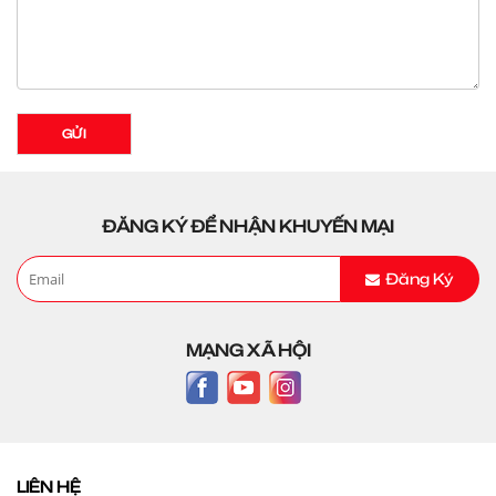
GỬI
ĐĂNG KÝ ĐỂ NHẬN KHUYẾN MẠI
Đăng Ký
MẠNG XÃ HỘI
LIÊN HỆ