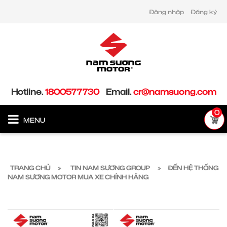
Đăng nhập
Đăng ký
Hotline.
1800577730
Email.
cr@namsuong.com
0
MENU
TRANG CHỦ
TIN NAM SƯƠNG GROUP
ĐẾN HỆ THỐNG
NAM SƯƠNG MOTOR MUA XE CHÍNH HÃNG