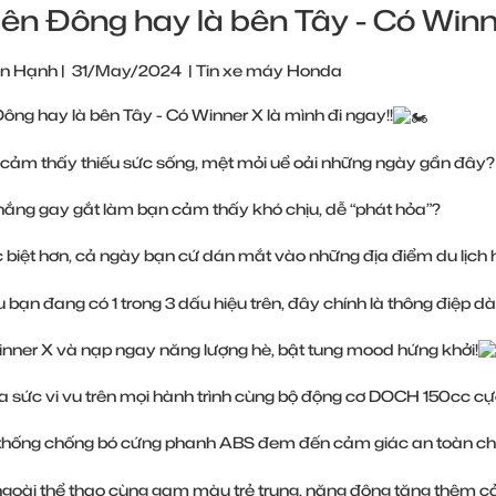
ên Đông hay là bên Tây - Có Winner
n Hạnh
|
31/May/2024
|
Tin xe máy Honda
ông hay là bên Tây - Có Winner X là mình đi ngay!!
cảm thấy thiếu sức sống, mệt mỏi uể oải những ngày gần đây?
nắng gay gắt làm bạn cảm thấy khó chịu, dễ “phát hỏa”?
biệt hơn, cả ngày bạn cứ dán mắt vào những địa điểm du lịch
 bạn đang có 1 trong 3 dấu hiệu trên, đây chính là thông điệp d
nner X và nạp ngay năng lượng hè, bật tung mood hứng khởi!
 sức vi vu trên mọi hành trình cùng bộ động cơ DOCH 150cc cự
thống chống bó cứng phanh ABS đem đến cảm giác an toàn cho
goài thể thao cùng gam màu trẻ trung, năng động tăng thêm c