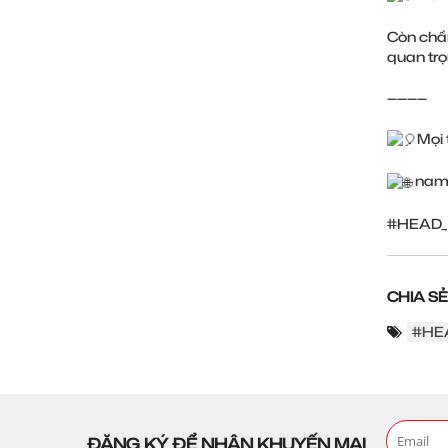
Còn chần
quan tr
————
Mọi 
nam
#HEAD_
CHIA SẺ
#HE
ĐĂNG KÝ ĐỂ NHẬN KHUYẾN MẠI