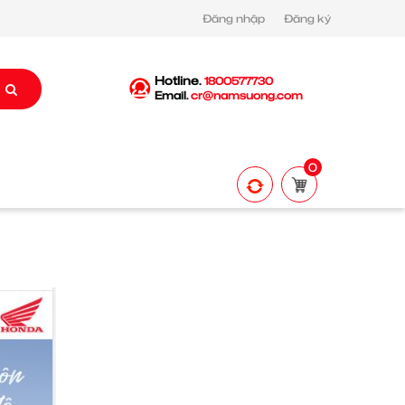
Đăng nhập
Đăng ký
Hotline.
1800577730
Email.
cr@namsuong.com
0