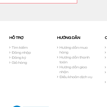
HỖ TRỢ
HƯỚNG DẪN
Tìm kiếm
Hướng dẫn mua
hàng
Đăng nhập
Hướng dẫn thanh
Đăng ký
toán
Giỏ hàng
Hướng dẫn giao
nhận
Điều khoản dịch vụ