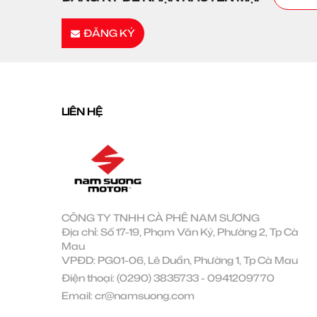
ĐĂNG KÝ
LIÊN HỆ
CÔNG TY TNHH CÀ PHÊ NAM SƯƠNG
Địa chỉ: Số 17-19, Phạm Văn Ký, Phường 2, Tp Cà
Mau
VPĐD: PG01-06, Lê Duẩn, Phường 1, Tp Cà Mau
Điện thoại:
(0290) 3835733
-
0941209770
Email:
cr@namsuong.com