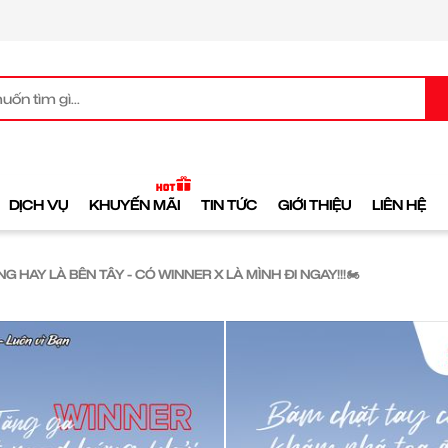
DỊCH VỤ
KHUYẾN MÃI
TIN TỨC
GIỚI THIỆU
LIÊN HỆ
G HAY LÀ BÊN TÂY - CÓ WINNER X LÀ MÌNH ĐI NGAY!!!🏍