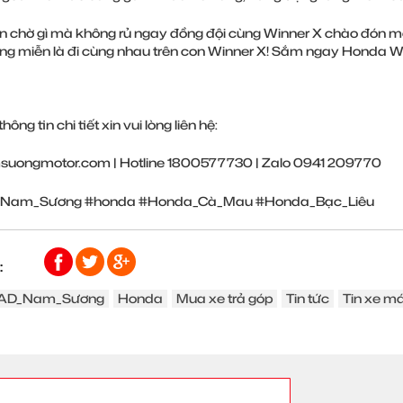
 chờ gì mà không rủ ngay đồng đội cùng Winner X chào đón mộ
ọng miễn là đi cùng nhau trên con Winner X! Sắm ngay Honda 
thông tin chi tiết xin vui lòng liên hệ:
suongmotor.com
| Hotline 1800577730 | Zalo 0941 209770
Nam_Sương
#honda
#Honda_Cà_Mau
#Honda_Bạc_Liêu
:
AD_Nam_Sương
Honda
Mua xe trả góp
Tin tức
Tin xe m