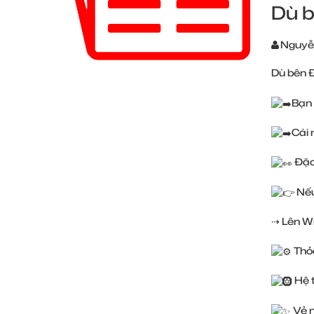
Dù b
Nguyễ
Dù bên Đ
Bạn 
Cái 
Đặc 
Nếu
⇢ Lên Wi
Thỏa
Hệ 
Vẻ n