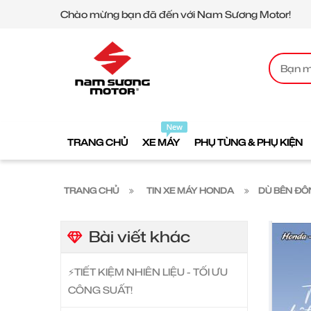
Chào mừng bạn đã đến với Nam Sương Motor!
TRANG CHỦ
XE MÁY
PHỤ TÙNG & PHỤ KIỆN
TRANG CHỦ
TIN XE MÁY HONDA
DÙ BÊN ĐÔN
Bài viết khác
⚡️TIẾT KIỆM NHIÊN LIỆU - TỐI ƯU
CÔNG SUẤT!