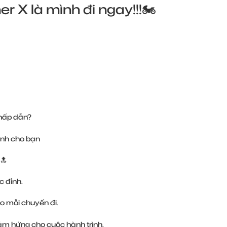
 X là mình đi ngay!!!🏍
 hấp dẫn?
ành cho bạn
c đỉnh.
 mỗi chuyến đi.
ảm hứng cho cuộc hành trình.