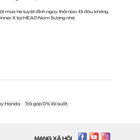
t mùa hè tuyệt đỉnh ngay thôi nào. Đi đâu không
Winner X tại HEAD Nam Sương nhé.
áy Honda
Trả góp 0% lãi suất
MẠNG XÃ HỘI