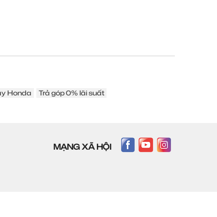
áy Honda
Trả góp 0% lãi suất
MẠNG XÃ HỘI