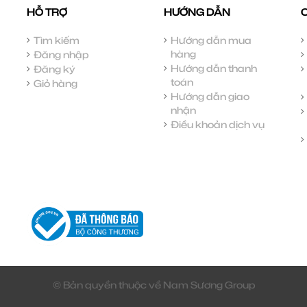
HỖ TRỢ
HƯỚNG DẪN
Tìm kiếm
Hướng dẫn mua
hàng
Đăng nhập
Hướng dẫn thanh
Đăng ký
toán
Giỏ hàng
Hướng dẫn giao
nhận
Điều khoản dịch vụ
© Bản quyền thuộc về Nam Sương Group