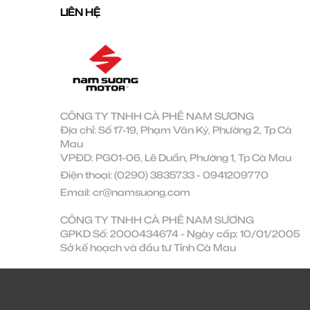
LIÊN HỆ
CÔNG TY TNHH CÀ PHÊ NAM SƯƠNG
Địa chỉ: Số 17-19, Phạm Văn Ký, Phường 2, Tp Cà
Mau
VPĐD: PG01-06, Lê Duẩn, Phường 1, Tp Cà Mau
Điện thoại:
(0290) 3835733
-
0941209770
Email:
cr@namsuong.com
CÔNG TY TNHH CÀ PHÊ NAM SƯƠNG
GPKD Số: 2000434674 - Ngày cấp: 10/01/2005
Sở kế hoạch và đầu tư Tỉnh Cà Mau