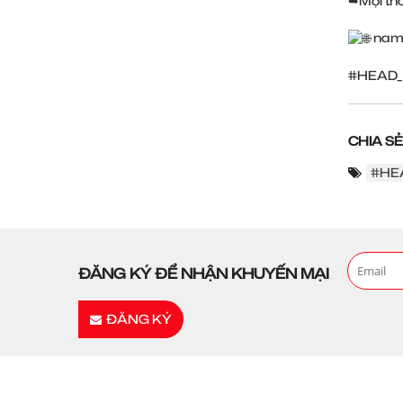
➥Mọi thôn
nam
#HEAD_
CHIA SẺ
#HE
ĐĂNG KÝ ĐỂ NHẬN KHUYẾN MẠI
ĐĂNG KÝ