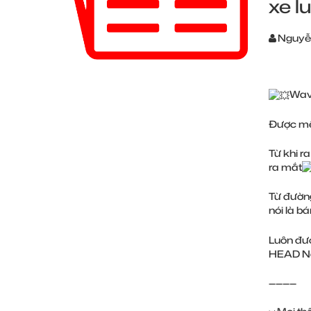
xe l
Nguyễ
Wave
Được mệ
Từ khi r
ra mắt
Từ đường
nói là b
Luôn đượ
HEAD N
————