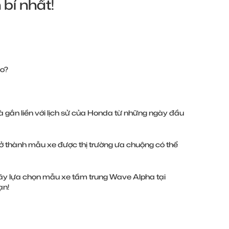
bỉ nhất!
ào?
à gắn liền với lịch sử của Honda từ những ngày đầu
rở thành mẫu xe được thị trường ưa chuộng có thể
 Hãy lựa chọn mẫu xe tầm trung Wave Alpha tại
ạn!