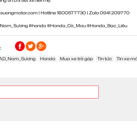
g tin chi tiết xin liên hệ:
suongmotor.com
| Hotline 1800577730 | Zalo 0941 209770
Nam_Sương
#honda
#Honda_Cà_Mau
#Honda_Bạc_Liêu
:
AD_Nam_Sương
Honda
Mua xe trả góp
Tin tức
Tin xe m