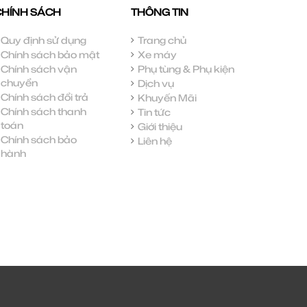
CHÍNH SÁCH
THÔNG TIN
Quy định sử dụng
Trang chủ
Chính sách bảo mật
Xe máy
Chính sách vận
Phụ tùng & Phụ kiện
chuyển
Dịch vụ
Chính sách đổi trả
Khuyến Mãi
Chính sách thanh
Tin tức
toán
Giới thiệu
Chính sách bảo
Liên hệ
hành