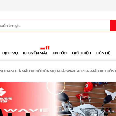
DỊCH VỤ
KHUYẾN MÃI
TIN TỨC
GIỚI THIỆU
LIÊN HỆ
NH DANH LÀ MẪU XE SỐ CỦA MỌI NHÀ! WAVE ALPHA -MẪU XE LUÔN Đ