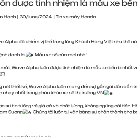
uôn được tính nhiệm là mẫu xe bền 
n Hạnh
|
30/June/2024
|
Tin xe máy Honda
 Alpha đã chiếm vị thế trong lòng Khách Hàng Việt như thế n
nh danh là
Mẫu xe số của mọi nhà!
a mắt, Wave Alpha luôn được tính nhiệm là mẫu xe bền bỉ nhất v
.
 nét thiết kế, Wave Alpha luôn mang đến sự gần gũi dần dần t
án chạy nhất trong phân khúc xe số thị trường VN
c sự tin tưởng về giá cả và chất lượng, không ngừng cải tiến.
am Sương
Chúng tôi luôn tư vấn bằng sự chân thành cho b