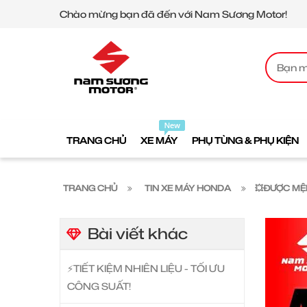
Chào mừng bạn đã đến với Nam Sương Motor!
TRANG CHỦ
XE MÁY
PHỤ TÙNG & PHỤ KIỆN
TRANG CHỦ
TIN XE MÁY HONDA
💥ĐƯỢC MỆ
Bài viết khác
⚡️TIẾT KIỆM NHIÊN LIỆU - TỐI ƯU
CÔNG SUẤT!