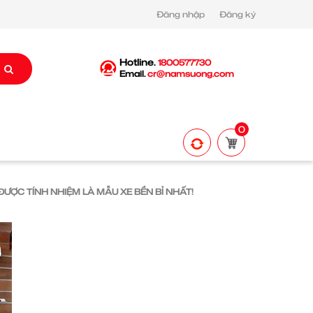
Đăng nhập
Đăng ký
Hotline.
1800577730
Email.
cr@namsuong.com
0
ƯỢC TÍNH NHIỆM LÀ MẪU XE BỀN BỈ NHẤT!