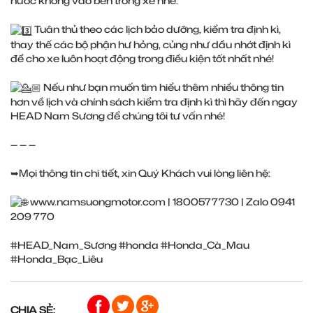
nước không vào bên trong xe nhé.
Tuân thủ theo các lịch bảo dưỡng, kiểm tra định kì,
thay thế các bộ phận hư hỏng, củng như dầu nhớt định kì
để cho xe luôn hoạt động trong điều kiện tốt nhất nhé!
Nếu như bạn muốn tìm hiểu thêm nhiều thông tin
hơn về lịch và chính sách kiểm tra định kì thì hãy đến ngay
HEAD Nam Sương để chúng tôi tư vấn nhé!
— — —
➥Mọi thông tin chi tiết, xin Quý Khách vui lòng liên hệ:
www.namsuongmotor.com
| 1800577730 | Zalo 0941
209 770
#HEAD_Nam_Sương
#honda
#Honda_Cà_Mau
#Honda_Bạc_Liêu
CHIA SẺ: