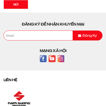
GỬI
ĐĂNG KÝ ĐỂ NHẬN KHUYẾN MẠI
Đăng Ký
MẠNG XÃ HỘI
LIÊN HỆ