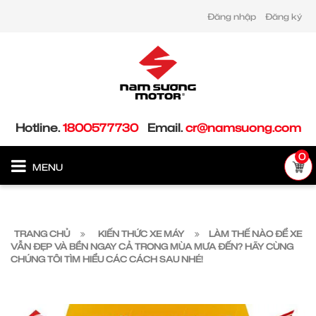
Đăng nhập
Đăng ký
Hotline.
1800577730
Email.
cr@namsuong.com
0
MENU
TRANG CHỦ
KIẾN THỨC XE MÁY
LÀM THẾ NÀO ĐỂ XE
VẪN ĐẸP VÀ BỀN NGAY CẢ TRONG MÙA MƯA ĐẾN? HÃY CÙNG
CHÚNG TÔI TÌM HIỂU CÁC CÁCH SAU NHÉ!