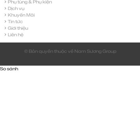
Phụ tùng & Phụ kiện
Dịch vụ
Khuyến Mãi
Tin tức
Giới thiệu
Liên hệ
© Bản quyền thuộc về Nam Sương Group
So sánh