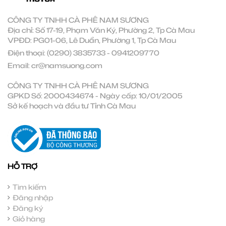
CÔNG TY TNHH CÀ PHÊ NAM SƯƠNG
Địa chỉ: Số 17-19, Phạm Văn Ký, Phường 2, Tp Cà Mau
VPĐD: PG01-06, Lê Duẩn, Phường 1, Tp Cà Mau
Điện thoại:
(0290) 3835733
-
0941209770
Email:
cr@namsuong.com
CÔNG TY TNHH CÀ PHÊ NAM SƯƠNG
GPKD Số: 2000434674 - Ngày cấp: 10/01/2005
Sở kế hoạch và đầu tư Tỉnh Cà Mau
HỖ TRỢ
Tìm kiếm
Đăng nhập
Đăng ký
Giỏ hàng