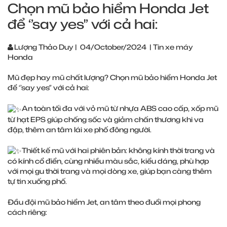
Chọn mũ bảo hiểm Honda Jet
để ‘’say yes'’ với cả hai:
Lượng Thảo Duy
|
04/October/2024
|
Tin xe máy
Honda
Mũ đẹp hay mũ chất lượng? Chọn mũ bảo hiểm Honda Jet
để ‘’say yes'’ với cả hai:
An toàn tối đa với vỏ mũ từ nhựa ABS cao cấp, xốp mũ
từ hạt EPS giúp chống sốc và giảm chấn thương khi va
đập, thêm an tâm lái xe phố đông người.
Thiết kế mũ với hai phiên bản: không kính thời trang và
có kính cổ điển, cùng nhiều màu sắc, kiểu dáng, phù hợp
với mọi gu thời trang và mọi dòng xe, giúp bạn càng thêm
tự tin xuống phố.
Đầu đội mũ bảo hiểm Jet, an tâm theo đuổi mọi phong
cách riêng: