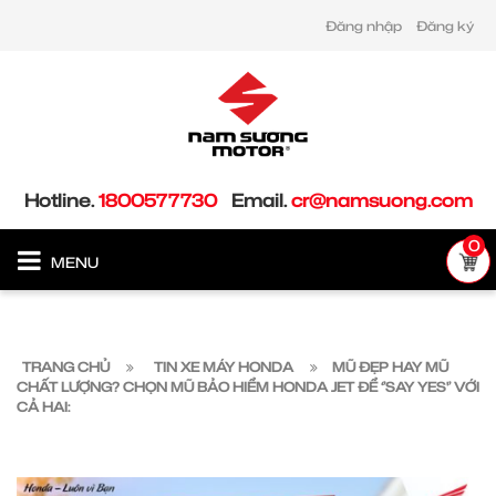
Đăng nhập
Đăng ký
Hotline.
1800577730
Email.
cr@namsuong.com
0
MENU
TRANG CHỦ
TIN XE MÁY HONDA
MŨ ĐẸP HAY MŨ
CHẤT LƯỢNG? CHỌN MŨ BẢO HIỂM HONDA JET ĐỂ ‘’SAY YES'’ VỚI
CẢ HAI: