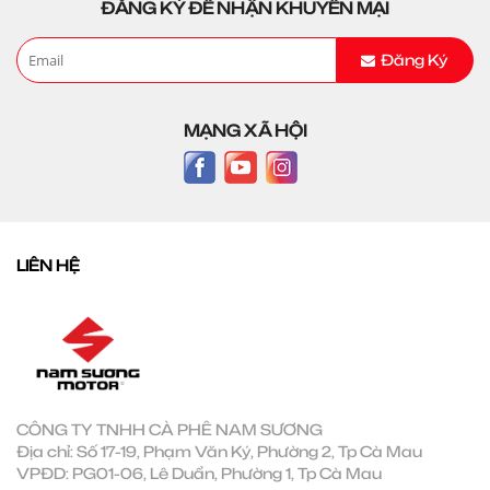
ĐĂNG KÝ ĐỂ NHẬN KHUYẾN MẠI
Đăng Ký
MẠNG XÃ HỘI
LIÊN HỆ
CÔNG TY TNHH CÀ PHÊ NAM SƯƠNG
Địa chỉ: Số 17-19, Phạm Văn Ký, Phường 2, Tp Cà Mau
VPĐD: PG01-06, Lê Duẩn, Phường 1, Tp Cà Mau