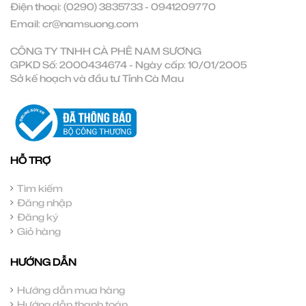
Điện thoại:
(0290) 3835733
-
0941209770
Email:
cr@namsuong.com
CÔNG TY TNHH CÀ PHÊ NAM SƯƠNG
GPKD Số: 2000434674 - Ngày cấp: 10/01/2005
Sở kế hoạch và đầu tư Tỉnh Cà Mau
HỖ TRỢ
Tìm kiếm
Đăng nhập
Đăng ký
Giỏ hàng
HƯỚNG DẪN
Hướng dẫn mua hàng
Hướng dẫn thanh toán