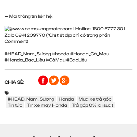
----------------------------
➥ Mọi thông tin liên hệ:
www.namsuongmotor.com
l Hotline: 1800 5777 30 l
Zalo 0941 209770 (*Chi tiết địa chỉ có trong phần
Comment)
#HEAD_Nam_Sương
#honda
#Honda_Cà_Mau
#Honda_Bạc_Liêu
#CàMau
#BạcLiêu
CHIA SẺ:
#HEAD_Nam_Sương
Honda
Mua xe trả góp
Tin tức
Tin xe máy Honda
Trả góp 0% lãi suất