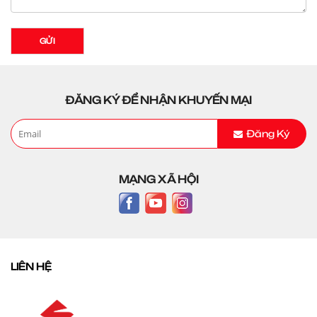
GỬI
ĐĂNG KÝ ĐỂ NHẬN KHUYẾN MẠI
Đăng Ký
MẠNG XÃ HỘI
LIÊN HỆ