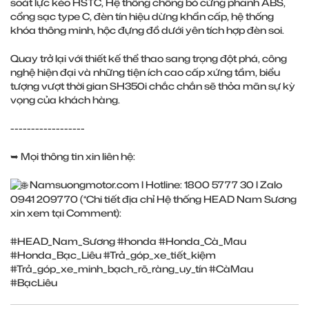
soát lực kéo HSTC, Hệ thống chống bó cứng phanh ABS,
cổng sạc type C, đèn tín hiệu dừng khẩn cấp, hệ thống
khóa thông minh, hộc đựng đồ dưới yên tích hợp đèn soi.
Quay trở lại với thiết kế thể thao sang trọng đột phá, công
nghệ hiện đại và những tiện ích cao cấp xứng tầm, biểu
tượng vượt thời gian SH350i chắc chắn sẽ thỏa mãn sự kỳ
vọng của khách hàng.
------------------
➥ Mọi thông tin xin liên hệ:
Namsuongmotor.com
l Hotline: 1800 5777 30 l Zalo
0941 209770 (*Chi tiết địa chỉ Hệ thống HEAD Nam Sương
xin xem tại Comment):
#HEAD_Nam_Sương
#honda
#Honda_Cà_Mau
#Honda_Bạc_Liêu
#Trả_góp_xe_tiết_kiệm
#Trả_góp_xe_minh_bạch_rõ_ràng_uy_tín
#CàMau
#BạcLiêu