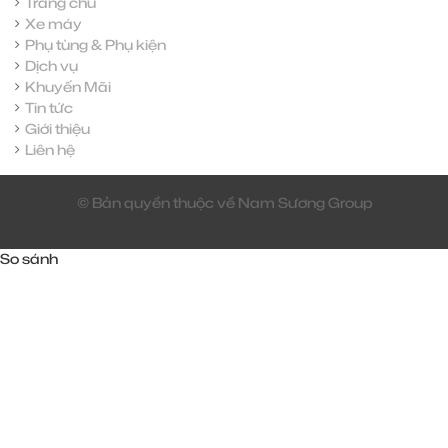
Trang chủ
Xe máy
Phụ tùng & Phụ kiện
Dịch vụ
Khuyến Mãi
Tin tức
Giới thiệu
Liên hệ
© Bản quyền thuộc về Nam Sương Group
So sánh