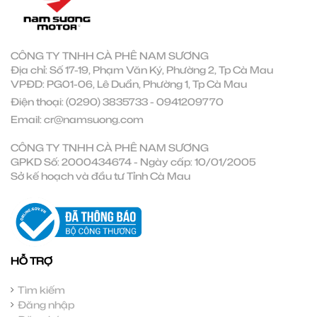
CÔNG TY TNHH CÀ PHÊ NAM SƯƠNG
Địa chỉ: Số 17-19, Phạm Văn Ký, Phường 2, Tp Cà Mau
VPĐD: PG01-06, Lê Duẩn, Phường 1, Tp Cà Mau
Điện thoại:
(0290) 3835733
-
0941209770
Email:
cr@namsuong.com
CÔNG TY TNHH CÀ PHÊ NAM SƯƠNG
GPKD Số: 2000434674 - Ngày cấp: 10/01/2005
Sở kế hoạch và đầu tư Tỉnh Cà Mau
HỖ TRỢ
Tìm kiếm
Đăng nhập