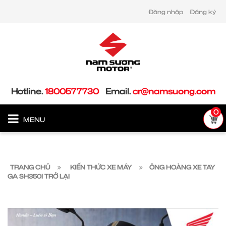
Đăng nhập
Đăng ký
Hotline.
1800577730
Email.
cr@namsuong.com
0
MENU
TRANG CHỦ
KIẾN THỨC XE MÁY
ÔNG HOÀNG XE TAY
GA SH350I TRỞ LẠI