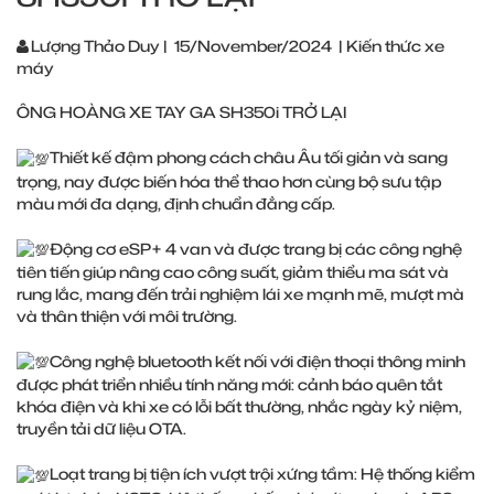
Lượng Thảo Duy
|
15/November/2024
|
Kiến thức xe
máy
ÔNG HOÀNG XE TAY GA SH350i TRỞ LẠI
Thiết kế đậm phong cách châu Âu tối giản và sang
trọng, nay được biến hóa thể thao hơn cùng bộ sưu tập
màu mới đa dạng, định chuẩn đẳng cấp.
Động cơ eSP+ 4 van và được trang bị các công nghệ
tiên tiến giúp nâng cao công suất, giảm thiểu ma sát và
rung lắc, mang đến trải nghiệm lái xe mạnh mẽ, mượt mà
và thân thiện với môi trường.
Công nghệ bluetooth kết nối với điện thoại thông minh
được phát triển nhiều tính năng mới: cảnh báo quên tắt
khóa điện và khi xe có lỗi bất thường, nhắc ngày kỷ niệm,
truyền tải dữ liệu OTA.
Loạt trang bị tiện ích vượt trội xứng tầm: Hệ thống kiểm