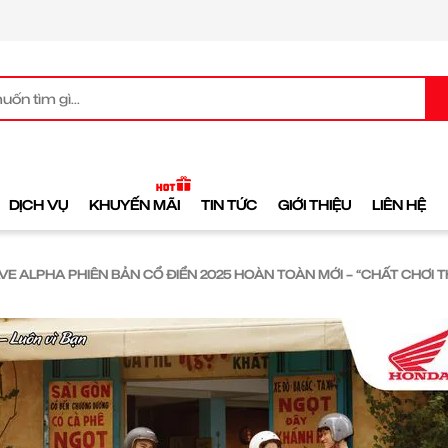
DỊCH VỤ
KHUYẾN MÃI
TIN TỨC
GIỚI THIỆU
LIÊN HỆ
E ALPHA PHIÊN BẢN CỔ ĐIỂN 2025 HOÀN TOÀN MỚI – “CHẤT CHƠI TH