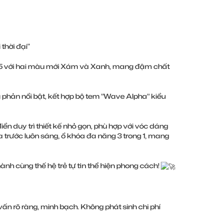
thời đại”
25 với hai màu mới Xám và Xanh, mang đậm chất
g phản nổi bật, kết hợp bộ tem "Wave Alpha" kiểu
iển duy trì thiết kế nhỏ gọn, phù hợp với vóc dáng
ía trước luôn sáng, ổ khóa đa năng 3 trong 1, mang
nh cùng thế hệ trẻ tự tin thể hiện phong cách!
ấn rõ ràng, minh bạch. Không phát sinh chi phí