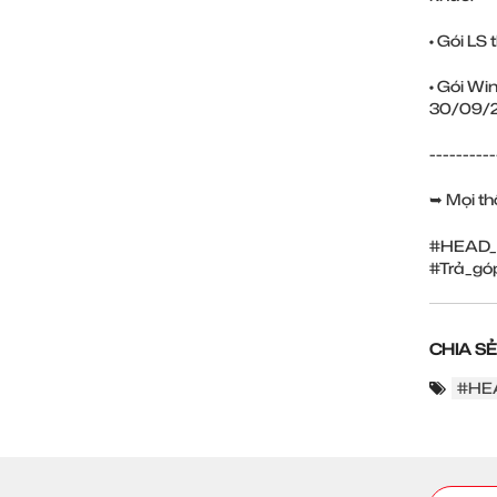
• Gói LS 
• Gói Wi
30/09/2
----------
➥ Mọi thô
#HEAD_
#Trả_gó
CHIA SẺ
#HE