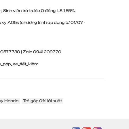
, Sinh viên trả trước 0 đồng, LS 1,55%.
axy A05s (chương trình áp dụng từ 01/07 -
800577730 | Zalo 0941 209770
ả_góp_xe_tiết_kiệm
áy Honda
Trả góp 0% lãi suất