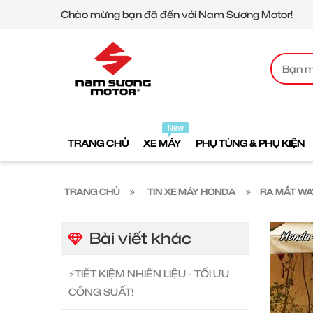
Chào mừng bạn đã đến với Nam Sương Motor!
TRANG CHỦ
XE MÁY
PHỤ TÙNG & PHỤ KIỆN
TRANG CHỦ
TIN XE MÁY HONDA
RA MẮT WAV
Bài viết khác
⚡️TIẾT KIỆM NHIÊN LIỆU - TỐI ƯU
CÔNG SUẤT!