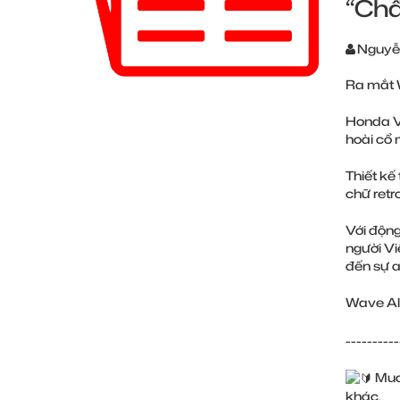
“Chấ
Nguyễ
Ra mắt W
Honda V
hoài cổ 
Thiết kế
chữ retr
Với động
người Vi
đến sự a
Wave Alp
----------
Mua 
khác.