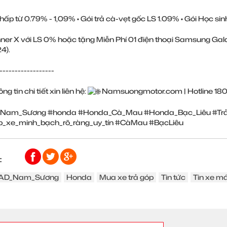
thấp từ 0.79% - 1,09% • Gói trả cà-vẹt gốc LS 1.09% • Gói Học sinh
nner X với LS 0% hoặc tặng Miễn Phí 01 điện thoại Samsung Gal
4).
------------------
ng tin chi tiết xin liên hệ:
Namsuongmotor.com
| Hotline 1
Nam_Sương
#honda
#Honda_Cà_Mau
#Honda_Bạc_Liêu
#Tr
p_xe_minh_bạch_rõ_ràng_uy_tín
#CàMau
#BạcLiêu
:
AD_Nam_Sương
Honda
Mua xe trả góp
Tin tức
Tin xe m