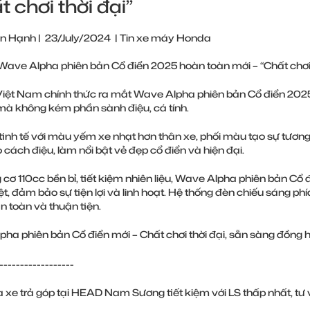
t chơi thời đại”
n Hạnh
|
23/July/2024
|
Tin xe máy Honda
ave Alpha phiên bản Cổ điển 2025 hoàn toàn mới – “Chất chơi 
iệt Nam chính thức ra mắt Wave Alpha phiên bản Cổ điển 20
mà không kém phần sành điệu, cá tính.
 tinh tế với màu yếm xe nhạt hơn thân xe, phối màu tạo sự tươn
o cách điệu, làm nổi bật vẻ đẹp cổ điển và hiện đại.
 cơ 110cc bền bỉ, tiết kiệm nhiên liệu, Wave Alpha phiên bản Cổ đ
ệt, đảm bảo sự tiện lợi và linh hoạt. Hệ thống đèn chiếu sáng ph
n toàn và thuận tiện.
ha phiên bản Cổ điển mới – Chất chơi thời đại, sẵn sàng đồng hà
------------------
xe trả góp tại HEAD Nam Sương tiết kiệm với LS thấp nhất, tư v