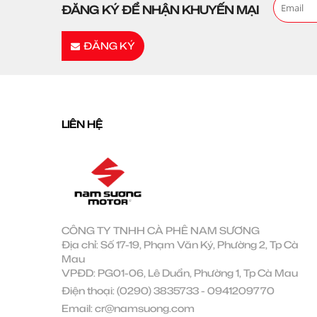
ĐĂNG KÝ ĐỂ NHẬN KHUYẾN MẠI
ĐĂNG KÝ
LIÊN HỆ
CÔNG TY TNHH CÀ PHÊ NAM SƯƠNG
Địa chỉ: Số 17-19, Phạm Văn Ký, Phường 2, Tp Cà
Mau
VPĐD: PG01-06, Lê Duẩn, Phường 1, Tp Cà Mau
Điện thoại:
(0290) 3835733
-
0941209770
Email:
cr@namsuong.com