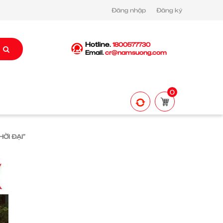
Đăng nhập
Đăng ký
Hotline.
1800577730
Email.
cr@namsuong.com
0
ỜI ĐẠI”