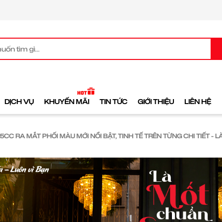
DỊCH VỤ
KHUYẾN MÃI
TIN TỨC
GIỚI THIỆU
LIÊN HỆ
5CC RA MẮT PHỐI MÀU MỚI NỔI BẬT, TINH TẾ TRÊN TỪNG CHI TIẾT - 