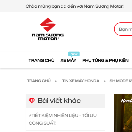
Chào mừng bạn đã đến với Nam Sương Motor!
TRANG CHỦ
XE MÁY
PHỤ TÙNG & PHỤ KIỆN
TRANG CHỦ
TIN XE MÁY HONDA
SH MODE 12
Bài viết khác
⚡️TIẾT KIỆM NHIÊN LIỆU - TỐI ƯU
CÔNG SUẤT!