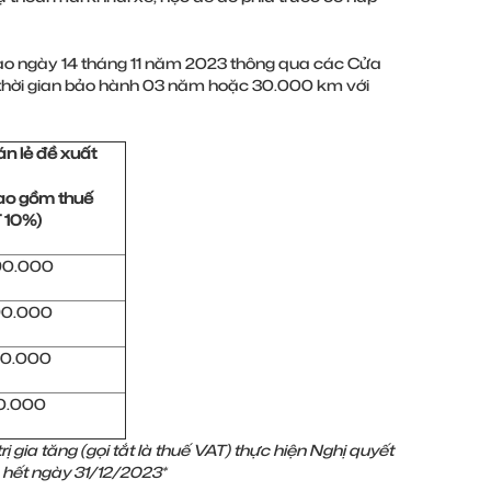
vào ngày 14 tháng 11 năm 2023 thông qua các Cửa
 thời gian bảo hành 03 năm hoặc 30.000 km với
án lẻ đề xuất
bao gồm
thuế
 10%)
90.000
90.000
90.000
90.000
gia tăng (gọi tắt là thuế VAT) thực hiện Nghị quyết
n
hết ngày 31/12/2023*