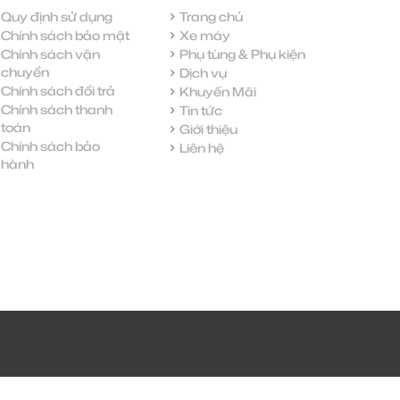
Quy định sử dụng
Trang chủ
Chính sách bảo mật
Xe máy
Chính sách vận
Phụ tùng & Phụ kiện
chuyển
Dịch vụ
Chính sách đổi trả
Khuyến Mãi
Chính sách thanh
Tin tức
toán
Giới thiệu
Chính sách bảo
Liên hệ
hành