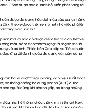
mode 125cc được bao quanh bởi viền phát sáng tối
u chuẩn được đa dạng hóa dải màu sắc cùng những
g tổng thể xe được thể hiện rõ nét nhờ việc phủ lên
hời trang và cuốn hút.
p sơn mờ và sắc đỏ được điểm lên các chi tiết xe,
hữu tông màu xám đen thời thượng và mạnh mẽ, là
rung và cá tính. Phiên bản Cao cấp và Tiêu chuẩn
ch, đáp ứng tối đa nhu cầu đa dạng và ngày càng
g vận hành vượt trội giúp nâng cao hiệu suất hoạt
biệt, hệ thống chống bó cứng phanh (ABS) được
oàn cho người dùng khi phanh gấp, cả trong những
hàng đầu như hệ thống khóa thông minh Smart Key;
ự thoải mái khi lái xe; hộc để đồ phía trước có nắp