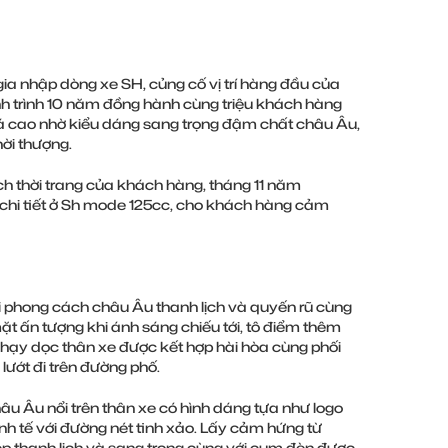
a nhập dòng xe SH, củng cố vị trí hàng đầu của
nh trình 10 năm đồng hành cùng triệu khách hàng
giá cao nhờ kiểu dáng sang trọng đậm chất châu Âu,
hời thượng.
h thời trang của khách hàng, tháng 11 năm
c chi tiết ở Sh mode 125cc, cho khách hàng cảm
ới phong cách châu Âu thanh lịch và quyến rũ cùng
t ấn tượng khi ánh sáng chiếu tới, tô điểm thêm
hạy dọc thân xe được kết hợp hài hòa cùng phối
lướt đi trên đường phố.
âu Âu nổi trên thân xe có hình dáng tựa như logo
inh tế với đường nét tinh xảo. Lấy cảm hứng từ
ẹp thanh lịch và sang trọng cùng với cụm đèn được