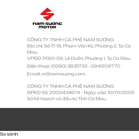
CÔNG TY TNHH CÀ PHÊ NAM SƯƠNG
Địa chỉ: Số 17-19, Phạm Văn Ký, Phường 2, Tp Cà
Mau
VPĐD: PG01-06, Lê Duẩn, Phường 1, Tp Cà Mau
Điện thoại:
(0290) 3835733
-
0941209770
Email:
cr@namsuong.com
CÔNG TY TNHH CÀ PHÊ NAM SƯƠNG
GPKD Số: 2000434674 - Ngày cấp: 10/01/2005
Sở kế hoạch và đầu tư Tỉnh Cà Mau
So sánh