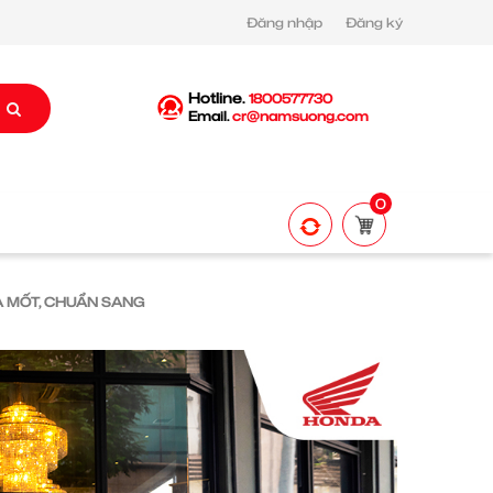
Đăng nhập
Đăng ký
Hotline.
1800577730
Email.
cr@namsuong.com
0
LÀ MỐT, CHUẨN SANG