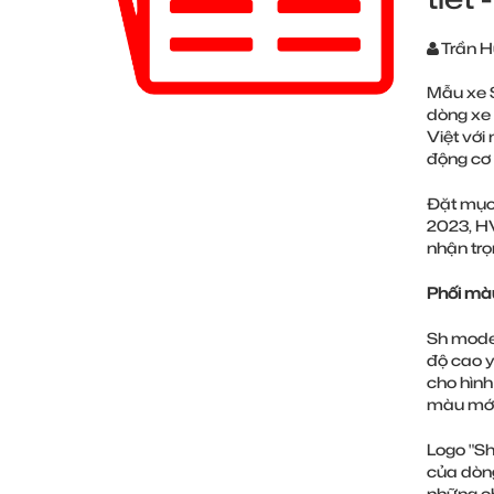
Trần 
Mẫu xe S
dòng xe 
Việt với
động cơ 
Đặt mục 
2023, HV
nhận trọ
Phối màu 
Sh mode 
độ cao y
cho hình
màu mới 
Logo "Sh
của dòng
những ch