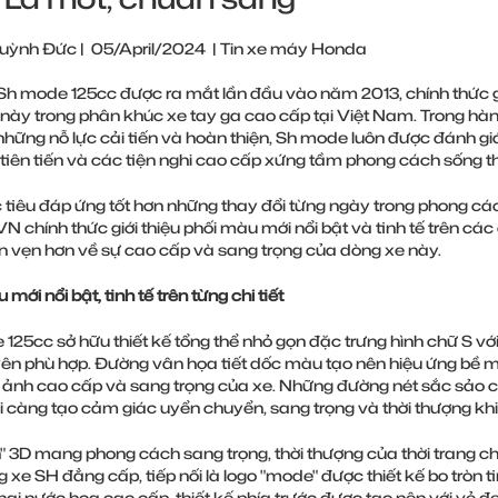
Huỳnh Đức
|
05/April/2024
|
Tin xe máy Honda
h mode 125cc được ra mắt lần đầu vào năm 2013, chính thức gi
này trong phân khúc xe tay ga cao cấp tại Việt Nam. Trong hà
 những nỗ lực cải tiến và hoàn thiện, Sh mode luôn được đánh 
tiên tiến và các tiện nghi cao cấp xứng tầm phong cách sống t
tiêu đáp ứng tốt hơn những thay đổi từng ngày trong phong các
N chính thức giới thiệu phối màu mới nổi bật và tinh tế trên cá
n vẹn hơn về sự cao cấp và sang trọng của dòng xe này.
mới nổi bật, tinh tế trên từng chi tiết
125cc sở hữu thiết kế tổng thể nhỏ gọn đặc trưng hình chữ S v
ên phù hợp. Đường vân họa tiết dốc màu tạo nên hiệu ứng bề mặ
 ảnh cao cấp và sang trọng của xe. Những đường nét sắc sảo c
càng tạo cảm giác uyển chuyển, sang trọng và thời thượng khi 
" 3D mang phong cách sang trọng, thời thượng của thời trang ch
 xe SH đẳng cấp, tiếp nối là logo "mode" được thiết kế bo tròn t
ai nước hoa cao cấp, thiết kế phía trước được tạo nên với vẻ đ