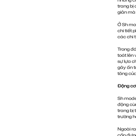
trang bị
giản mà 
Ở Sh mod
chi tiết
các chi 
Trong đó
toát lên
sự lựa c
gây ấn t
tăng củ
Động cơ 
Sh mode 
động cùn
trang bị
trường h
Ngoài ra
cốp đựng 