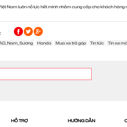
ệt Nam luôn nỗ lực hết mình nhằm cung cấp cho khách hàng nh
:
AD_Nam_Sương
Honda
Mua xe trả góp
Tin tức
Tin xe m
HỖ TRỢ
HƯỚNG DẪN