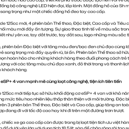
 đồng bộ công nghệ LED hiện đại, lấp lánh. Mặt đồng hồ của Sh 
sang trọng như một chiếc đồng hồ đeo tay cao cấp.
e 125cc mới, 4 phiên bản Thể thao, Đặc biệt, Cao cấp và Tiê
 phối màu mới đầy ấn tượng. Sự giao thoa tinh tế về màu sắc tron
tiết như yên xe, tay dắt trước, tay dắt sau, logo những màu sắc t
, phiên bản Đặc biệt với tông màu đen/bạc đen chủ đạo cùng lớ
 vẻ sang trọng mà đầy quyến rũ, bí ẩn. Phiên bản Thể thao sở 
họn hoàn hảo cho những khách hàng theo đuổi phong cách trẻ t
ượng với các tông màu chủ đạo xanh, đỏ thời trang và thanh lị
a khách hàng.
eSP+ 4 van mạnh mẽ cùng loạt công nghệ, tiện ích tiên tiến
125cc mới tiếp tục sở hữu khối động cơ eSP+ 4 van với khả năn
g mức tiêu hao nhiên liệu thấp thân thiện với môi trường. Đặc 
 trên 3 phiên bản Thể thao, Đặc biệt và Cao cấp, giúp tăng an t
ợp đang đi với tốc độ cao hay khi đi trên mặt đường trơn trượt.
, chiếc xe ga cao cấp còn được trang bị loạt tiện tích ưu việt 
đồ dưới yên lớn với dung tích 18,5 lít; sàn để chân rộng rãi tạo s