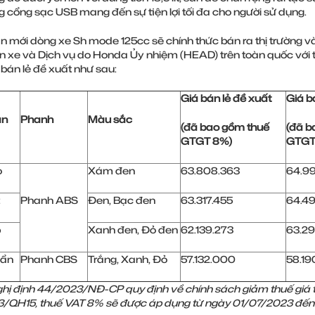
 cổng sạc USB mang đến sự tiện lợi tối đa cho người sử dụng.
n mới dòng xe Sh mode 125cc sẽ chính thức bán ra thị trường 
 xe và Dịch vụ do Honda Ủy nhiệm (HEAD) trên toàn quốc với
bán lẻ đề xuất như sau:
Giá bán lẻ đề xuất
Giá b
ản
Phanh
Màu sắc
(đã bao gồm
thuế
(đã 
GTGT 8%)
GTGT
o
Xám đen
63.808.363
64.9
Phanh ABS
Đen, Bạc đen
63.317.455
64.4
p
Xanh đen, Đỏ đen
62.139.273
63.2
uẩn
Phanh CBS
Trắng, Xanh, Đỏ
57.132.000
58.1
hị định 44/2023/NĐ-CP quy định về chính sách giảm thuế giá trị 
3/QH15
,
thuế VAT 8% sẽ được áp dụng từ ngày 01/07/2023 đế