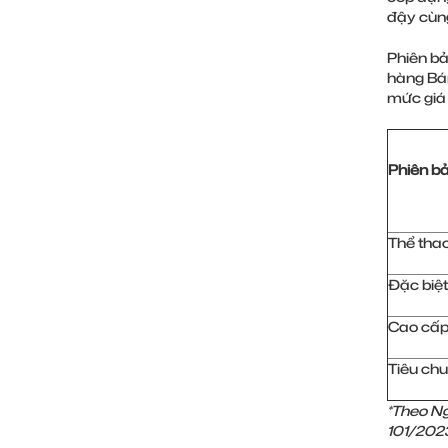
đậy cùng
Phiên bả
hàng Bán
mức giá 
Phiên b
Thể tha
Đặc biệt
Cao cấ
Tiêu ch
*Theo Ng
101/202