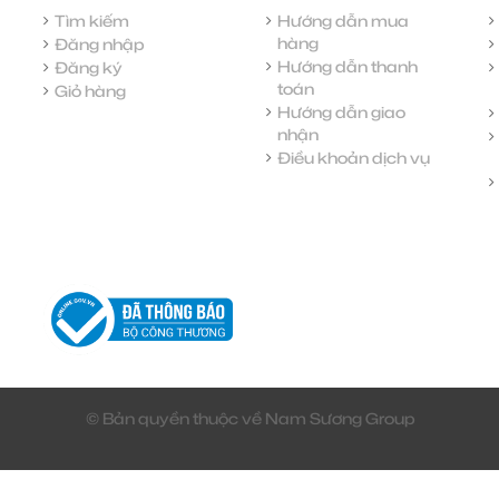
Tìm kiếm
Hướng dẫn mua
hàng
Đăng nhập
Hướng dẫn thanh
Đăng ký
toán
Giỏ hàng
Hướng dẫn giao
nhận
Điều khoản dịch vụ
© Bản quyền thuộc về Nam Sương Group