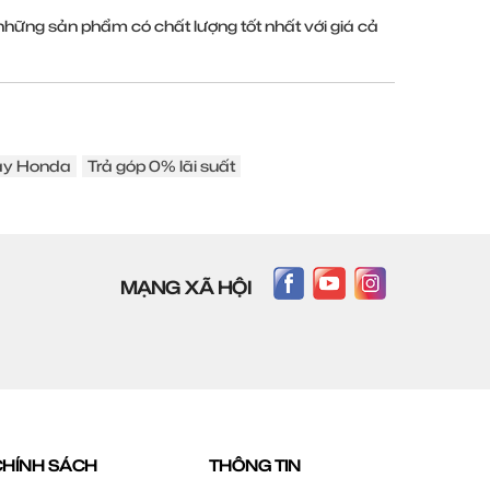
ững sản phẩm có chất lượng tốt nhất với giá cả
áy Honda
Trả góp 0% lãi suất
MẠNG XÃ HỘI
CHÍNH SÁCH
THÔNG TIN