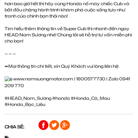
hơn bao giờ hết thì hãy cùng Honda nổ máy chiếc Cub và
bắt đầu chặng hành trình khám phá cuộc sống tựa như
tranh của chính bạn thôi nào!
Tìm hiểu thêm thông tin về Super Cub thì nhanh đến ngay
HEAD Nam Sương nhé! Chúng tôi sẽ hỗ trợ tư vấn miễn phí
cho bạn!
— — —
➥Mọi thông tin chi tiết, xin Quý Khách vui lòng liên hệ:
www.namsuongmotor.com
| 1800577730 | Zalo 0941
209 770
#HEAD_Nam_Sương
#honda
#Honda_Cà_Mau
#Honda_Bạc_Liêu
CHIA SẺ: