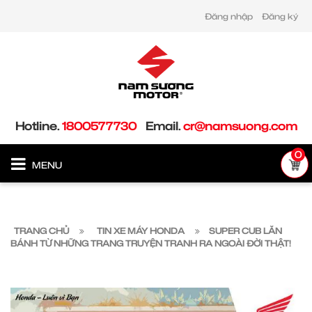
Đăng nhập
Đăng ký
Hotline.
1800577730
Email.
cr@namsuong.com
0
MENU
TRANG CHỦ
TIN XE MÁY HONDA
SUPER CUB LĂN
BÁNH TỪ NHỮNG TRANG TRUYỆN TRANH RA NGOÀI ĐỜI THẬT!