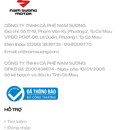
CÔNG TY TNHH CÀ PHÊ NAM SƯƠNG
Địa chỉ: Số 17-19, Phạm Văn Ký, Phường 2, Tp Cà Mau
VPĐD: PG01-06, Lê Duẩn, Phường 1, Tp Cà Mau
Điện thoại:
(0290) 3835733
-
0941209770
Email:
cr@namsuong.com
CÔNG TY TNHH CÀ PHÊ NAM SƯƠNG
GPKD Số: 2000434674 - Ngày cấp: 10/01/2005
Sở kế hoạch và đầu tư Tỉnh Cà Mau
HỖ TRỢ
Tìm kiếm
Đăng nhập