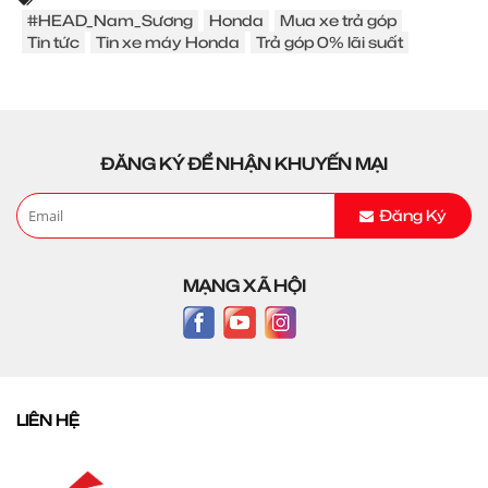
#HEAD_Nam_Sương
Honda
Mua xe trả góp
Tin tức
Tin xe máy Honda
Trả góp 0% lãi suất
ĐĂNG KÝ ĐỂ NHẬN KHUYẾN MẠI
Đăng Ký
MẠNG XÃ HỘI
LIÊN HỆ