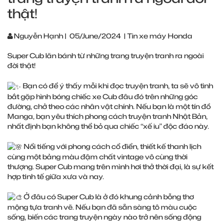
thật!
Nguyễn Hạnh
|
05/June/2024
|
Tin xe máy Honda
Super Cub lăn bánh từ những trang truyện tranh ra ngoài
đời thật!
Bạn có để ý thấy mỗi khi đọc truyện tranh, ta sẽ vô tình
bắt gặp hình bóng chiếc xe Cub đâu đó trên những góc
đường, chở theo các nhân vật chính. Nếu bạn là một tín đồ
Manga, bạn yêu thích phong cách truyện tranh Nhật Bản,
nhất định bạn không thể bỏ qua chiếc “xế iu” độc đáo này.
Nổi tiếng với phong cách cổ điển, thiết kế thanh lịch
cùng một bảng màu đậm chất vintage vô cùng thời
thượng. Super Cub mang trên mình hơi thở thời đại, là sự kết
hợp tinh tế giữa xưa và nay.
Ở đâu có Super Cub là ở đó khung cảnh bỗng thơ
mộng tựa tranh vẽ. Nếu bạn đã sẵn sàng tô màu cuộc
sống, biến các trang truyện ngày nào trở nên sống động