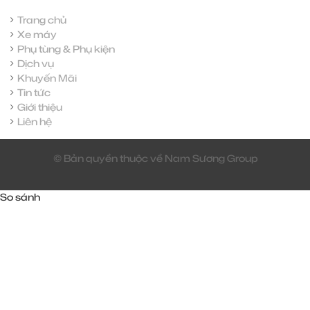
Trang chủ
Xe máy
Phụ tùng & Phụ kiện
Dịch vụ
Khuyến Mãi
Tin tức
Giới thiệu
Liên hệ
© Bản quyền thuộc về Nam Sương Group
So sánh