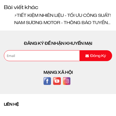
Bài viết khác
⚡️TIẾT KIỆM NHIÊN LIỆU - TỐI ƯU CÔNG SUẤT!
NAM SƯƠNG MOTOR - THÔNG BÁO TUYỂN
DỤNG
ĐĂNG KÝ ĐỂ NHẬN KHUYẾN MẠI
Đăng Ký
MẠNG XÃ HỘI
LIÊN HỆ