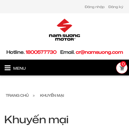
Đăng nhập
Đăng ký
Hotline.
1800577730
Email.
cr@namsuong.com
0
MENU
TRANG CHỦ
KHUYẾN MẠI
Khuyến mại