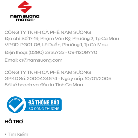
CÔNG TY TNHH CÀ PHÊ NAM SƯƠNG
Địa chỉ: Số 17-19, Phạm Văn Ký, Phường 2, Tp Cà Mau
VPĐD: PG01-06, Lê Duẩn, Phường 1, Tp Cà Mau
Điện thoại:
(0290) 3835733
-
0941209770
Email:
cr@namsuong.com
CÔNG TY TNHH CÀ PHÊ NAM SƯƠNG
GPKD Số: 2000434674 - Ngày cấp: 10/01/2005
Sở kế hoạch và đầu tư Tỉnh Cà Mau
HỖ TRỢ
Tìm kiếm