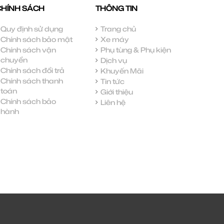
CHÍNH SÁCH
THÔNG TIN
Quy định sử dụng
Trang chủ
Chính sách bảo mật
Xe máy
Chính sách vận
Phụ tùng & Phụ kiện
chuyển
Dịch vụ
Chính sách đổi trả
Khuyến Mãi
Chính sách thanh
Tin tức
toán
Giới thiệu
Chính sách bảo
Liên hệ
hành