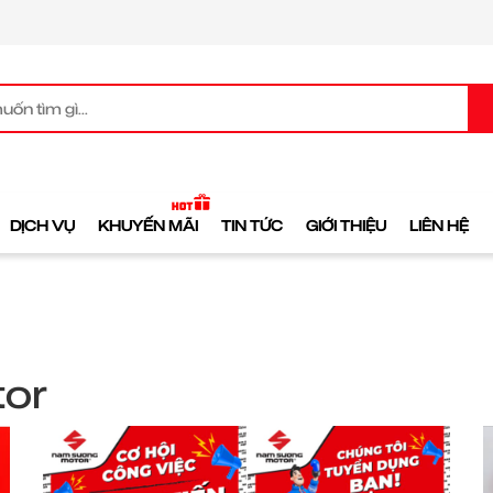
DỊCH VỤ
KHUYẾN MÃI
TIN TỨC
GIỚI THIỆU
LIÊN HỆ
tor