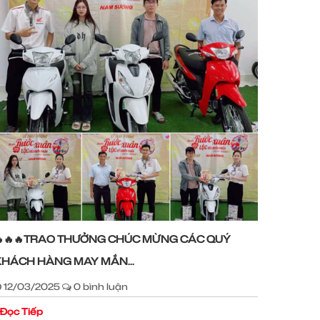
🔥🔥🔥TRAO THƯỞNG CHÚC MỪNG CÁC QUÝ
KHÁCH HÀNG MAY MẮN...
12/03/2025
0 bình luận
Đọc Tiếp