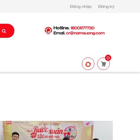
Đăng nhập
Đăng ký
Hotline.
1800577730
Email.
cr@namsuong.com
0