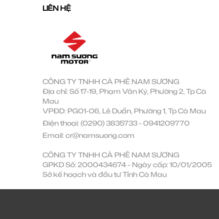
LIÊN HỆ
CÔNG TY TNHH CÀ PHÊ NAM SƯƠNG
Địa chỉ: Số 17-19, Phạm Văn Ký, Phường 2, Tp Cà
Mau
VPĐD: PG01-06, Lê Duẩn, Phường 1, Tp Cà Mau
Điện thoại:
(0290) 3835733
-
0941209770
Email:
cr@namsuong.com
CÔNG TY TNHH CÀ PHÊ NAM SƯƠNG
GPKD Số: 2000434674 - Ngày cấp: 10/01/2005
Sở kế hoạch và đầu tư Tỉnh Cà Mau