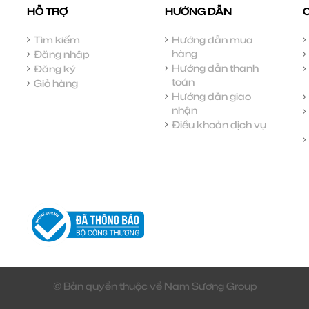
HỖ TRỢ
HƯỚNG DẪN
Tìm kiếm
Hướng dẫn mua
hàng
Đăng nhập
Hướng dẫn thanh
Đăng ký
toán
Giỏ hàng
Hướng dẫn giao
nhận
Điều khoản dịch vụ
© Bản quyền thuộc về Nam Sương Group