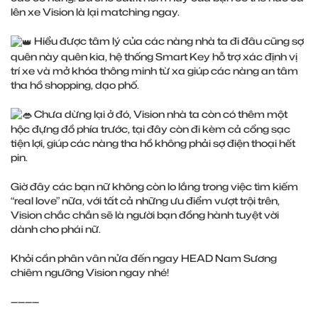
lên xe Vision là lại matching ngay.
Hiểu được tâm lý của các nàng nhà ta đi đâu cũng sợ
quên này quên kia, hệ thống Smart Key hỗ trợ xác định vị
trí xe và mở khóa thông minh từ xa giúp các nàng an tâm
tha hồ shopping, dạo phố.
Chưa dừng lại ở đó, Vision nhà ta còn có thêm một
hộc đựng đồ phía trước, tại đây còn đi kèm cả cổng sạc
tiện lợi, giúp các nàng tha hồ không phải sợ điện thoại hết
pin.
Giờ đây các bạn nữ không còn lo lắng trong việc tìm kiếm
“real love” nữa, với tất cả những ưu điểm vượt trội trên,
Vision chắc chắn sẽ là người bạn đồng hành tuyệt vời
dành cho phái nữ.
Khỏi cần phân vân nửa đến ngay HEAD Nam Sương
chiêm ngưỡng Vision ngay nhé!
————