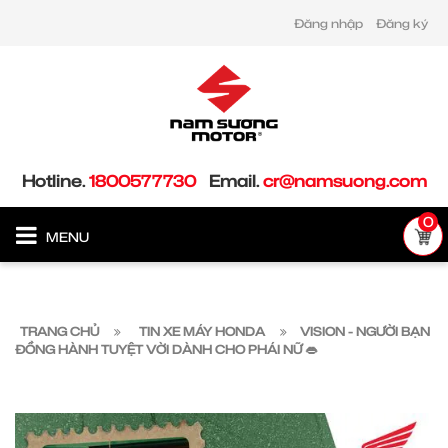
Đăng nhập
Đăng ký
Hotline.
1800577730
Email.
cr@namsuong.com
0
MENU
TRANG CHỦ
TIN XE MÁY HONDA
VISION - NGƯỜI BẠN
ĐỒNG HÀNH TUYỆT VỜI DÀNH CHO PHÁI NỮ 👄