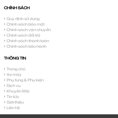
CHÍNH SÁCH
Quy định sử dụng
Chính sách bảo mật
Chính sách vận chuyển
Chính sách đổi trả
Chính sách thanh toán
Chính sách bảo hành
THÔNG TIN
Trang chủ
Xe máy
Phụ tùng & Phụ kiện
Dịch vụ
Khuyến Mãi
Tin tức
Giới thiệu
Liên hệ