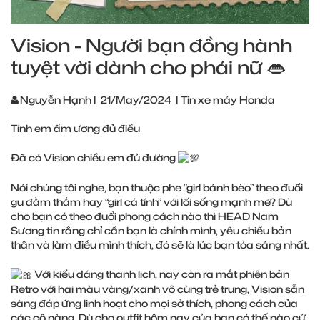
Vision - Người bạn đồng hành
tuyệt vời dành cho phái nữ 👄
Nguyễn Hạnh
|
21/May/2024
|
Tin xe máy Honda
Tính em ẩm ương đủ điều
Đã có Vision chiều em đủ đường
Nói chúng tôi nghe, bạn thuộc phe “girl bánh bèo” theo đuổi
gu đằm thắm hay “girl cá tính” với lối sống mạnh mẽ? Dù
cho bạn có theo đuổi phong cách nào thì HEAD Nam
Sương tin rằng chỉ cần bạn là chính mình, yêu chiều bản
thân và làm điều mình thích, đó sẽ là lúc bạn tỏa sáng nhất.
Với kiểu dáng thanh lịch, nay còn ra mắt phiên bản
Retro với hai màu vàng/xanh vô cùng trẻ trung, Vision sẵn
sàng đáp ứng linh hoạt cho mọi sở thích, phong cách của
các cô nàng. Dù cho outfit hôm nay của bạn có thế nào cứ