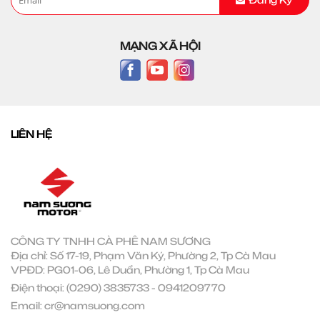
MẠNG XÃ HỘI
LIÊN HỆ
CÔNG TY TNHH CÀ PHÊ NAM SƯƠNG
Địa chỉ: Số 17-19, Phạm Văn Ký, Phường 2, Tp Cà Mau
VPĐD: PG01-06, Lê Duẩn, Phường 1, Tp Cà Mau
Điện thoại:
(0290) 3835733
-
0941209770
Email:
cr@namsuong.com