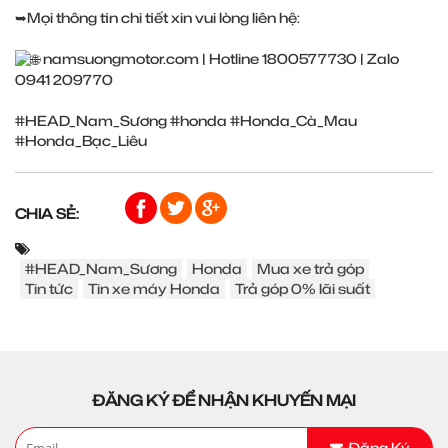
➥Mọi thông tin chi tiết xin vui lòng liên hệ:
namsuongmotor.com
| Hotline 1800577730 | Zalo
0941 209770
#HEAD_Nam_Sương
#honda
#Honda_Cà_Mau
#Honda_Bạc_Liêu
CHIA SẺ:
#HEAD_Nam_Sương
Honda
Mua xe trả góp
Tin tức
Tin xe máy Honda
Trả góp 0% lãi suất
ĐĂNG KÝ ĐỂ NHẬN KHUYẾN MẠI
Đăng Ký