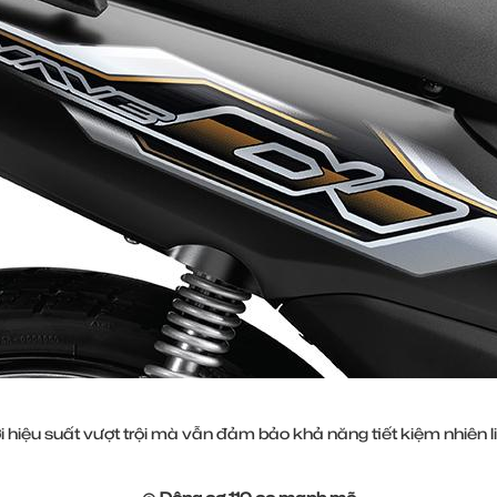
 hiệu suất vượt trội mà vẫn đảm bảo khả năng tiết kiệm nhiên li