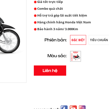
◉
Giá tốt trực tiếp
◉
Combo quà chất
◉
Hỗ trợ trả góp lãi suất tiết kiệm
◉
Hàng chính hãng Honda Việt Nam
◉
Bảo hành 3 năm/ 3.000Km
Phiên bản:
ĐẶC BIỆT
TIÊU CHUẨN
Màu sắc:
Liên hệ