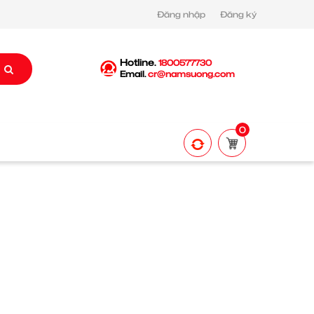
Đăng nhập
Đăng ký
Hotline.
1800577730
Email.
cr@namsuong.com
0