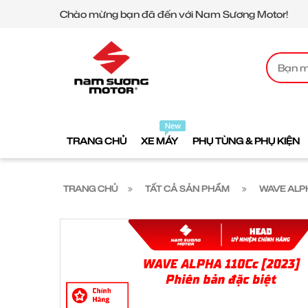
Chào mừng bạn đã đến với Nam Sương Motor!
TRANG CHỦ
XE MÁY
PHỤ TÙNG & PHỤ KIỆN
TRANG CHỦ
TẤT CẢ SẢN PHẨM
WAVE ALPH