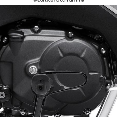
◎ Động cơ 110 cc mạnh mẽ