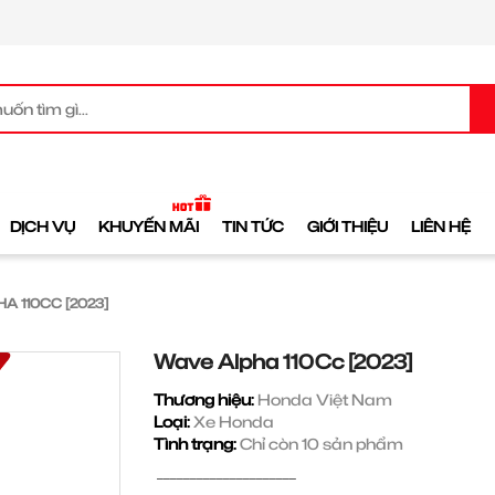
DỊCH VỤ
KHUYẾN MÃI
TIN TỨC
GIỚI THIỆU
LIÊN HỆ
A 110CC [2023]
Wave Alpha 110Cc [2023]
Thương hiệu:
Honda Việt Nam
Loại:
Xe Honda
Tình trạng:
Chỉ còn 10 sản phẩm
_____________________