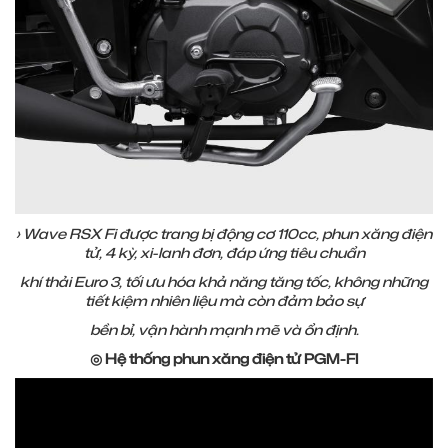
› Wave RSX Fi được trang bị động cơ 110cc, phun xăng điện
tử, 4 kỳ, xi-lanh đơn, đáp ứng tiêu chuẩn
khí thải Euro 3, tối ưu hóa khả năng tăng tốc, không những
tiết kiệm nhiên liệu mà còn đảm bảo sự
bền bỉ, vận hành mạnh mẽ và ổn định.
◎ Hệ thống phun xăng điện tử PGM-FI