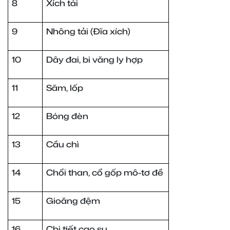
8
Xích tải
9
Nhông tải (Đĩa xích)
10
Dây đai, bi văng ly hợp
11
Săm, lốp
12
Bóng đèn
13
Cầu chì
14
Chổi than, cổ gốp mô-tơ đề
15
Gioăng đệm
16
Chi tiết cao su