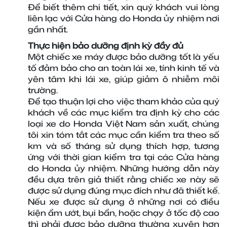
Để biết thêm chi tiết, xin quý khách vui lòng 
liên lạc với Cửa hàng do Honda ủy nhiệm nơi 
gần nhất.
Thực hiện bảo dưỡng định kỳ đầy đủ
Một chiếc xe máy được bảo dưỡng tốt là yếu 
tố đảm bảo cho an toàn lái xe, tính kinh tế và 
yên tâm khi lái xe, giúp giảm ô nhiễm môi 
trường.
Để tạo thuận lợi cho việc tham khảo của quý 
khách về các mục kiểm tra định kỳ cho các 
loại xe do Honda Việt Nam sản xuất, chúng 
tôi xin tóm tắt các mục cần kiểm tra theo số 
km và số tháng sử dụng thích hợp, tương 
ứng với thời gian kiểm tra tại các Cửa hàng 
do Honda ủy nhiệm. Những hướng dẫn này 
đều dựa trên giả thiết rằng chiếc xe này sẽ 
được sử dụng đúng mục đích như đã thiết kế. 
Nếu xe được sử dụng ở những nơi có điều 
kiện ẩm ướt, bụi bẩn, hoặc chạy ở tốc độ cao 
thì phải được bảo dưỡng thường xuyên hơn 