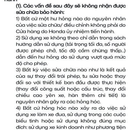
(1). Các vấn đề sau đây sẽ không nhận được 
sửa chữa bảo hành:
1) Bất cứ một hư hỏng nào do nguyên nhân 
của việc sửa chữa/ điều chỉnh không phải do 
Cửa hàng do Honda ủy nhiệm tiến hành.
2) Sử dụng xe không theo chỉ dẫn trong sách 
hướng dẫn sử dụng (tải trọng tối đa, số người 
được phép chở, tốc độ cầm chừng thấp…) 
dẫn đến hư hỏng do sử dụng vượt quá mức 
độ cho phép.
3) Bất kỳ việc sửa chữa nào như là kết quả 
của sự thay đổi trái phép, tu sửa hoặc thay 
đổi so với thiết kế ban đầu được thực hiện 
(thay đổi công suất hoặc cấu trúc, thay đổi 
chiều cao yên xe, hàn thêm chi tiết) là 
nguyên nhân gây ra các hỏng hóc.
4) Bất cứ hỏng hóc nào xảy ra do việc sử 
dụng xe làm xe đua, sử dụng trong các cuộc 
biểu tình hoặc sử dụng không đúng mục 
đích: sử dụng xe kinh doanh như phương tiện 