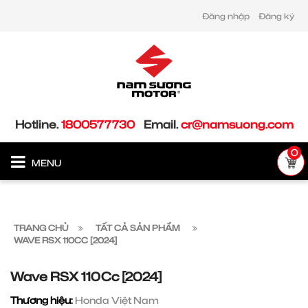
Đăng nhập
Đăng ký
Hotline.
1800577730
Email.
cr@namsuong.com
0
MENU
TRANG CHỦ
TẤT CẢ SẢN PHẨM
WAVE RSX 110CC [2024]
Wave RSX 110Cc [2024]
Thương hiệu:
Honda Việt Nam