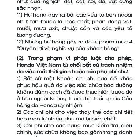
như: đùa nghịch, đất, cát, sỏi, đá, vật cứng 
sắc nhọn.
11) Hư hỏng gây ra bởi các yếu tố bên ngoài 
như: tàn thuốc lá, hóa chất, phân động vật, 
muối, mưa axit, chuột cắn và các yếu tố 
tương đương.
12) Những hư hỏng gây ra do vi phạm mục 4 
“Quyền lợi và nghĩa vụ của khách hàng”
(2). Trong phạm vi pháp luật cho phép, 
Honda Việt Nam từ chối bất cứ trách nhiệm 
do việc mất thời gian hoặc các phụ phí như:
1) Bất cứ một khoản chi phí nào để khắc 
phục hậu quả do việc sửa chữa bảo dưỡng 
không đúng cách đã được thực hiện trước đó 
ở bên ngoài không thuộc hệ thống các Cửa 
hàng do Honda ủy nhiệm.
2) Các chi phí cho việc thay thế các chi tiêt 
hao mòn tự nhiên, dầu mỡ bị biến chất.
3) Chi phí cho các hạng mục kiểm tra, điều 
chỉnh, sửa chữa không bao gồm trong danh 