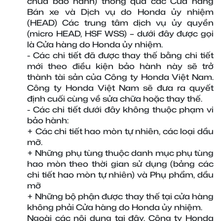
chữa bảo hành) thông qua các Cửa hàng 
Bán xe và Dịch vụ do Honda ủy nhiệm 
(HEAD) Các trung tâm dịch vụ ủy quyền 
(micro HEAD, HSF WSS) – dưới đây được gọi 
là Cửa hàng do Honda ủy nhiệm.
- Các chi tiết đã được thay thế bằng chi tiết 
mới theo điều kiện bảo hành này sẽ trở 
thành tài sản của Công ty Honda Việt Nam. 
Công ty Honda Việt Nam sẽ đưa ra quyết 
định cuối cùng về sửa chữa hoặc thay thế.
- Các chi tiết dưới đây không thuộc phạm vi 
bảo hành:
+ Các chi tiết hao mòn tự nhiên, các loại dầu 
mỡ.
+ Những phụ tùng thuộc danh mục phụ tùng 
hao mòn theo thời gian sử dụng (bảng các 
chi tiết hao mòn tự nhiên) và Phụ phẩm, dầu 
mỡ
+ Những bộ phận được thay thế tại cửa hàng 
không phải Cửa hàng do Honda ủy nhiệm.
Ngoài các nội dung tại đây, Công ty Honda 