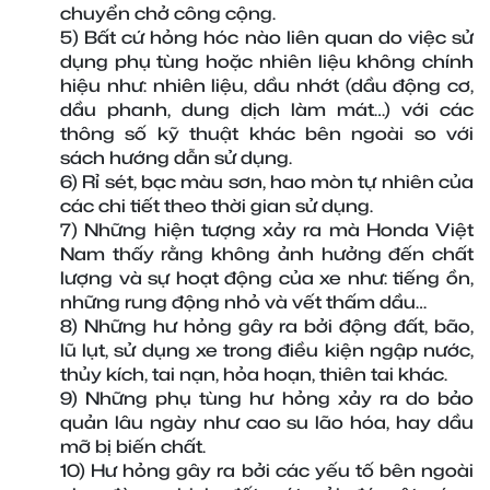
chuyển chở công cộng.
5) Bất cứ hỏng hóc nào liên quan do việc sử 
dụng phụ tùng hoặc nhiên liệu không chính 
hiệu như: nhiên liệu, dầu nhớt (dầu động cơ, 
dầu phanh, dung dịch làm mát…) với các 
thông số kỹ thuật khác bên ngoài so với 
sách hướng dẫn sử dụng.
6) Rỉ sét, bạc màu sơn, hao mòn tự nhiên của 
các chi tiết theo thời gian sử dụng.
7) Những hiện tượng xảy ra mà Honda Việt 
Nam thấy rằng không ảnh hưởng đến chất 
lượng và sự hoạt động của xe như: tiếng ồn, 
những rung động nhỏ và vết thấm dầu…
8) Những hư hỏng gây ra bởi động đất, bão, 
lũ lụt, sử dụng xe trong điều kiện ngập nước, 
thủy kích, tai nạn, hỏa hoạn, thiên tai khác.
9) Những phụ tùng hư hỏng xảy ra do bảo 
quản lâu ngày như cao su lão hóa, hay dầu 
mỡ bị biến chất.
10) Hư hỏng gây ra bởi các yếu tố bên ngoài 