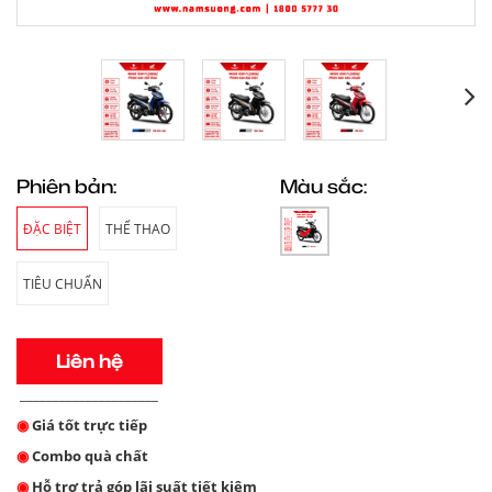
Phiên bản:
Màu sắc:
ĐẶC BIỆT
THỂ THAO
TIÊU CHUẨN
Liên hệ
_____________________
◉
Giá tốt trực tiếp
◉
Combo quà chất
◉
Hỗ trợ trả góp lãi suất tiết kiệm