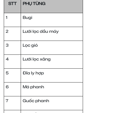
STT
PHỤ TÙNG
1
Bugi
2
Lưới lọc dầu máy
3
Lọc gió
4
Lưới lọc xăng
5
Đĩa ly hợp
6
Má phanh
7
Guốc phanh