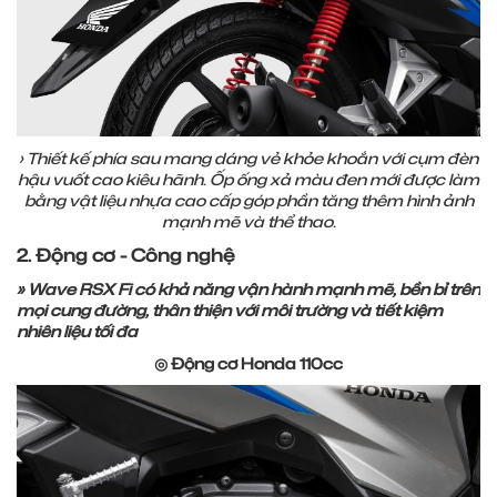
› Thiết kế phía sau mang dáng vẻ khỏe khoắn với cụm đèn
hậu vuốt cao kiêu hãnh. Ốp ống xả màu đen mới được làm
bằng vật liệu nhựa cao cấp góp phần tăng thêm hình ảnh
mạnh mẽ và thể thao.
2. Động cơ - Công nghệ
» Wave RSX Fi có khả năng vận hành mạnh mẽ, bền bỉ trên
mọi cung đường, thân thiện với môi trường và tiết kiệm
nhiên liệu tối đa
◎ Động cơ Honda 110cc