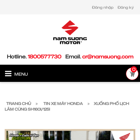
Đăng nhập
Đăng ký
Hotline.
1800577730
Email.
cr@namsuong.com
0
MENU
TRANG CHỦ
TIN XE MÁY HONDA
XUỐNG PHỐ LỊCH
LÃM CÙNG SH160I/125I