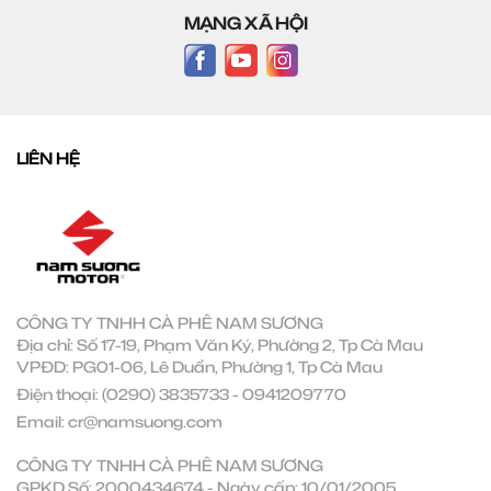
MẠNG XÃ HỘI
LIÊN HỆ
CÔNG TY TNHH CÀ PHÊ NAM SƯƠNG
Địa chỉ: Số 17-19, Phạm Văn Ký, Phường 2, Tp Cà Mau
VPĐD: PG01-06, Lê Duẩn, Phường 1, Tp Cà Mau
Điện thoại:
(0290) 3835733
-
0941209770
Email:
cr@namsuong.com
CÔNG TY TNHH CÀ PHÊ NAM SƯƠNG
GPKD Số: 2000434674 - Ngày cấp: 10/01/2005