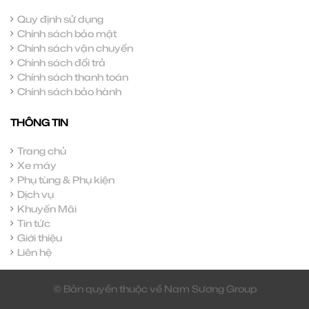
Quy định sử dụng
Chính sách bảo mật
Chính sách vận chuyển
Chính sách đổi trả
Chính sách thanh toán
Chính sách bảo hành
THÔNG TIN
Trang chủ
Xe máy
Phụ tùng & Phụ kiện
Dịch vụ
Khuyến Mãi
Tin tức
Giới thiệu
Liên hệ
© Bản quyền thuộc về Nam Sương Group