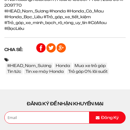
209770
#HEAD_Nam_Sương #honda #Honda_Cà_Mau
#Honda_Bạc_Liêu #Trả_góp_xe_tiết_kiệm
#Trả_góp_xe_minh_bạch_rõ_ràng_uy_tín #CàMau
#BạcLiêu
CHIA SẺ:
#HEAD_Nam_Sương
Honda
Mua xe trả góp
Tin tức
Tin xe máy Honda
Trả góp 0% lãi suất
ĐĂNG KÝ ĐỂ NHẬN KHUYẾN MẠI
Đăng Ký