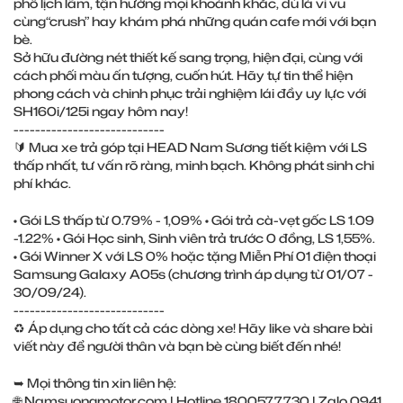
phố lịch lãm, tận hưởng mọi khoảnh khắc, dù là vi vu
cùng“crush” hay khám phá những quán cafe mới với bạn
bè.
Sở hữu đường nét thiết kế sang trọng, hiện đại, cùng với
cách phối màu ấn tượng, cuốn hút. Hãy tự tin thể hiện
phong cách và chinh phục trải nghiệm lái đầy uy lực với
SH160i/125i ngay hôm nay!
----------------------------
🔰 Mua xe trả góp tại HEAD Nam Sương tiết kiệm với LS
thấp nhất, tư vấn rõ ràng, minh bạch. Không phát sinh chi
phí khác.
• Gói LS thấp từ 0.79% - 1,09% • Gói trả cà-vẹt gốc LS 1.09
-1.22% • Gói Học sinh, Sinh viên trả trước 0 đồng, LS 1,55%.
• Gói Winner X với LS 0% hoặc tặng Miễn Phí 01 điện thoại
Samsung Galaxy A05s (chương trình áp dụng từ 01/07 -
30/09/24).
----------------------------
♻️ Áp dụng cho tất cả các dòng xe! Hãy like và share bài
viết này để người thân và bạn bè cùng biết đến nhé!
➥ Mọi thông tin xin liên hệ:
🌐 Namsuongmotor.com | Hotline 1800577730 | Zalo 0941