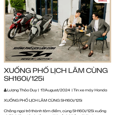
XUỐNG PHỐ LỊCH LÃM CÙNG
SH160i/125i
Lượng Thảo Duy
|
17/August/2024
|
Tin xe máy Honda
XUỐNG PHỐ LỊCH LÃM CÙNG SH160i/125i
Chẳng ngại trở thành tâm điểm, cùng SH160i/125i xuống