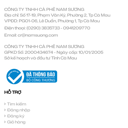
CÔNG TY TNHH CÀ PHÊ NAM SƯƠNG
Địa chỉ: Số 17-19, Phạm Văn Ký, Phường 2, Tp Cà Mau
VPĐD: PG01-06, Lê Duẩn, Phường 1, Tp Cà Mau
Điện thoại:
(0290) 3835733
-
0941209770
Email:
cr@namsuong.com
CÔNG TY TNHH CÀ PHÊ NAM SƯƠNG
GPKD Số: 2000434674 - Ngày cấp: 10/01/2005
Sở kế hoạch và đầu tư Tỉnh Cà Mau
HỖ TRỢ
Tìm kiếm
Đăng nhập
Đăng ký
Giỏ hàng