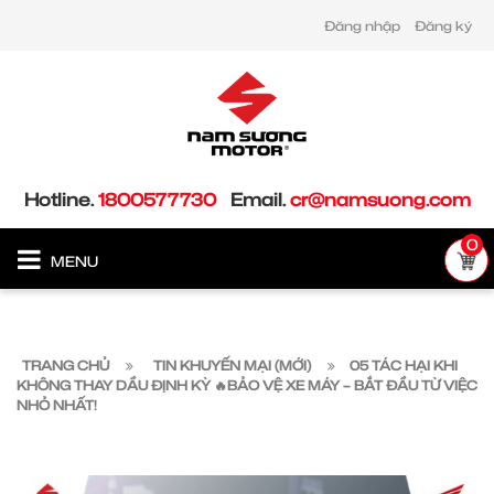
Đăng nhập
Đăng ký
Hotline.
1800577730
Email.
cr@namsuong.com
0
MENU
TRANG CHỦ
TIN KHUYẾN MẠI (MỚI)
05 TÁC HẠI KHI
KHÔNG THAY DẦU ĐỊNH KỲ 🔥BẢO VỆ XE MÁY – BẮT ĐẦU TỪ VIỆC
NHỎ NHẤT!