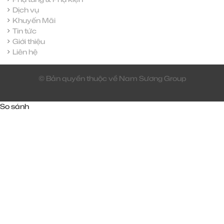
Dịch vụ
Khuyến Mãi
Tin tức
Giới thiệu
Liên hệ
© Bản quyền thuộc về Nam Sương Group
So sánh