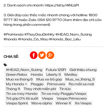
2. Danh sách chi nhánh:
https://bit.ly/4lNLbPl
3. Giải đáp các thắc mắc nhanh chóng với hotline: 1800
5777 30 hoặc Zalo: 094 120 9770 (Xem thêm địa chỉ cửa
hàng trong phần comment)
#ProHonda
#ThayDauDinhKy
#HEAD_Nam_Sương
#honda
#Honda_Cà_Mau
#Honda_Bạc_Liêu
CHIA SẺ:
#HEAD_Nam_Sương
Future 125FI
Giới thiệu chung
Green Relax
Honda
Liberty S
Medley
Mua xe tháng 6
Mua xe trả góp
Mua_xe_tháng_5
My Honda +
Piaggio
Primavera
Ra mắt xe mới
Tháng 11
Thay nhớt miễn phí
Tin tức
Tin xe máy Honda
Tin xe máy Piaggio/Vespa
Trả góp 0% lãi suất
Vespa
Vespa Primavera
Vespa Sprint
Wave alpha
Winner X
Xe Vespa