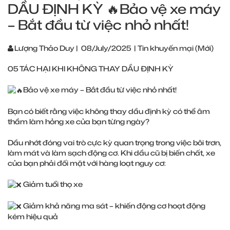
DẦU ĐỊNH KỲ 🔥Bảo vệ xe máy
– Bắt đầu từ việc nhỏ nhất!
Lượng Thảo Duy
|
08/July/2025
|
Tin khuyến mại (Mới)
05 TÁC HẠI KHI KHÔNG THAY DẦU ĐỊNH KỲ
Bảo vệ xe máy – Bắt đầu từ việc nhỏ nhất!
Bạn có biết rằng việc không thay dầu định kỳ có thể âm
thầm làm hỏng xe của bạn từng ngày?
Dầu nhớt đóng vai trò cực kỳ quan trọng trong việc bôi trơn,
làm mát và làm sạch động cơ. Khi dầu cũ bị biến chất, xe
của bạn phải đối mặt với hàng loạt nguy cơ:
Giảm tuổi thọ xe
Giảm khả năng ma sát – khiến động cơ hoạt động
kém hiệu quả