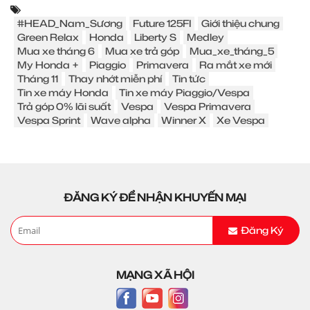
#HEAD_Nam_Sương
Future 125FI
Giới thiệu chung
Green Relax
Honda
Liberty S
Medley
Mua xe tháng 6
Mua xe trả góp
Mua_xe_tháng_5
My Honda +
Piaggio
Primavera
Ra mắt xe mới
Tháng 11
Thay nhớt miễn phí
Tin tức
Tin xe máy Honda
Tin xe máy Piaggio/Vespa
Trả góp 0% lãi suất
Vespa
Vespa Primavera
Vespa Sprint
Wave alpha
Winner X
Xe Vespa
ĐĂNG KÝ ĐỂ NHẬN KHUYẾN MẠI
Đăng Ký
MẠNG XÃ HỘI