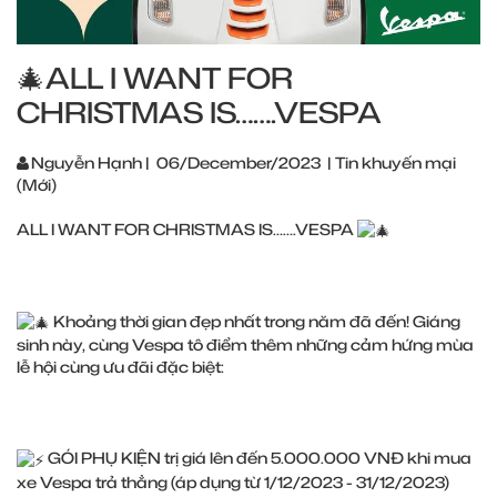
🎄ALL I WANT FOR
CHRISTMAS IS…….VESPA
Nguyễn Hạnh
|
06/December/2023
|
Tin khuyến mại
(Mới)
ALL I WANT FOR CHRISTMAS IS…….VESPA
Khoảng thời gian đẹp nhất trong năm đã đến! Giáng
sinh này, cùng Vespa tô điểm thêm những cảm hứng mùa
lễ hội cùng ưu đãi đặc biệt:​
GÓI PHỤ KIỆN trị giá lên đến 5.000.000 VNĐ khi mua
xe Vespa trả thẳng (áp dụng từ 1/12/2023 - 31/12/2023)​