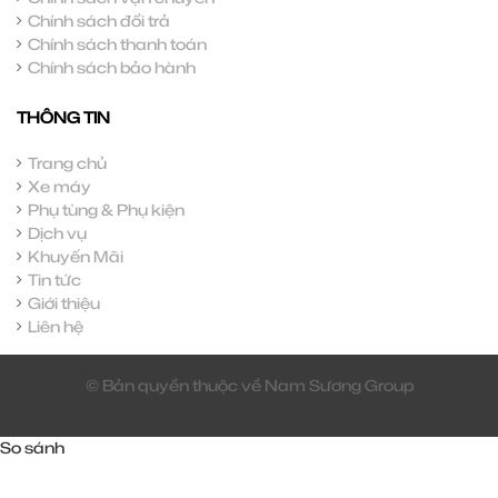
Chính sách đổi trả
Chính sách thanh toán
Chính sách bảo hành
THÔNG TIN
Trang chủ
Xe máy
Phụ tùng & Phụ kiện
Dịch vụ
Khuyến Mãi
Tin tức
Giới thiệu
Liên hệ
© Bản quyền thuộc về Nam Sương Group
So sánh