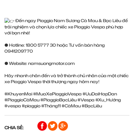
Đến ngay Piaggio Nam Sương Cà Mau & Bạc Liêu để
trải nghiệm và chọn lựa chiếc xe Piaggio Vespa phù hợp
với bạn nhé!
● Hotline: 1800 5777 30 hoặc Tư vấn bán hàng
0941209770
● Website:
namsuongmotor.com
Hãy nhanh chân đến và trở thành chủ nhân của một chiếc
xe Piaggio Vespa thời thượng ngay hôm nay!
#KhuyenMai
#MuaXePiaggioVespa
#UuDaiHapDan
#PiaggioCàMau
#PiaggioBạcLiêu
#Vespa
#Xu_Hướng
#vespa
#piaggio
#Tháng11
#CàMau
#BạcLiêu
CHIA SẺ: