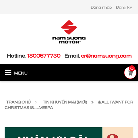
Đăng nhập
Đăng ký
Hotline.
1800577730
Email.
cr@namsuong.com
0
MENU
TRANG CHỦ
TIN KHUYẾN MẠI (MỚI)
🎄ALL I WANT FOR
CHRISTMAS IS…….VESPA