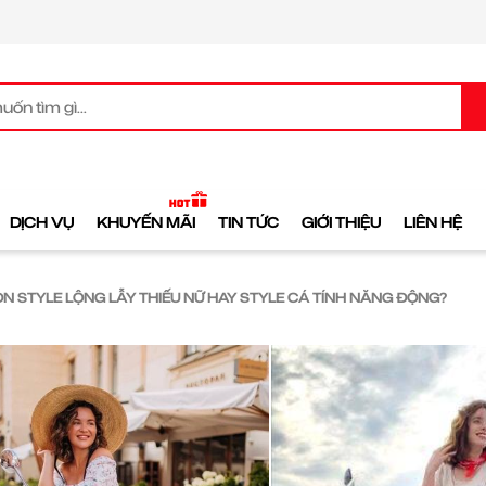
DỊCH VỤ
KHUYẾN MÃI
TIN TỨC
GIỚI THIỆU
LIÊN HỆ
N STYLE LỘNG LẪY THIẾU NỮ HAY STYLE CÁ TÍNH NĂNG ĐỘNG?