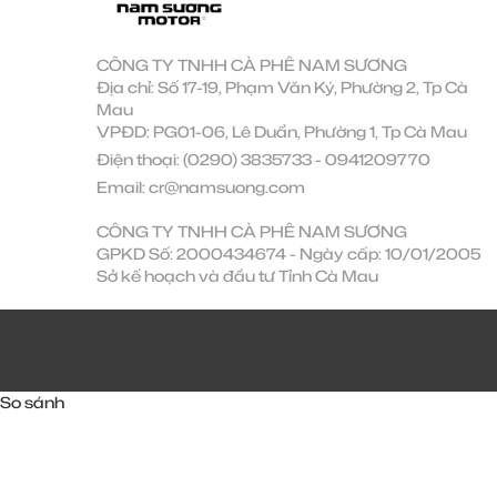
CÔNG TY TNHH CÀ PHÊ NAM SƯƠNG
Địa chỉ: Số 17-19, Phạm Văn Ký, Phường 2, Tp Cà
Mau
VPĐD: PG01-06, Lê Duẩn, Phường 1, Tp Cà Mau
Điện thoại:
(0290) 3835733
-
0941209770
Email:
cr@namsuong.com
CÔNG TY TNHH CÀ PHÊ NAM SƯƠNG
GPKD Số: 2000434674 - Ngày cấp: 10/01/2005
Sở kế hoạch và đầu tư Tỉnh Cà Mau
So sánh