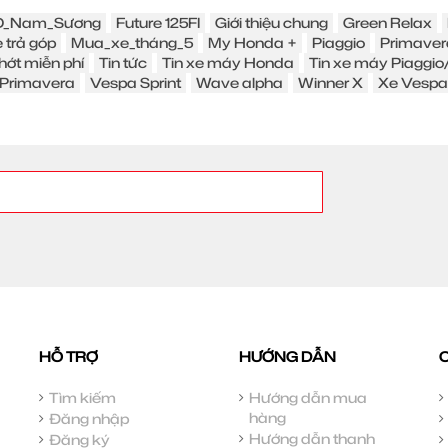
_Nam_Sương
Future 125FI
Giới thiệu chung
Green Relax
 trả góp
Mua_xe_tháng_5
My Honda +
Piaggio
Primaver
hớt miễn phí
Tin tức
Tin xe máy Honda
Tin xe máy Piaggi
Primavera
Vespa Sprint
Wave alpha
Winner X
Xe Vespa
HỖ TRỢ
HƯỚNG DẪN
Tìm kiếm
Hướng dẫn mua
hàng
Đăng nhập
Hướng dẫn thanh
Đăng ký