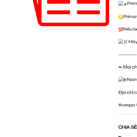
Prim
Prima
Nếu bạ
Hãy 
----------
➥ Mọi chi
Nam
Địa chỉ 
#vespa
CHIA SẺ