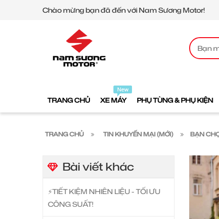
Chào mừng bạn đã đến với Nam Sương Motor!
TRANG CHỦ
XE MÁY
PHỤ TÙNG & PHỤ KIỆN
TRANG CHỦ
TIN KHUYẾN MẠI (MỚI)
BẠN CHỌ
Bài viết khác
⚡️TIẾT KIỆM NHIÊN LIỆU - TỐI ƯU
CÔNG SUẤT!