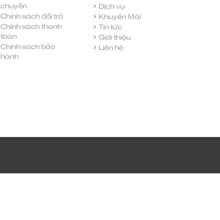
chuyển
Dịch vụ
Chính sách đổi trả
Khuyến Mãi
Chính sách thanh
Tin tức
toán
Giới thiệu
Chính sách bảo
Liên hệ
hành