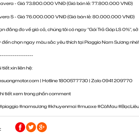
avera - Giá 73.800.000 VNĐ (Giá bán lẻ: 77.800.000 VNĐ)
vera S - Giá 76.000.000 VNĐ (Giá bán lẻ: 80.000.000 VNĐ)
n đắng đo về giá cả, chúng tôi có ngay "Gói Trả Góp LS 0%", sở
đến chọn ngay màu sắc yêu thích tại Piaggio Nam Sương nhé!
------------------
 tiết xin liên hệ:
suongmotor.com
| Hotline 1800577730 | Zalo 0941 209770
chi tiết xem trong phần comment
#piaggio
#namsương
#khuyenmai
#muaxe
#CàMau
#BạcLiê
: