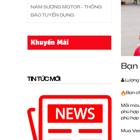
NAM SƯƠNG MOTOR - THÔNG
BÁO TUYỂN DỤNG
Khuyến Mãi
Bạn 
TIN TỨC MỚI
Lượng
Bạn ch
Mỗi màu
phù hợp 
phù hợp 
Mua Ves