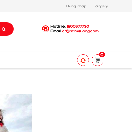
Đăng nhập
Đăng ký
Hotline.
1800577730
Email.
cr@namsuong.com
0