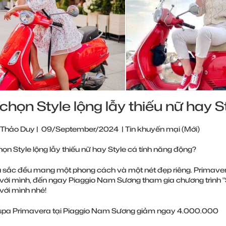
chọn Style lộng lẫy thiếu nữ hay S
 Thảo Duy
|
09/September/2024
|
Tin khuyến mại (Mới)
ọn Style lộng lẫy thiếu nữ hay Style cá tính năng động?
 sắc đều mang một phong cách và một nét đẹp riêng. Primaver
với mình, đến ngay Piaggio Nam Sương tham gia chương trình 
với mình nhé!
pa Primavera tại Piaggio Nam Sương giảm ngay 4.000.000