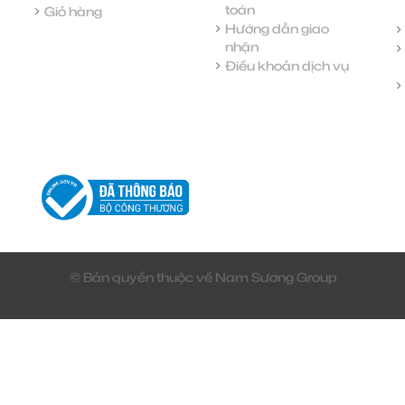
toán
Giỏ hàng
Hướng dẫn giao
nhận
Điều khoản dịch vụ
© Bản quyền thuộc về Nam Sương Group