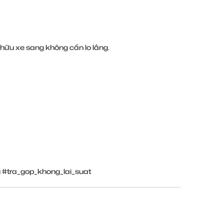
 hữu xe sang không cần lo lắng.
u
#tra_gop_khong_lai_suat