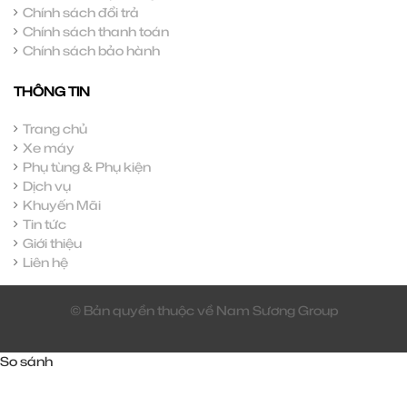
Chính sách đổi trả
Chính sách thanh toán
Chính sách bảo hành
THÔNG TIN
Trang chủ
Xe máy
Phụ tùng & Phụ kiện
Dịch vụ
Khuyến Mãi
Tin tức
Giới thiệu
Liên hệ
© Bản quyền thuộc về Nam Sương Group
So sánh