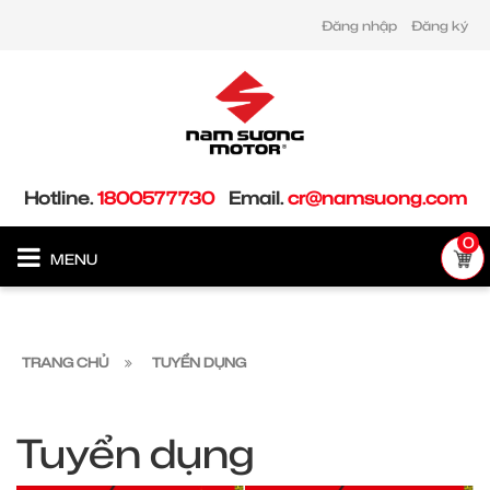
Đăng nhập
Đăng ký
Hotline.
1800577730
Email.
cr@namsuong.com
0
MENU
TRANG CHỦ
TUYỂN DỤNG
Tuyển dụng