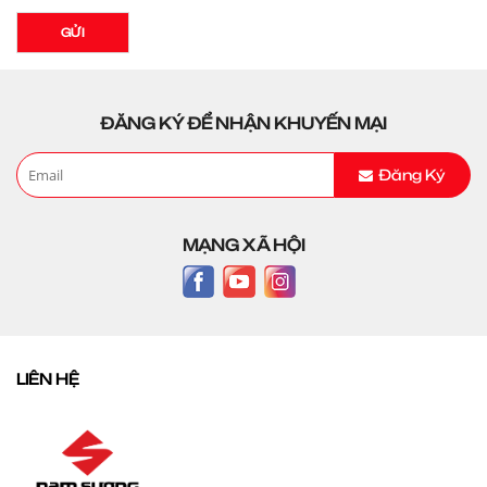
GỬI
ĐĂNG KÝ ĐỂ NHẬN KHUYẾN MẠI
Đăng Ký
MẠNG XÃ HỘI
LIÊN HỆ