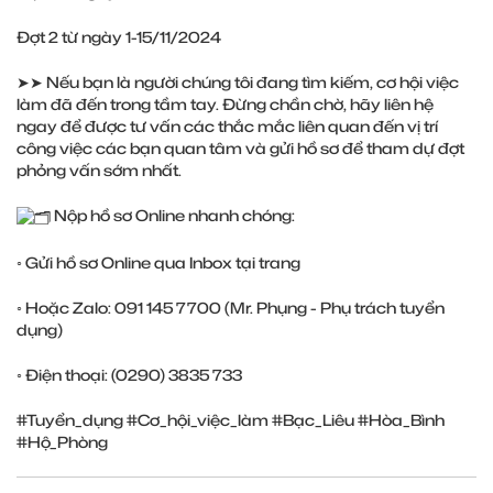
Đợt 2 từ ngày 1-15/11/2024
➤➤ Nếu bạn là người chúng tôi đang tìm kiếm, cơ hội việc
làm đã đến trong tầm tay. Đừng chần chờ, hãy liên hệ
ngay để được tư vấn các thắc mắc liên quan đến vị trí
công việc các bạn quan tâm và gửi hồ sơ để tham dự đợt
phỏng vấn sớm nhất.
Nộp hồ sơ Online nhanh chóng:
◦ Gửi hồ sơ Online qua Inbox tại trang
◦ Hoặc Zalo: 091 145 7700 (Mr. Phụng - Phụ trách tuyển
dụng)
◦ Điện thoại: (0290) 3835 733
#Tuyển_dụng
#Cơ_hội_việc_làm
#Bạc_Liêu
#Hòa_Bình
#Hộ_Phòng