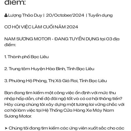
điểm:
Lượng Thảo Duy
|
20/October/2024
|
Tuyển dụng
CƠ HỘI VIỆC LÀM CUỐI NĂM 2024
NAM SƯƠNG MOTOR - ĐANG TUYỂN DỤNG tại 03 địa
điểm:
1. Thành phố Bạc Liêu
2. Trung tâm Huyện Hòa Bình, Tỉnh Bạc Liêu
3. Phường Hộ Phòng, Thị Xã Giá Rai, Tỉnh Bạc Liêu
Bạn đang tìm kiếm một công việc ổn định với mức thu
nhập hấp dẫn, chế độ đãi ngộ tốt và có cơ hội thăng tiến?
Hãy cùng chúng tôi xây dựng một tương lai vững chắc với
cơ hội làm việc tại Hệ Thống Cửa Hàng Xe Máy Nam
Sương Motor.
➤ Chúng tôi đang tìm kiếm các ứng viên xuất sắc cho các