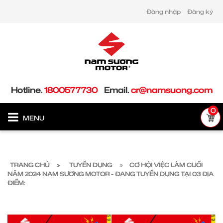
Đăng nhập
Đăng ký
Hotline.
1800577730
Email.
cr@namsuong.com
0
MENU
TRANG CHỦ
TUYỂN DỤNG
CƠ HỘI VIỆC LÀM CUỐI
NĂM 2024 NAM SƯƠNG MOTOR - ĐANG TUYỂN DỤNG TẠI 03 ĐỊA
ĐIỂM: