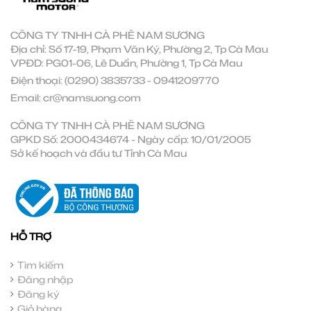
CÔNG TY TNHH CÀ PHÊ NAM SƯƠNG
Địa chỉ: Số 17-19, Phạm Văn Ký, Phường 2, Tp Cà Mau
VPĐD: PG01-06, Lê Duẩn, Phường 1, Tp Cà Mau
Điện thoại:
(0290) 3835733
-
0941209770
Email:
cr@namsuong.com
CÔNG TY TNHH CÀ PHÊ NAM SƯƠNG
GPKD Số: 2000434674 - Ngày cấp: 10/01/2005
Sở kế hoạch và đầu tư Tỉnh Cà Mau
HỖ TRỢ
Tìm kiếm
Đăng nhập
Đăng ký
Giỏ hàng