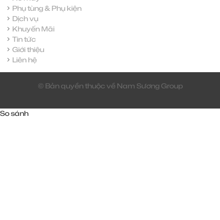
Phụ tùng & Phụ kiện
Dịch vụ
Khuyến Mãi
Tin tức
Giới thiệu
Liên hệ
© Bản quyền thuộc về Nam Sương Group
So sánh