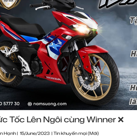
ức Tốc Lên Ngôi cùng Winner ❌
n Hạnh
|
15/June/2023
|
Tin khuyến mại (Mới)