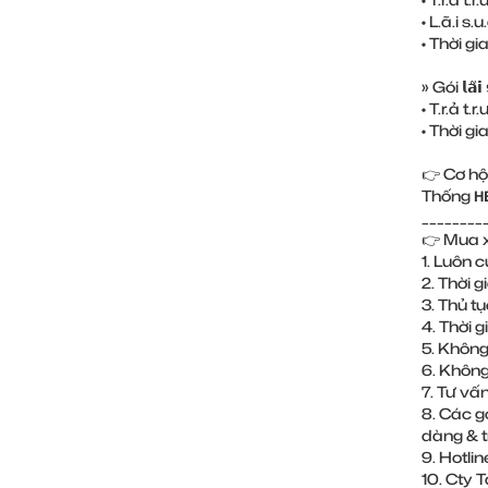
• L.ã.i s.u
• Thời gi
» Gói 𝗹𝗮̃𝗶 
• T.r.ả t
• Thời g
👉 Cơ hộ
Thống 𝗛𝗘
________
👉 Mua xe trả
1. Luôn cu
2. Thời g
3. Thủ 
4. Thời 
5. Khôn
6. Không
7. Tư vấ
8. Các g
dàng & 
9. Hotlin
10. Cty T