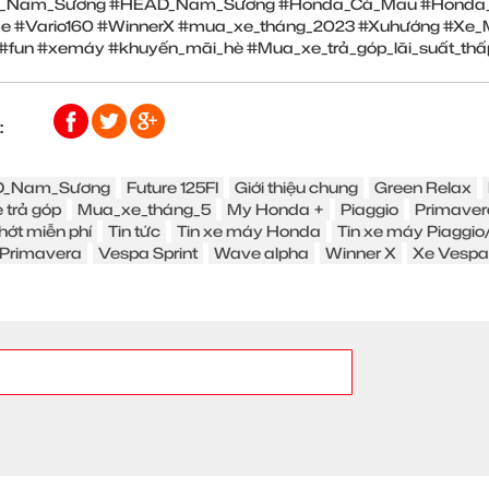
_Nam_Sương #HEAD_Nam_Sương #Honda_Cà_Mau #Honda_Bạc
de #Vario160 #WinnerX #mua_xe_tháng_2023 #Xuhướng #X
 #fun #xemáy #khuyến_mãi_hè #Mua_xe_trả_góp_lãi_suất_thấ
:
_Nam_Sương
Future 125FI
Giới thiệu chung
Green Relax
 trả góp
Mua_xe_tháng_5
My Honda +
Piaggio
Primaver
hớt miễn phí
Tin tức
Tin xe máy Honda
Tin xe máy Piaggi
Primavera
Vespa Sprint
Wave alpha
Winner X
Xe Vespa