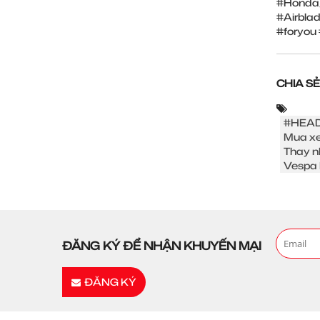
#Honda
#Airbla
#foryou
CHIA SẺ
#HEAD
Mua xe
Thay n
Vespa 
ĐĂNG KÝ ĐỂ NHẬN KHUYẾN MẠI
ĐĂNG KÝ