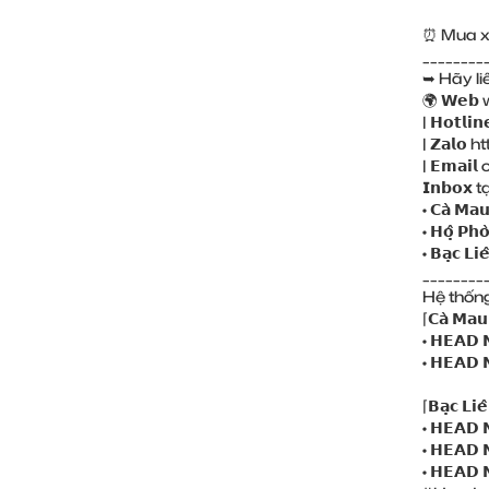
⏰ Mua xe
________
➥ Hãy li
🌍 𝗪𝗲𝗯
| 𝗛𝗼𝘁𝗹
| 𝗭𝗮𝗹𝗼
ht
| 𝗘𝗺𝗮
𝗜𝗻𝗯𝗼𝘅 tạ
• 𝗖𝗮̀ 𝗠𝗮
• 𝗛𝗼̣̂ 𝗣𝗵
• 𝗕𝗮̣𝗰 𝗟𝗶
________
Hệ thống 
⌈𝗖𝗮̀ 𝗠𝗮𝘂
• 𝗛𝗘𝗔𝗗
• 𝗛𝗘𝗔𝗗
⌈𝗕𝗮̣𝗰 𝗟𝗶𝗲
• 𝗛𝗘𝗔𝗗
• 𝗛𝗘𝗔𝗗
• 𝗛𝗘𝗔𝗗