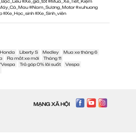
_Liêu #Xe_giá_tốt #Mua_Xe_Tiết_Kiệm
e_Máy_Cà_Mau #Nam_Sương_Motor #xuhuong
p #Xe_Học_sinh #Xe_Sinh_viên
Honda
Liberty S
Medley
Mua xe tháng 6
a
Ra mắt xe mới
Tháng 11
o/Vespa
Trả góp 0% lãi suất
Vespa
MẠNG XÃ HỘI