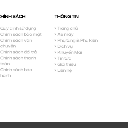
CHÍNH SÁCH
THÔNG TIN
Quy định sử dụng
Trang chủ
Chính sách bảo mật
Xe máy
Chính sách vận
Phụ tùng & Phụ kiện
chuyển
Dịch vụ
Chính sách đổi trả
Khuyến Mãi
Chính sách thanh
Tin tức
toán
Giới thiệu
Chính sách bảo
Liên hệ
hành