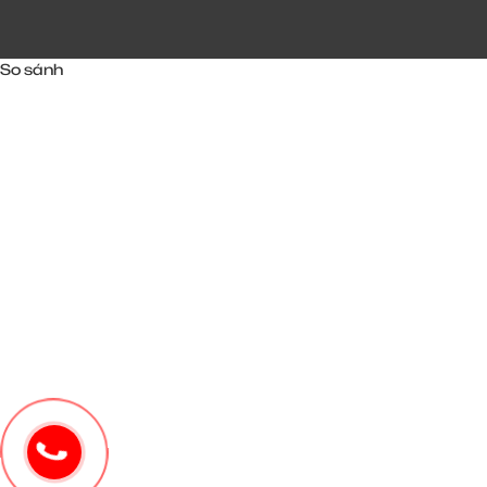
So sánh
1800577730