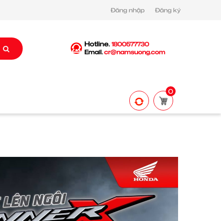
Đăng nhập
Đăng ký
Hotline.
1800577730
Email.
cr@namsuong.com
0