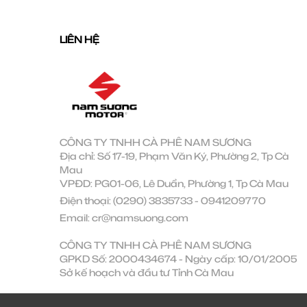
LIÊN HỆ
CÔNG TY TNHH CÀ PHÊ NAM SƯƠNG
Địa chỉ: Số 17-19, Phạm Văn Ký, Phường 2, Tp Cà
Mau
VPĐD: PG01-06, Lê Duẩn, Phường 1, Tp Cà Mau
Điện thoại:
(0290) 3835733
-
0941209770
Email:
cr@namsuong.com
CÔNG TY TNHH CÀ PHÊ NAM SƯƠNG
GPKD Số: 2000434674 - Ngày cấp: 10/01/2005
Sở kế hoạch và đầu tư Tỉnh Cà Mau