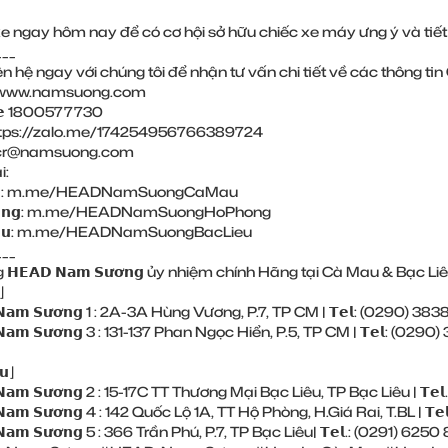
 ngay hôm nay để có cơ hội sở hữu chiếc xe máy ưng ý và tiết 
___
ên hệ ngay với chúng tôi để nhận tư vấn chi tiết về các thông 
www.namsuong.com
𝗶𝗻𝗲 1800577730
tps://zalo.me/174254956766389724
𝗶𝗹 cr@namsuong.com
i:
:
m.me/HEADNamSuongCaMau
̀𝗻𝗴:
m.me/HEADNamSuongHoPhong
̂𝘂:
m.me/HEADNamSuongBacLieu
___
𝗛𝗘𝗔𝗗 𝗡𝗮𝗺 𝗦𝘂̛𝗼̛𝗻𝗴 ủy nhiệm chính Hãng tại Cà Mau & Bạc Liê
⌋
 𝗡𝗮𝗺 𝗦𝘂̛𝗼̛𝗻𝗴 1 : 2A-3A Hùng Vương, P.7, TP CM | 𝗧𝗲𝗹: (0290) ‎38
 𝗡𝗮𝗺 𝗦𝘂̛𝗼̛𝗻𝗴 3 : 131-137 Phan Ngọc Hiển, P.5, TP CM | 𝗧𝗲𝗹: (0290
̂𝘂⌋
 𝗡𝗮𝗺 𝗦𝘂̛𝗼̛𝗻𝗴 2 : 15-17C TT Thương Mại Bạc Liêu, TP Bạc Liêu | 𝗧𝗲
 𝗡𝗮𝗺 𝗦𝘂̛𝗼̛𝗻𝗴 4 : 142 Quốc Lộ 1A, TT Hộ Phòng, H.Giá Rai, T.BL | 𝗧𝗲
 𝗡𝗮𝗺 𝗦𝘂̛𝗼̛𝗻𝗴 5 : 366 Trần Phú, P.7, TP Bạc Liêu| 𝗧𝗲𝗹.: (0291) ‎625