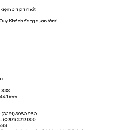
kiệm chi phí nhất!
tin Quý Khách đang quan tâm!
u:
38 838
) ‎3551 999
𝗹.: (0291) ‎3980 980
𝗹.: (0291) ‎2212 999
0 888