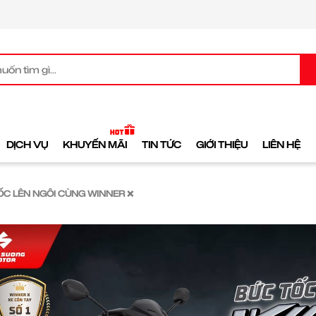
DỊCH VỤ
KHUYẾN MÃI
TIN TỨC
GIỚI THIỆU
LIÊN HỆ
TỐC LÊN NGÔI CÙNG WINNER ❌