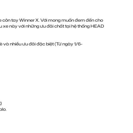
e côn tay Winner X. Với mong muốn đem đến cho
 xe này với những ưu đãi chất tại hệ thống HEAD
ùa hè và nhiều ưu đãi đặc biệt (Từ ngày 1/6-
)
alo.