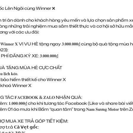
ốc Lên Ngôi cùng Winner ❌
 tri ân dành cho khách hàng yêu mến và lựa chọn sản phẩm x
ng những trải nghiệm mua sắm thiết thực và cơ hội sở hữu mẫu
ng với các ưu đãi:
𝐢𝐧𝐧𝐞𝐫 𝐗 VI VU HÈ tặng ngay 𝟑.𝟎𝟎𝟎.𝟎𝟎𝟎₫ cùng bộ quà tặng m
23):
PHÍ ĐĂNG KÝ XE: 𝟑.𝟎𝟎𝟎.𝟎𝟎𝟎₫
QUÀ TẶNG MÙA HÈ CỰC CHẤT
 𝐥𝐢̣𝐜𝐡 𝐤𝐞́𝐨.
 bảo hiểm thiết kế cho Winner X
 khoá Winner X
 TÁC 𝐅𝐀𝐂𝐄𝐁𝐎𝐎𝐊 & 𝐙𝐀𝐋𝐎 NHẬN QUÀ:
êm: 𝟏.𝟎𝟎𝟎.𝟎𝟎𝟎₫ cho khi tương tác Facebook (Like và share bài viết
m 01 áo mưa khi Bấm “quan tâm” trang 𝐍𝐚𝐦 𝐒𝐮̛𝐨̛𝐧𝐠 𝐌𝐨𝐭𝐨𝐫 trên Z
TRỢ MUA XE TRẢ GÓP TIẾT KIỆM:
t.r.ả 𝗖𝗮̀ 𝗩𝗲̣𝘁 𝗴𝗼̂́𝗰:
.ư.ớ.c từ: 𝟯𝟬 %