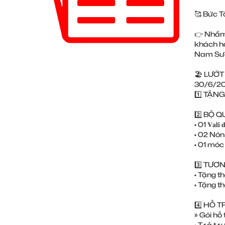
🥰 Bức T
👉 Nhầm
khách hà
Nam Sươ
🏖 LƯỚT 
30/6/20
1️⃣ TẶNG 
2️⃣ BỘ 
• 01 𝐕𝐚𝐥𝐢 𝐝𝐮
• 02 Nón
• 01 móc
3️⃣ TƯƠNG
• Tặng th
• Tặng thê
4️⃣ HỖ 
» Gói hỗ trợ 
• T.r.ả t.r