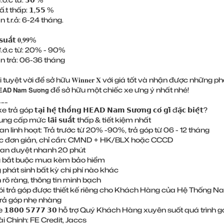
.ấ.t thấp: 𝟭,𝟱𝟱 %
an t.r.ả: 6-24 tháng.
𝘂𝗮̂́𝘁 𝟎,𝟗𝟗%
.r.ư.ớ.c từ: 20% - 90%
ian trả: 06-36 tháng
i tuyệt vời để sở hữu 𝐖𝐢𝐧𝐧𝐞𝐫 𝐗 với giá tốt và nhận được nhữ
𝗔𝗗 𝗡𝗮𝗺 𝗦𝘂̛𝗼̛𝗻𝗴 để sở hữu một chiếc xe ưng ý nhất nhé!
___
 góp 𝘁𝗮̣𝗶 𝗵𝗲̣̂ 𝘁𝗵𝗼̂́𝗻𝗴 𝗛𝗘𝗔𝗗 𝗡𝗮𝗺 𝗦𝘂̛𝗼̛𝗻𝗴 𝗰𝗼́ 𝗴𝗶̀ đ𝗮̣̆𝗰 𝗯𝗶𝗲̣̂𝘁?
ng cấp mức 𝗹𝗮̃𝗶 𝘀𝘂𝗮̂́𝘁 thấp & tiết kiệm nhất
ian linh hoạt: Trả trước từ 20% -90%, trả góp từ 06 - 12 tháng
tục đơn giản, chỉ cần: CMND + HK/BLX hoặc CCCD
gian duyệt nhanh 20 phút
g bắt buộc mua kèm bảo hiểm
 phát sinh bất kỳ chi phí nào khác
n rõ ràng, thông tin minh bạch
ói trả góp được thiết kế riêng cho Khách Hàng của Hệ Thống 
trả góp nhẹ nhàng
e 𝟭𝟴𝟬𝟬 𝟱𝟳𝟳𝟳 𝟯𝟬 hỗ trợ Quý Khách Hàng xuyên suốt quá trình g
ài Chính: FE Credit, Jaccs