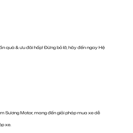
ng phần quà & ưu đãi hấp! Đừng bỏ lỡ, hãy đến ngay Hệ
Nam Sương Motor, mang đến giải pháp mua xe dễ
óp xe.