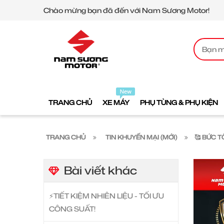
Chào mừng bạn đã đến với Nam Sương Motor!
TRANG CHỦ
XE MÁY
PHỤ TÙNG & PHỤ KIỆN
TRANG CHỦ
TIN KHUYẾN MẠI (MỚI)
🥰 BỨC 
Bài viết khác
⚡️TIẾT KIỆM NHIÊN LIỆU - TỐI ƯU
CÔNG SUẤT!