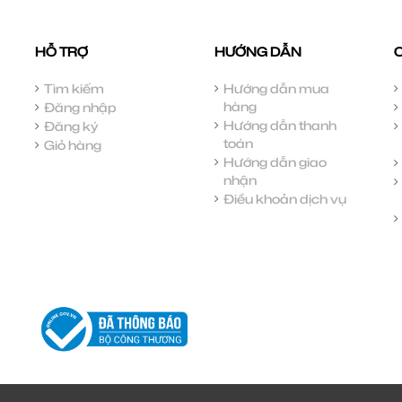
HỖ TRỢ
HƯỚNG DẪN
Tìm kiếm
Hướng dẫn mua
hàng
Đăng nhập
Hướng dẫn thanh
Đăng ký
toán
Giỏ hàng
Hướng dẫn giao
nhận
Điều khoản dịch vụ