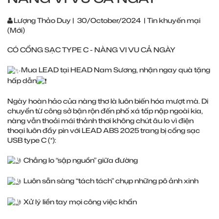
Lượng Thảo Duy
|
30/October/2024
|
Tin khuyến mại
(Mới)
CÓ CỔNG SẠC TYPE C - NÀNG VI VU CẢ NGÀY
Mua LEAD tại HEAD Nam Sương, nhận ngay quà tặng
hấp dẫn
Ngày hoàn hảo của nàng thơ là luôn biến hóa mượt mà. Di
chuyển từ công sở bận rộn đến phố xá tấp nập ngoài kia,
nàng vẫn thoải mái thảnh thơi không chút âu lo vì điện
thoại luôn đầy pin với LEAD ABS 2025 trang bị cổng sạc
USB type C (*):
Chẳng lo “sập nguồn” giữa đường
Luôn sẵn sàng “tách tách” chụp những pô ảnh xinh
Xử lý liền tay mọi công việc khẩn