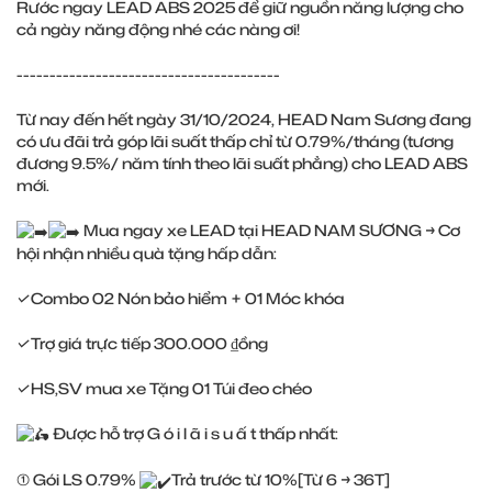
Rước ngay LEAD ABS 2025 để giữ nguồn năng lượng cho
cả ngày năng động nhé các nàng ơi!
----------------------------------------
Từ nay đến hết ngày 31/10/2024, HEAD Nam Sương đang
có ưu đãi trả góp lãi suất thấp chỉ từ 0.79%/tháng (tương
đương 9.5%/ năm tính theo lãi suất phẳng) cho LEAD ABS
mới.
Mua ngay xe LEAD tại HEAD NAM SƯƠNG → Cơ
hội nhận nhiều quà tặng hấp dẫn:
✓Combo 02 Nón bảo hiểm + 01 Móc khóa
✓Trợ giá trực tiếp 300.000 ₫ồng
✓HS,SV mua xe Tặng 01 Túi đeo chéo
Được hỗ trợ G ó i l ã i s u ấ t thấp nhất:
① Gói LS 0.79%
Trả trước từ 10%[Từ 6 → 36T]