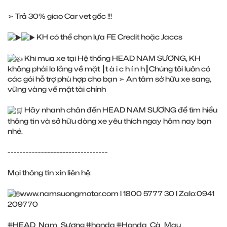
➢ Trả 30% giao Car vet gốc !!!
KH có thể chọn lựa FE Credit hoặc Jaccs
Khi mua xe tại Hệ thống HEAD NAM SƯƠNG, KH
không phải lo lắng về mặt ┃t à i c h í n h┃Chúng tôi luôn có
các gói hỗ trợ phù hợp cho bạn ➢ An tâm sở hữu xe sang,
vững vàng về mặt tài chính
Hãy nhanh chân đến HEAD NAM SƯƠNG để tìm hiểu
thông tin và sở hữu dòng xe yêu thích ngay hôm nay bạn
nhé.
---------------------------------
Mọi thông tin xin liên hệ:
www.namsuongmotor.com
l 1800 5777 30 l Zalo:0941
209770
#HEAD_Nam_Sương
#honda
#Honda_Cà_Mau