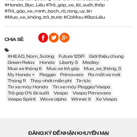
#Honda_Bạc_Liêu
#Trả_góp_xe_lãi_suất_thấp
#Trả_góp_xe_minh_bạch_rõ_ràng_uy_tín
#Mua_xe_không_trả_trước
#CàMau
#BạcLiêu
CHIA SẺ:
#HEAD_Nam_Sương
Future 125FI
Giới thiệu chung
Green Relax
Honda
Liberty S
Medley
Mua xe tháng 6
Mua xe trả góp
Mua_xe_tháng_5
My Honda +
Piaggio
Primavera
Ra mắt xe mới
Tháng 11
Thay nhớt miễn phí
Tin tức
Tin xe máy Honda
Tin xe máy Piaggio/Vespa
Trả góp 0% lãi suất
Vespa
Vespa Primavera
Vespa Sprint
Wave alpha
Winner X
Xe Vespa
ĐĂNG KÝ ĐỂ NHẬN KHUYẾN MẠI