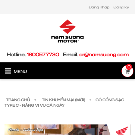
Đăng nhập
Đăng ký
Hotline.
1800577730
Email.
cr@namsuong.com
0
MENU
TRANG CHỦ
TIN KHUYẾN MẠI (MỚI)
CÓ CỔNG SẠC
TYPE C - NÀNG VI VU CẢ NGÀY