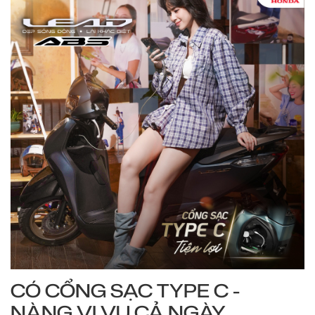
CÓ CỔNG SẠC TYPE C -
NÀNG VI VU CẢ NGÀY