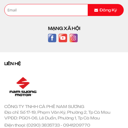
Đăng Ký
MẠNG XÃ HỘI
LIÊN HỆ
CÔNG TY TNHH CÀ PHÊ NAM SƯƠNG
Địa chỉ: Số 17-19, Phạm Văn Ký, Phường 2, Tp Cà Mau
VPĐD: PG01-06, Lê Duẩn, Phường 1, Tp Cà Mau
Điện thoại:
(0290) 3835733
-
0941209770