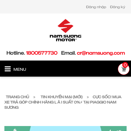
Đăng nhập
Đăng ký
Hotline.
1800577730
Email.
cr@namsuong.com
0
MENU
TRANG CHỦ
TIN KHUYẾN MẠI (MỚI)
CỰC SỐC! MUA
XE TRẢ GÓP CHÍNH HÃNG L Ã I SUẤT 0%⚡️ TẠI PIAGGIO NAM
SƯƠNG