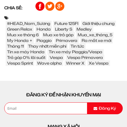
CHIA SẺ:
#HEAD_Nam_Sương
Future 125FI
Giới thiệu chung
Green Relax
Honda
Liberty S
Medley
Mua xe tháng 6
Mua xe trả góp
Mua_xe_tháng_5
My Honda +
Piaggio
Primavera
Ra mắt xe mới
Tháng 11
Thay nhớt miễn phí
Tin tức
Tin xe máy Honda
Tin xe máy Piaggio/Vespa
Trả góp 0% lãi suất
Vespa
Vespa Primavera
Vespa Sprint
Wave alpha
Winner X
Xe Vespa
ĐĂNG KÝ ĐỂ NHẬN KHUYẾN MẠI
Đăng Ký
MẠNG XÃ HỘI