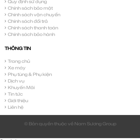
Quy định sử dụng
Chính sách bảo mật
Chính sách vận chuyển
Chính sách đổi trả
Chính sách thanh toán
Chính sách bảo hành
THÔNG TIN
Trang chủ
Xe máy
Phụ tùng & Phụ kiện
Dịch vụ
Khuyến Mãi
Tin tức
Giới thiệu
Liên hệ
© Bản quyền thuộc về Nam Sương Group