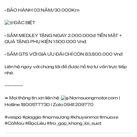
• BẢO HÀNH 03 NĂM/30.000Km
ĐẶC BIỆT
• SẮM MEDLEY TẶNG NGAY 2.000.000đ TIỀN MẶT +
QUÀ TẶNG PHỤ KIỆN 1.500.000 Vnđ.
• SẮM GTS VỚI GIÁ ƯU ĐÃI CHỈ CÒN 83.800.000 Vnđ
Liên hệ ngay với chúng tôi để được hỗ trợ tư vấn trực tiếp
nhé.
——————
➥ Mọi thông tin xin liên hệ:
Namsuongmotor.com
|
Hotline 1800577730 | Zalo 0941 209770
#vespa
#piaggio
#namsương
#khuyenmai
#muaxe
#CàMau
#BạcLiêu
#tra_gop_khong_lai_suat