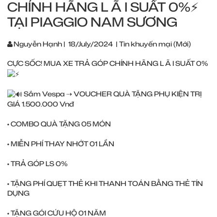
CHÍNH HÃNG L Ã I SUẤT 0%⚡️
TẠI PIAGGIO NAM SƯƠNG
Nguyễn Hạnh
|
18/July/2024
|
Tin khuyến mại (Mới)
CỰC SỐC! MUA XE TRẢ GÓP CHÍNH HÃNG L Ã I SUẤT 0%
Sắm Vespa ⇢ VOUCHER QUÀ TẶNG PHỤ KIỆN TRỊ
GIÁ 1.500.000 Vnđ
• COMBO QUÀ TẶNG 05 MÓN
• MIỄN PHÍ THAY NHỚT 01 LẦN
• TRẢ GÓP LS 0%
• TẶNG PHÍ QUẸT THẺ KHI THANH TOÁN BẰNG THẺ TÍN
DỤNG
• TẶNG GÓI CỨU HỘ 01 NĂM