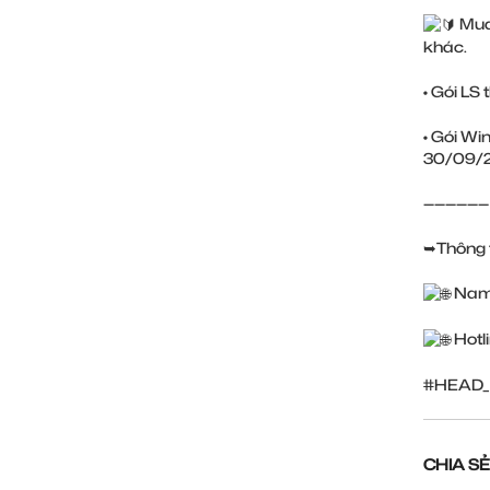
Mua 
khác.
• Gói LS 
• Gói Wi
30/09/2
——————
➥Thông ti
Nam
Hotl
#HEAD_
CHIA SẺ