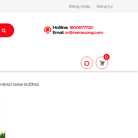
Đăng nhập
Đăng ký
Hotline.
1800577730
Email.
cr@namsuong.com
0
I HEAD NAM SƯƠNG.