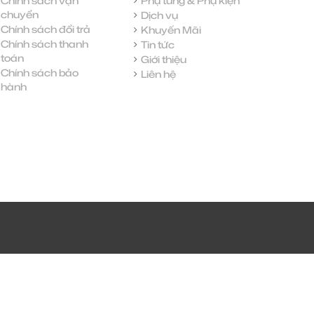
Chính sách vận
Phụ tùng & Phụ kiện
chuyển
Dịch vụ
Chính sách đổi trả
Khuyến Mãi
Chính sách thanh
Tin tức
toán
Giới thiệu
Chính sách bảo
Liên hệ
hành