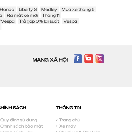
Honda
Liberty S
Medley
Mua xe tháng 6
a
Ra mắt xe mới
Tháng 11
o/Vespa
Trả góp 0% lãi suất
Vespa
MẠNG XÃ HỘI
CHÍNH SÁCH
THÔNG TIN
Quy định sử dụng
Trang chủ
Chính sách bảo mật
Xe máy