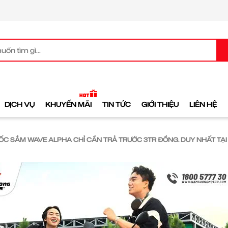
DỊCH VỤ
KHUYẾN MÃI
TIN TỨC
GIỚI THIỆU
LIÊN HỆ
SỐC SẮM WAVE ALPHA CHỈ CẦN TRẢ TRƯỚC 3TR ĐỒNG. DUY NHẤT TẠ