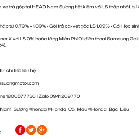
xe trả góp tại HEAD Nam Sương tiết kiệm với LS thấp nhất, tư v
thấp từ 0.79% - 1,09% • Gói trả cà-vẹt gốc LS 1.09% • Gói Học sinh
nner X với LS 0% hoặc tặng Miễn Phí 01 điện thoại Samsung Gal
4).
n chi tiết liên hệ:
suongmotor.com
ine 1800577730 | Zalo 0941 209770
Nam_Sương
#honda
#Honda_Cà_Mau
#Honda_Bạc_Liêu
: