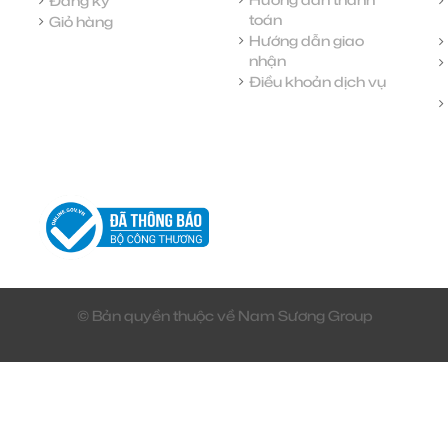
Đăng ký
toán
Giỏ hàng
Hướng dẫn giao
nhận
Điều khoản dịch vụ
© Bản quyền thuộc về Nam Sương Group