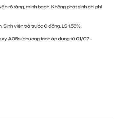
ấn rõ ràng, minh bạch. Không phát sinh chi phí
, Sinh viên trả trước 0 đồng, LS 1,55%.
axy A05s (chương trình áp dụng từ 01/07 -