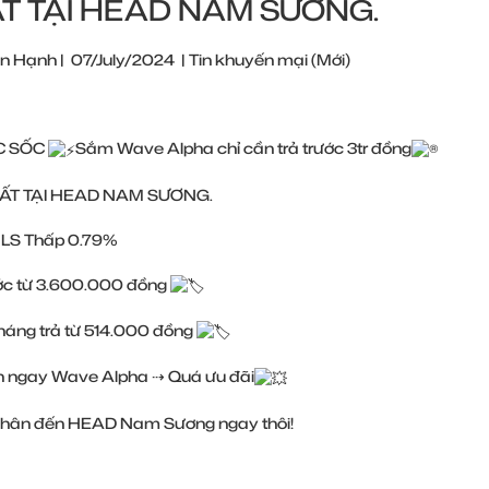
T TẠI HEAD NAM SƯƠNG.
n Hạnh
|
07/July/2024
|
Tin khuyến mại (Mới)
C SỐC
Sắm Wave Alpha chỉ cần trả trước 3tr đồng
ẤT TẠI HEAD NAM SƯƠNG.
i LS Thấp 0.79%
ước từ 3.600.000 đồng
háng trả từ 514.000 đồng
h ngay Wave Alpha ⇢ Quá ưu đãi
hân đến HEAD Nam Sương ngay thôi!