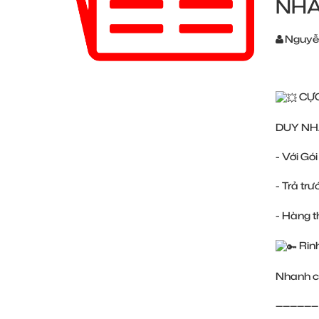
NHẤ
Nguyễ
CỰ
DUY NH
- Với Gó
- Trả tr
- Hàng t
Rin
Nhanh c
——————