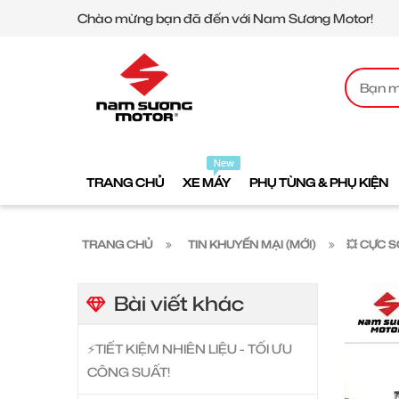
Chào mừng bạn đã đến với Nam Sương Motor!
TRANG CHỦ
XE MÁY
PHỤ TÙNG & PHỤ KIỆN
TRANG CHỦ
TIN KHUYẾN MẠI (MỚI)
💥 CỰC 
Bài viết khác
⚡️TIẾT KIỆM NHIÊN LIỆU - TỐI ƯU
CÔNG SUẤT!