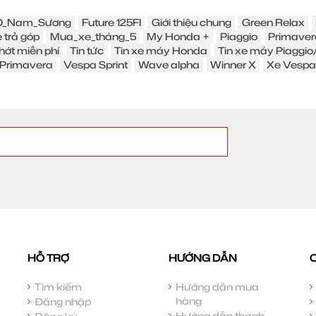
_Nam_Sương
Future 125FI
Giới thiệu chung
Green Relax
 trả góp
Mua_xe_tháng_5
My Honda +
Piaggio
Primaver
hớt miễn phí
Tin tức
Tin xe máy Honda
Tin xe máy Piaggi
Primavera
Vespa Sprint
Wave alpha
Winner X
Xe Vespa
HỖ TRỢ
HƯỚNG DẪN
Tìm kiếm
Hướng dẫn mua
hàng
Đăng nhập
Hướng dẫn thanh