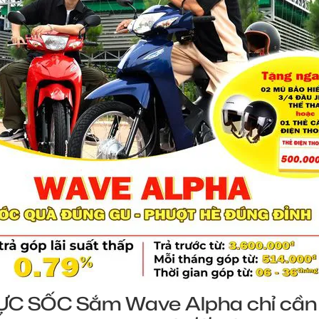
ỰC SỐC Sắm Wave Alpha chỉ cần t