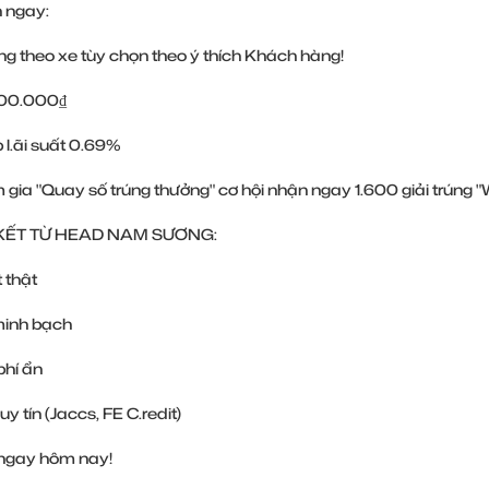
 ngay:
ng theo xe tùy chọn theo ý thích Khách hàng!
500.000₫
p l.ãi suất 0.69%
ia "Quay số trúng thưởng" cơ hội nhận ngay 1.600 giải trúng "W
KẾT TỪ HEAD NAM SƯƠNG:
t thật
minh bạch
phí ẩn
 uy tín (Jaccs, FE C.redit)
 ngay hôm nay!