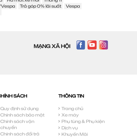
o/Vespa
Trả góp 0% lãi suất
Vespa
MẠNG XÃ HỘI
CHÍNH SÁCH
THÔNG TIN
Quy định sử dụng
Trang chủ
Chính sách bảo mật
Xe máy
Chính sách vận
Phụ tùng & Phụ kiện
chuyển
Dịch vụ
Chính sách đổi trả
Khuyến Mãi