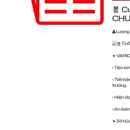
🧧 C
CHU
Lượng
Cuố
➤ VARIO 
• Tiện í
• Tiết k
trường.
• Hiện đ
• An toà
➤ Sở hữ