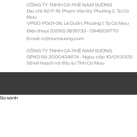
CÔNG TY TNHH CÀ PHÊ NAM SƯƠNG
Địa chỉ: Số 17-19, Phạm Văn Ký, Phường 2, Tp Cà
Mau
VPĐD: PG01-06, Lê Duẩn, Phường 1, Tp Cà Mau
Điện thoại:
(0290) 3835733
-
0941209770
Email:
cr@namsuong.com
CÔNG TY TNHH CÀ PHÊ NAM SƯƠNG
GPKD Số: 2000434674 - Ngày cấp: 10/01/2005
Sở kế hoạch và đầu tư Tỉnh Cà Mau
So sánh