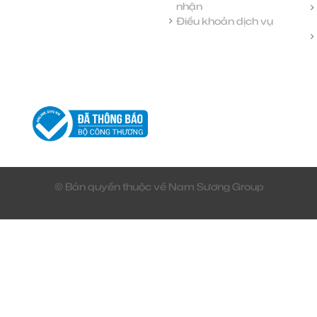
nhận
Điều khoản dịch vụ
© Bản quyền thuộc về Nam Sương Group