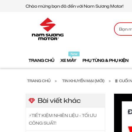
Chào mừng bạn đã đến với Nam Sương Motor!
TRANG CHỦ
XE MÁY
PHỤ TÙNG & PHỤ KIỆN
TRANG CHỦ
TIN KHUYẾN MẠI (MỚI)
🧧 CUỐI 
Bài viết khác
⚡️TIẾT KIỆM NHIÊN LIỆU - TỐI ƯU
CÔNG SUẤT!