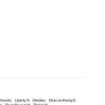
Honda
Liberty S
Medley
Mua xe tháng 6
a
Ra mắt xe mới
Tháng 11