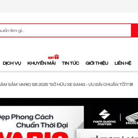
DỊCH VỤ
KHUYẾN MÃI
TIN TỨC
GIỚI THIỆU
LIÊN HỆ
NĂM SẮM VARIO 125 2025 "SỞ HỮU XE SANG - ƯU ĐÃI CHUẨN TỐT!"🎁