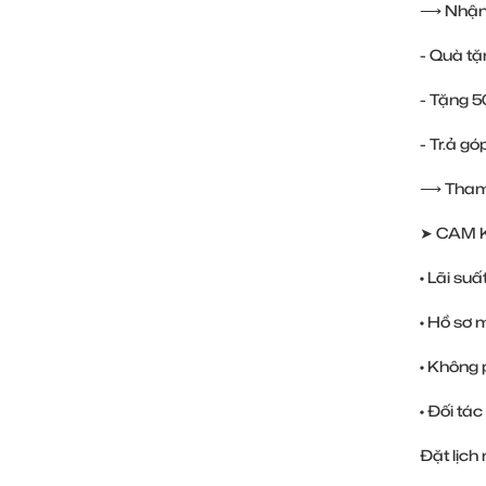
⟶ Nhận
- Quà tặ
- Tặng 
- Tr.ả gó
⟶ Tham g
➤ CAM 
• Lãi suấ
• Hồ sơ 
• Không 
• Đối tác
Đặt lịch