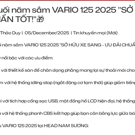
uối năm sắm VARIO 125 2025 "S
ẨN TỐT!"🎁
 Thảo Duy
|
05/December/2025
|
Tin khuyến mại (Mới)
i năm sắm VARIO 125 2025 "SỞ HỮU XE SANG - ƯU ĐÃI CHUẨ
nổi bậc với các ưu điểm:
ch với thiết kế sàn để chân dạng phẳng mang lại sự thoải mái c
iệm với hệ thống idling stop (ngắt động cơ tạm thời) giúp giảm tiế
ại với tích hợp cổng sạc USB, mặt đồng hồ LCD hiện đại, hệ th
n với hệ thống phanh CBS kết hợp giúp bạn cân bằng lực giữa b
u VARIO 125 2025 tại HEAD NAM SƯƠNG: