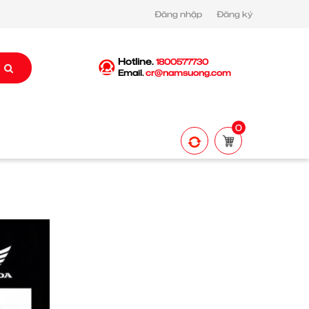
Đăng nhập
Đăng ký
Hotline.
1800577730
Email.
cr@namsuong.com
0