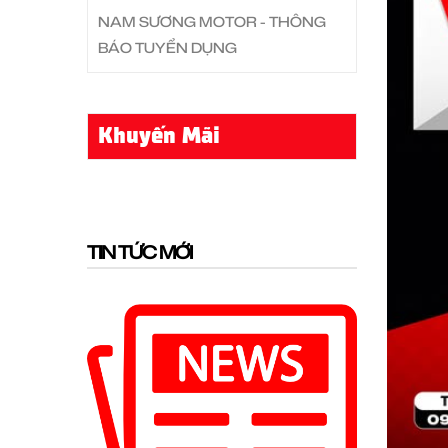
NAM SƯƠNG MOTOR - THÔNG
BÁO TUYỂN DỤNG
Khuyến Mãi
TIN TỨC MỚI