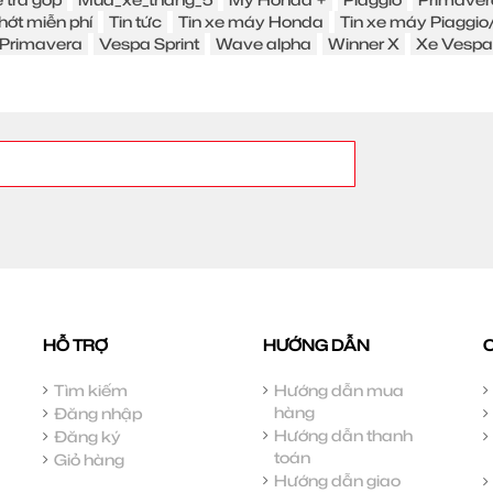
hớt miễn phí
Tin tức
Tin xe máy Honda
Tin xe máy Piaggi
Primavera
Vespa Sprint
Wave alpha
Winner X
Xe Vespa
HỖ TRỢ
HƯỚNG DẪN
Tìm kiếm
Hướng dẫn mua
hàng
Đăng nhập
Hướng dẫn thanh
Đăng ký
toán
Giỏ hàng
Hướng dẫn giao