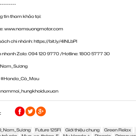
---------
g tin tham khảo tại:
te:
www.namsuongmotor.com
sách chi nhánh:
https://bit.ly/4lNLbPl
n nhanh Zalo: 094 120 9770 /Hotline: 1800 5777 30
Nam_Sương
#Honda_Cà_Mau
ocnammoi_hungkhoiduxuan
:
_Nam_Sương
Future 125FI
Giới thiệu chung
Green Relax
 trả góp
Mua_xe_tháng_5
My Honda +
Piaggio
Primaver