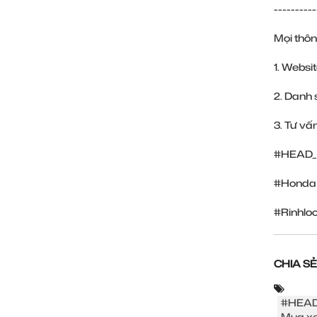
----------
Mọi thôn
1. Websi
2. Danh 
3. Tư vấ
#HEAD_
#Honda
#Rinhl
CHIA SẺ
#HEAD
Mua xe