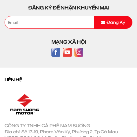
ĐĂNG KÝ ĐỂ NHẬN KHUYẾN MẠI
Đăng Ký
MẠNG XÃ HỘI
LIÊN HỆ
CÔNG TY TNHH CÀ PHÊ NAM SƯƠNG
Địa chỉ: Số 17-19, Phạm Văn Ký, Phường 2, Tp Cà Mau