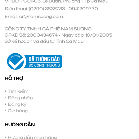
VPĐD: PG01-06, Lê Duẩn, Phường 1, Tp Cà Mau
Điện thoại:
(0290) 3835733
-
0941209770
Email:
cr@namsuong.com
CÔNG TY TNHH CÀ PHÊ NAM SƯƠNG
GPKD Số: 2000434674 - Ngày cấp: 10/01/2005
Sở kế hoạch và đầu tư Tỉnh Cà Mau
HỖ TRỢ
Tìm kiếm
Đăng nhập
Đăng ký
Giỏ hàng
HƯỚNG DẪN
Hướng dẫn mua hàng