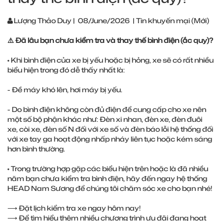
Lượng Thảo Duy
|
08/June/2026
|
Tin khuyến mại (Mới)
⚠️ Đã lâu bạn chưa kiểm tra và thay thế bình điện (ắc quy)?
• Khi bình điện của xe bị yếu hoặc bị hỏng, xe sẽ có rất nhiều
biểu hiện trong đó dễ thấy nhất là:
- Đề máy khó lên, hơi máy bị yếu.
- Do bình điện không còn đủ điện để cung cấp cho xe nên
một số bộ phận khác như: Đèn xi nhan, đèn xe, đèn đuôi
xe, còi xe, đèn số N đối với xe số và đèn báo lỗi hệ thống đối
với xe tay ga hoạt động nhấp nháy liên tục hoặc kém sáng
hơn bình thường.
• Trong trường hợp gặp các biểu hiện trên hoặc là đã nhiều
năm bạn chưa kiểm tra bình điện, hãy đến ngay hệ thống
HEAD Nam Sương để chúng tôi chăm sóc xe cho bạn nhé!
⟶ Đặt lịch kiểm tra xe ngay hôm nay!
⟶ Để tìm hiểu thêm nhiều chương trình ưu đãi đang hoạt