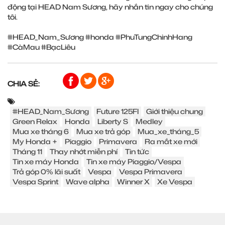
động tại HEAD Nam Sương, hãy nhắn tin ngay cho chúng
tôi.
#HEAD_Nam_Sương #honda #PhuTungChinhHang
#CàMau #BạcLiêu
CHIA SẺ:
#HEAD_Nam_Sương
Future 125FI
Giới thiệu chung
Green Relax
Honda
Liberty S
Medley
Mua xe tháng 6
Mua xe trả góp
Mua_xe_tháng_5
My Honda +
Piaggio
Primavera
Ra mắt xe mới
Tháng 11
Thay nhớt miễn phí
Tin tức
Tin xe máy Honda
Tin xe máy Piaggio/Vespa
Trả góp 0% lãi suất
Vespa
Vespa Primavera
Vespa Sprint
Wave alpha
Winner X
Xe Vespa