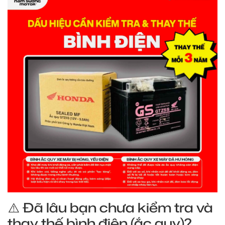
⚠️ Đã lâu bạn chưa kiểm tra và
thay thế bình điện (ắc quy)?