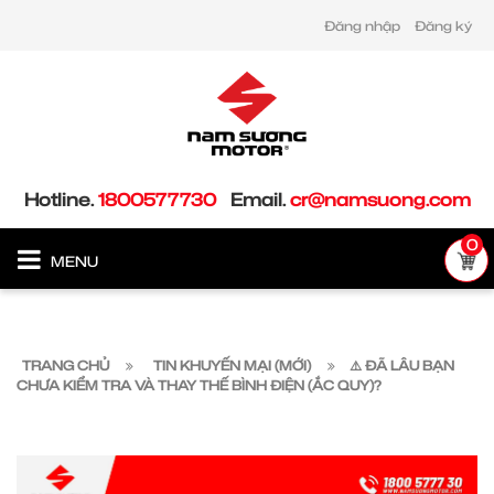
Đăng nhập
Đăng ký
Hotline.
1800577730
Email.
cr@namsuong.com
0
MENU
TRANG CHỦ
TIN KHUYẾN MẠI (MỚI)
⚠️ ĐÃ LÂU BẠN
CHƯA KIỂM TRA VÀ THAY THẾ BÌNH ĐIỆN (ẮC QUY)?