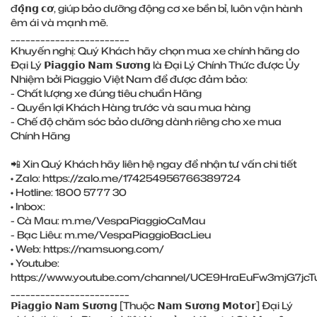
đ𝗼̣̂𝗻𝗴 𝗰𝗼̛, giúp bảo dưỡng động cơ xe bền bỉ, luôn vận hành
êm ái và mạnh mẽ.
________________________
Khuyến nghị: Quý Khách hãy chọn mua xe chính hãng do
Đại Lý 𝗣𝗶𝗮𝗴𝗴𝗶𝗼 𝗡𝗮𝗺 𝗦𝘂̛𝗼̛𝗻𝗴 là Đại Lý Chính Thức được Ủy
Nhiệm bởi Piaggio Việt Nam để được đảm bảo:
- Chất lượng xe đúng tiêu chuẩn Hãng
- Quyền lợi Khách Hàng trước và sau mua hàng
- Chế độ chăm sóc bảo dưỡng dành riêng cho xe mua
Chính Hãng
📲 Xin Quý Khách hãy liên hệ ngay để nhận tư vấn chi tiết
• Zalo:
https://zalo.me/174254956766389724
• Hotline: 1800 5777 30
• Inbox:
- Cà Mau:
m.me/VespaPiaggioCaMau
- Bạc Liêu:
m.me/VespaPiaggioBacLieu
• Web:
https://namsuong.com/
• Youtube:
https://www.youtube.com/channel/UCE9HraEuFw3mjG7jcT
________________________
𝗣𝗶𝗮𝗴𝗴𝗶𝗼 𝗡𝗮𝗺 𝗦𝘂̛𝗼̛𝗻𝗴 [Thuộc 𝗡𝗮𝗺 𝗦𝘂̛𝗼̛𝗻𝗴 𝗠𝗼𝘁𝗼𝗿] Đại Lý