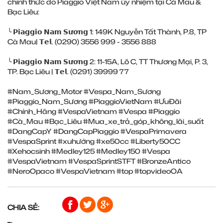
chính thức do Piaggio Việt Nam ủy nhiệm tại Cà Mau &
Bạc Liêu:
╰ 𝗣𝗶𝗮𝗴𝗴𝗶𝗼 𝗡𝗮𝗺 𝗦𝘂̛𝗼̛𝗻𝗴 1: 149K Nguyễn Tất Thành, P.8, TP
Cà Mau| 𝗧𝗲𝗹. (0290) 3556 999 - 3556 888
╰ 𝗣𝗶𝗮𝗴𝗴𝗶𝗼 𝗡𝗮𝗺 𝗦𝘂̛𝗼̛𝗻𝗴 2: 11-15A, Lô C, TT Thương Mại, P. 3,
TP. Bạc Liêu | 𝗧𝗲𝗹. (0291) 39999 77
#Nam_Sương_Motor #Vespa_Nam_Sương
#Piaggio_Nam_Sương #PiaggioVietNam #ƯuĐãi
#Chính_Hãng #VespaVietnam #Vespa #Piaggio
#Cà_Mau #Bạc_Liêu #Mua_xe_trả_góp_không_lãi_suất
#DangCapY #DangCapPiaggio #VespaPrimavera
#VespaSprint #xuhướng #xe50cc #Liberty50CC
#Xehocsinh #Medley125 #Medley150 #Vespa
#VespaVietnam #VespaSprintSTFT #BronzeAntico
#NeroOpaco #VespaVietnam #top #topvideoOA
CHIA SẺ: