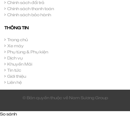
Chính sách đổi trả
Chính sách thanh toán
Chính sách bảo hành
THÔNG TIN
Trang chủ
Xe máy
Phụ tùng & Phụ kiện
Dịch vụ
Khuyến Mãi
Tin tức
Giới thiệu
Liên hệ
© Bản quyền thuộc về Nam Sương Group
So sánh