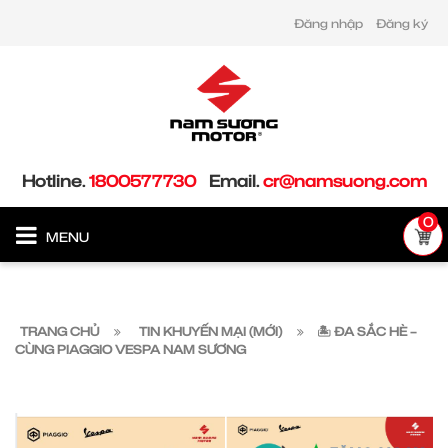
Đăng nhập
Đăng ký
Hotline.
1800577730
Email.
cr@namsuong.com
0
MENU
TRANG CHỦ
TIN KHUYẾN MẠI (MỚI)
🏝 ĐA SẮC HÈ –
CÙNG PIAGGIO VESPA NAM SƯƠNG