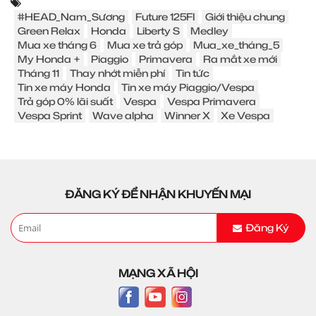
#HEAD_Nam_Sương
Future 125FI
Giới thiệu chung
Green Relax
Honda
Liberty S
Medley
Mua xe tháng 6
Mua xe trả góp
Mua_xe_tháng_5
My Honda +
Piaggio
Primavera
Ra mắt xe mới
Tháng 11
Thay nhớt miễn phí
Tin tức
Tin xe máy Honda
Tin xe máy Piaggio/Vespa
Trả góp 0% lãi suất
Vespa
Vespa Primavera
Vespa Sprint
Wave alpha
Winner X
Xe Vespa
ĐĂNG KÝ ĐỂ NHẬN KHUYẾN MẠI
Đăng Ký
MẠNG XÃ HỘI