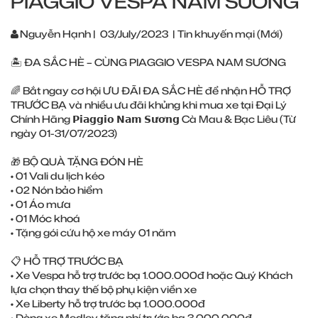
PIAGGIO VESPA NAM SƯƠNG
Nguyễn Hạnh
|
03/July/2023
|
Tin khuyến mại (Mới)
🏝 ĐA SẮC HÈ – CÙNG PIAGGIO VESPA NAM SƯƠNG
🌈 Bắt ngay cơ hội ƯU ĐÃI ĐA SẮC HÈ để nhận HỖ TRỢ
TRƯỚC BẠ và nhiều ưu đãi khủng khi mua xe tại Đại Lý
Chính Hãng 𝗣𝗶𝗮𝗴𝗴𝗶𝗼 𝗡𝗮𝗺 𝗦𝘂̛𝗼̛𝗻𝗴 Cà Mau & Bạc Liêu (Từ
ngày 01-31/07/2023)
🎁 BỘ QUÀ TẶNG ĐÓN HÈ
• 01 Vali du lịch kéo
• 02 Nón bảo hiểm
• 01 Áo mưa
• 01 Móc khoá
• Tặng gói cứu hộ xe máy 01 năm
📋 HỖ TRỢ TRƯỚC BẠ
• Xe Vespa hỗ trợ trước bạ 1.000.000đ hoặc Quý Khách
lựa chọn thay thế bộ phụ kiện viền xe
• Xe Liberty hỗ trợ trước bạ 1.000.000đ
• Dòng xe Medley tặng phí trước bạ 3.000.000đ