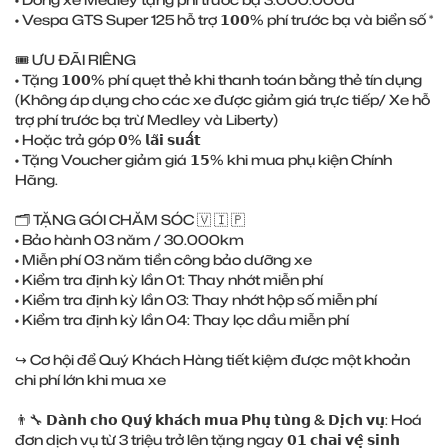
• Vespa GTS Super 125 hỗ trợ 𝟭𝟬𝟬% phí trước bạ và biển số *
🎟️ ƯU ĐÃI RIÊNG
• Tặng 𝟭𝟬𝟬% phí quẹt thẻ khi thanh toán bằng thẻ tín dụng
(Không áp dụng cho các xe được giảm giá trực tiếp/ Xe hỗ
trợ phí trước bạ trừ Medley và Liberty)
• Hoặc trả góp 𝟬% 𝗹𝗮̃𝗶 𝘀𝘂𝗮̂́𝘁
• Tặng Voucher giảm giá 𝟭𝟱% khi mua phụ kiện Chính
Hãng.
🗂 TẶNG GÓI CHĂM SÓC 🇻 🇮 🇵
• Bảo hành 03 năm / 30.000km
• Miễn phí 03 năm tiền công bảo dưỡng xe
• Kiểm tra định kỳ lần 01: Thay nhớt miễn phí
• Kiểm tra định kỳ lần 03: Thay nhớt hộp số miễn phí
• Kiểm tra định kỳ lần 04: Thay lọc dầu miễn phí
↪️ Cơ hội để Quý Khách Hàng tiết kiệm được một khoản
chi phí lớn khi mua xe
👨‍🔧 𝗗𝗮̀𝗻𝗵 𝗰𝗵𝗼 𝗤𝘂𝘆́ 𝗸𝗵𝗮́𝗰𝗵 𝗺𝘂𝗮 𝗣𝗵𝘂̣ 𝘁𝘂̀𝗻𝗴 & 𝗗𝗶̣𝗰𝗵 𝘃𝘂̣: Hoá
đơn dịch vụ từ 3 triệu trở lên tặng ngay 𝟬𝟭 𝗰𝗵𝗮𝗶 𝘃𝗲̣̂ 𝘀𝗶𝗻𝗵