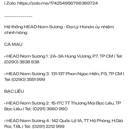
| Zalo:
https://zalo.me/174254956766389724
______________
Hệ thống HEAD Nam Sương - Đại Lý Honda ủy nhiệm
chính hãng:
CÀ MAU
• HEAD Nam Sương 1 : 2A-3A Hùng Vương, P.7, TP CM | Tel:
(0290) ‎3838 838
• HEAD Nam Sương 3 : 131-137 Phan Ngọc Hiển, P.5, TP CM |
Tel: (0290) ‎3551 999
BẠC LIÊU
• HEAD Nam Sương 2 : 15-17C TT Thương Mại Bạc Liêu, TP
Bạc Liêu | Tel.: (0291) ‎3980 980
• HEAD Nam Sương 4 : 142 Quốc Lộ 1A, TT Hộ Phòng, H.Giá
Rai, T.BL | Tel.: (0291) ‎2212 999