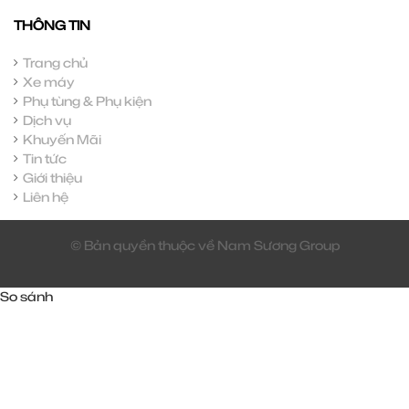
THÔNG TIN
Trang chủ
Xe máy
Phụ tùng & Phụ kiện
Dịch vụ
Khuyến Mãi
Tin tức
Giới thiệu
Liên hệ
© Bản quyền thuộc về Nam Sương Group
So sánh