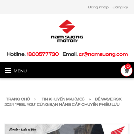
Đăng nhập
Đăng ký
Hotline.
1800577730
Email.
cr@namsuong.com
0
MENU
TRANG CHỦ
TIN KHUYẾN MẠI (MỚI)
ĐỂ WAVE RSX
2024 “FEEL YOU" CÙNG BẠN NÂNG CẤP CHUYẾN PHIÊU LƯU