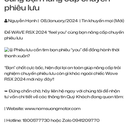
phiêu lưu
Nguyễn Hạnh
|
08/January/2024
|
Tin khuyến mại (Mới)
Để WAVE RSX 2024 “feel you" cùng bạn nâng cấp chuyến
phiêu lưu
Phiêu lưu cần tìm bạn phiêu “you” để đồng hành thời
thanh xuân?
“Bạn” chất cực bốc, hiện đại lại an toàn giúp nâng cấp trải
nghiệm chuyến phiêu lưu còn gì khác ngoài chiếc Wave
RSX 2024 mới này đây!!
➥ Đừng chẩn chờ, hãy liên hệ ngay với chúng tôi để nhận
tư vấn chi tiết về các thông tin Quý Khách đang quan tâm:
| Website:
www.namsuongmotor.com
| Hotline: 1800577730 hoặc Zalo 0941209770