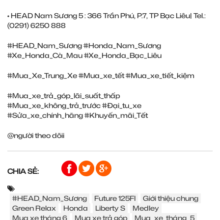
• HEAD Nam Sương 5 : 366 Trần Phú, P.7, TP Bạc Liêu| Tel.:
(0291) ‎6250 888
#HEAD_Nam_Sương
#Honda_Nam_Sương
#Xe_Honda_Cà_Mau
#Xe_Honda_Bạc_Liêu
#Mua_Xe_Trung_Xe
#Mua_xe_tết
#Mua_xe_tiết_kiệm
#Mua_xe_trả_góp_lãi_suất_thấp
#Mua_xe_không_trả_trước
#Đại_tu_xe
#Sửa_xe_chính_hãng
#Khuyến_mãi_Tết
@người theo dõi
i
CHIA SẺ:
#HEAD_Nam_Sương
Future 125FI
Giới thiệu chung
Green Relax
Honda
Liberty S
Medley
Mua xe tháng 6
Mua xe trả góp
Mua_xe_tháng_5