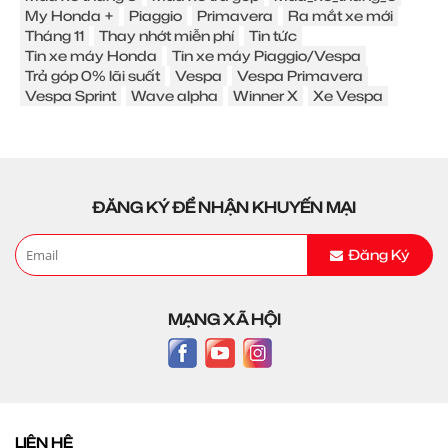
My Honda +
Piaggio
Primavera
Ra mắt xe mới
Tháng 11
Thay nhớt miễn phí
Tin tức
Tin xe máy Honda
Tin xe máy Piaggio/Vespa
Trả góp 0% lãi suất
Vespa
Vespa Primavera
Vespa Sprint
Wave alpha
Winner X
Xe Vespa
ĐĂNG KÝ ĐỂ NHẬN KHUYẾN MẠI
Đăng Ký
MẠNG XÃ HỘI
LIÊN HỆ