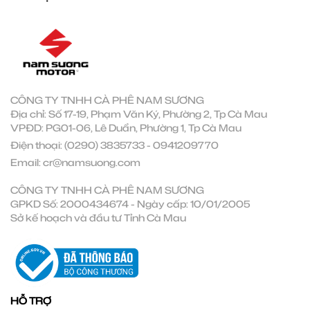
CÔNG TY TNHH CÀ PHÊ NAM SƯƠNG
Địa chỉ: Số 17-19, Phạm Văn Ký, Phường 2, Tp Cà Mau
VPĐD: PG01-06, Lê Duẩn, Phường 1, Tp Cà Mau
Điện thoại:
(0290) 3835733
-
0941209770
Email:
cr@namsuong.com
CÔNG TY TNHH CÀ PHÊ NAM SƯƠNG
GPKD Số: 2000434674 - Ngày cấp: 10/01/2005
Sở kế hoạch và đầu tư Tỉnh Cà Mau
HỖ TRỢ