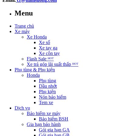
Email.
cr@namsuong.com
Menu
Trang chủ
Xe máy
Xe Honda
Xe số
Xe tay ga
Xe côn tay
Flash Sale ᴴᴼᵀ
Xe trả góp lãi suất thấp ᴴᴼᵀ
Phụ tùng & Phụ kiện
Honda
Phụ tùng
Dầu nhớt
Phụ kiện
Nón bảo hiểm
Tem xe
Dịch vụ
Bảo hiểm xe máy
Bảo hiểm BSH
Gia hạn bảo hành
Gói gia hạn GA
Gói gia hạn GB