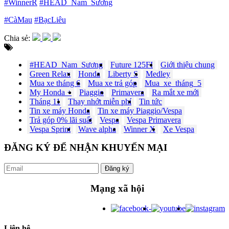
#WinnerR
#HEAD_Nam_Sương
#CàMau
#BạcLiêu
Chia sẻ:
#HEAD_Nam_Sương
Future 125FI
Giới thiệu chung
Green Relax
Honda
Liberty S
Medley
Mua xe tháng 6
Mua xe trả góp
Mua_xe_tháng_5
My Honda +
Piaggio
Primavera
Ra mắt xe mới
Tháng 11
Thay nhớt miễn phí
Tin tức
Tin xe máy Honda
Tin xe máy Piaggio/Vespa
Trả góp 0% lãi suất
Vespa
Vespa Primavera
Vespa Sprint
Wave alpha
Winner X
Xe Vespa
ĐĂNG KÝ ĐỂ NHẬN KHUYẾN MẠI
Đăng ký
Mạng xã hội
Liên hệ