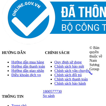
© Bản
quyền
HƯỚNG DẪN
CHÍNH SÁCH
thuộc về
Nam
Hướng dẫn mua hàng
Quy định sử dụng
Sương
Hướng dẫn thanh toán
Chính sách bảo mật
Group
Hướng dẫn giao nhận
Chính sách vận chuyển
Điều khoản dịch vụ
Chính sách đổi trả
Chính sách thanh toán
Chính sách bảo hành
1800577730
So sánh
THÔNG TIN
Trang chủ