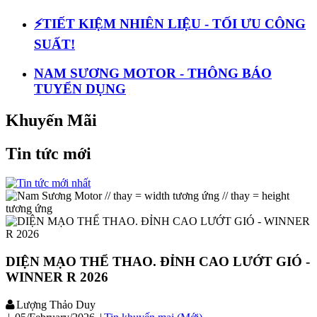
⚡️TIẾT KIỆM NHIÊN LIỆU - TỐI ƯU CÔNG
SUẤT!
NAM SƯƠNG MOTOR - THÔNG BÁO
TUYỂN DỤNG
Khuyến Mãi
Tin tức mới
// thay = width tương ứng
// thay = height
tương ứng
DIỆN MẠO THỂ THAO. ĐỈNH CAO LƯỚT GIÓ ​-
WINNER R 2026
Lượng Thảo Duy