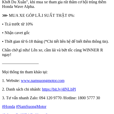
Khởi Du Xuân", khi mua xe tham gia rút thăm cơ hội trúng thêm
Honda Wave Alpha.
⋙ MUA XE GÓP LÃ.I SUẤT THẬT 0%:
• Tr.ả trước từ 10%
• Nhận cavet gốc
• Thời gian từ 6-18 tháng (*Chi tiết liên hệ để biết thêm thông tin).
Chần chờ gì nữa! Lên xe, cầm lái và bứt tốc cùng WINNER R
ngay!​
—————————
Mọi thông tin tham khảo tại:
1. Website:
www.namsuongmotor.com
2. Danh sách chi nhánh:
https://bit.ly/4lNLbPl
3. Tư vấn nhanh Zalo: 094 120 9770 /Hotline: 1800 5777 30
#Honda
#NamSuongMotor