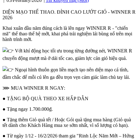
|
05/February/2026
|
Tin khuyến mại (Mới)
DIỆN MẠO THỂ THAO. ĐỈNH CAO LƯỚT GIÓ ​- WINNER R
2026
Khai xuân đầu năm đúng cách là lên ngay WINNER R - "chiến
mã" thể thao thế hệ mới, khai phá trải nghiệm lái bùng nổ trên mọi
hành trình mới.​
Với khí động học tối ưu trong từng đường nét, WINNER R
chuyển động mượt mà ở dải tốc cao, giảm lực cản gió hiệu quả.​
Ngoại hình thuôn gọn liền mạch tạo nên diện mạo cá tính,
đầm chắc để mỗi cú lên ga đều trọn vẹn cảm giác làm chủ tay lái.​
⋙ MUA WINNER R NGAY:
● TẶNG BỘ QUÀ THEO XE HẤP DẪN
● Tặng ngay 1.700.000₫.
● Tặng thêm Giỏ quà tết / Hoặc Gói quà tặng mua hàng (Giỏ quà
tết dành cho Khách Hàng mua xe sớm nhất, vì số lượng có hạn).
● Từ ngày 1/12 - 16/2/2026 tham gia "Rinh Lộc Năm Mới – Hứng