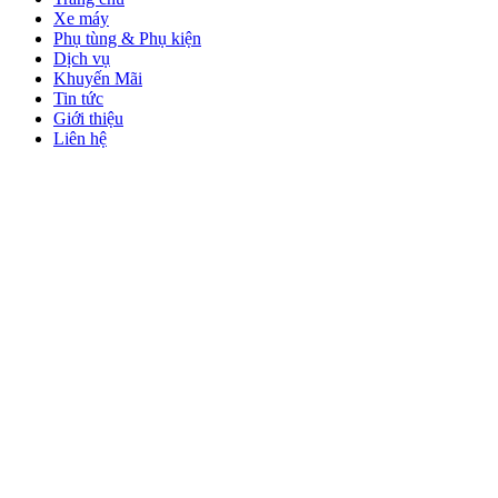
Xe máy
Phụ tùng & Phụ kiện
Dịch vụ
Khuyến Mãi
Tin tức
Giới thiệu
Liên hệ