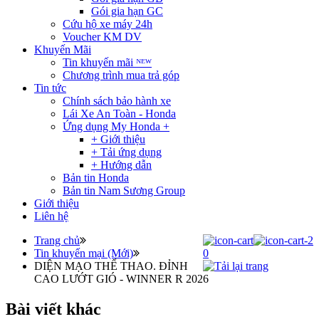
Gói gia hạn GC
Cứu hộ xe máy 24h
Voucher KM DV
Khuyến Mãi
Tin khuyến mãi ᴺᴱᵂ
Chương trình mua trả góp
Tin tức
Chính sách bảo hành xe
Lái Xe An Toàn - Honda
Ứng dụng My Honda +
+ Giới thiệu
+ Tải ứng dụng
+ Hướng dẫn
Bản tin Honda
Bản tin Nam Sương Group
Giới thiệu
Liên hệ
Trang chủ
Tin khuyến mại (Mới)
0
DIỆN MẠO THỂ THAO. ĐỈNH
CAO LƯỚT GIÓ ​- WINNER R 2026
Bài viết khác