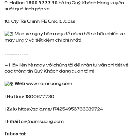
9. Hotline 𝟭𝟴𝟬𝟬 𝟱𝟳𝟳𝟳 𝟯𝟬 hỗ trợ Quý Khách Hàng xuyên
suốt quá trình góp xe.
10. Cty Tài Chính: FE Credit, Jacss
Mua xe ngay hôm nay để có cơ hội sở hữu chiếc xe
máy ưng ý và tiết kiệm chi phí nhất!
___________
➥ Hãy liên hệ ngay với chúng tôi để nhận tư vấn chi tiết về
các thông tin Quý Khách đang quan tâm!
𝗪𝗲𝗯
www.namsuong.com
| 𝗛𝗼𝘁𝗹𝗶𝗻𝗲 1800577730
| 𝗭𝗮𝗹𝗼
https://zalo.me/174254956766389724
| 𝗘𝗺𝗮𝗶𝗹 cr@namsuong.com
𝗜𝗻𝗯𝗼𝘅 tại: