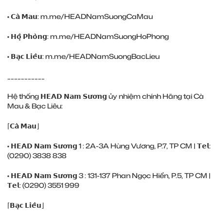
• 𝗖𝗮̀ 𝗠𝗮𝘂:
m.me/HEADNamSuongCaMau
• 𝗛𝗼̣̂ 𝗣𝗵𝗼̀𝗻𝗴:
m.me/HEADNamSuongHoPhong
• 𝗕𝗮̣𝗰 𝗟𝗶𝗲̂𝘂:
m.me/HEADNamSuongBacLieu
___________
Hệ thống 𝗛𝗘𝗔𝗗 𝗡𝗮𝗺 𝗦𝘂̛𝗼̛𝗻𝗴 ủy nhiệm chính Hãng tại Cà
Mau & Bạc Liêu:
⌈𝗖𝗮̀ 𝗠𝗮𝘂⌋
• 𝗛𝗘𝗔𝗗 𝗡𝗮𝗺 𝗦𝘂̛𝗼̛𝗻𝗴 1 : 2A-3A Hùng Vương, P.7, TP CM | 𝗧𝗲𝗹:
(0290) ‎3838 838
• 𝗛𝗘𝗔𝗗 𝗡𝗮𝗺 𝗦𝘂̛𝗼̛𝗻𝗴 3 : 131-137 Phan Ngọc Hiển, P.5, TP CM |
𝗧𝗲𝗹: (0290) ‎3551 999
⌈𝗕𝗮̣𝗰 𝗟𝗶𝗲̂𝘂⌋