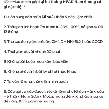
Mua xe trả góp 𝘁𝗮̣𝗶 𝗵𝗲̣̂ 𝘁𝗵𝗼̂́𝗻𝗴 𝗛𝗘𝗔𝗗 𝗡𝗮𝗺 𝗦𝘂̛𝗼̛𝗻𝗴 𝗰𝗼́
𝗴𝗶̀ đ𝗮̣̆𝗰 𝗯𝗶𝗲̣̂𝘁?
1. Luôn cung cấp mức 𝗹𝗮̃𝗶 𝘀𝘂𝗮̂́𝘁 thấp & tiết kiệm nhất
2. Thời gian linh hoạt: Trả trước từ 20% -90%, trả góp từ 06 -
12 tháng
3. Thủ tục đơn giản, chỉ cần: CMND + HK/BLX hoặc CCCD
4. Thời gian duyệt nhanh 20 phút
5. Không bắt buộc mua kèm bảo hiểm
6. Không phát sinh bất kỳ chi phí nào khác
7. Tư vấn rõ ràng, thông tin minh bạch
8. Các gói trả góp được thiết kế riêng cho Khách Hàng của
Hệ Thống Nam Sương Motor, mang đến giải pháp mua xe
dễ dàng & trả góp nhẹ nhàng