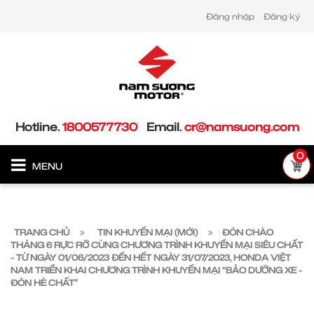
Đăng nhập
Đăng ký
Hotline.
1800577730
Email.
cr@namsuong.com
0
MENU
TRANG CHỦ
TIN KHUYẾN MẠI (MỚI)
ĐÓN CHÀO
THÁNG 6 RỰC RỠ CÙNG CHƯƠNG TRÌNH KHUYẾN MẠI SIÊU CHẤT
- TỪ NGÀY 01/06/2023 ĐẾN HẾT NGÀY 31/07/2023, HONDA VIỆT
NAM TRIỂN KHAI CHƯƠNG TRÌNH KHUYẾN MẠI “BẢO DƯỠNG XE -
ĐÓN HÈ CHẤT”