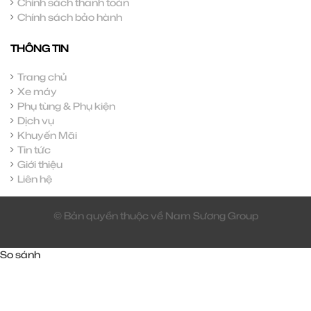
Chính sách thanh toán
Chính sách bảo hành
THÔNG TIN
Trang chủ
Xe máy
Phụ tùng & Phụ kiện
Dịch vụ
Khuyến Mãi
Tin tức
Giới thiệu
Liên hệ
© Bản quyền thuộc về Nam Sương Group
So sánh