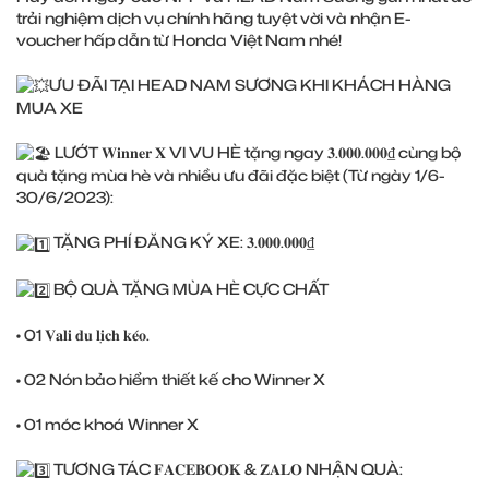
trải nghiệm dịch vụ chính hãng tuyệt vời và nhận E-
voucher hấp dẫn từ Honda Việt Nam nhé!
ƯU ĐÃI TẠI HEAD NAM SƯƠNG KHI KHÁCH HÀNG
MUA XE
LƯỚT 𝐖𝐢𝐧𝐧𝐞𝐫 𝐗 VI VU HÈ tặng ngay 𝟑.𝟎𝟎𝟎.𝟎𝟎𝟎₫ cùng bộ
quà tặng mùa hè và nhiều ưu đãi đặc biệt (Từ ngày 1/6-
30/6/2023):
TẶNG PHÍ ĐĂNG KÝ XE: 𝟑.𝟎𝟎𝟎.𝟎𝟎𝟎₫
BỘ QUÀ TẶNG MÙA HÈ CỰC CHẤT
• 01 𝐕𝐚𝐥𝐢 𝐝𝐮 𝐥𝐢̣𝐜𝐡 𝐤𝐞́𝐨.
• 02 Nón bảo hiểm thiết kế cho Winner X
• 01 móc khoá Winner X
TƯƠNG TÁC 𝐅𝐀𝐂𝐄𝐁𝐎𝐎𝐊 & 𝐙𝐀𝐋𝐎 NHẬN QUÀ: