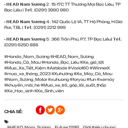
• 𝗛𝗘𝗔𝗗 𝗡𝗮𝗺 𝗦𝘂̛𝗼̛𝗻𝗴 2 : 15-17C TT Thương Mại Bạc Liêu, TP
Bạc Liêu | 𝗧𝗲𝗹.: (0291) ‎3980 980
• 𝗛𝗘𝗔𝗗 𝗡𝗮𝗺 𝗦𝘂̛𝗼̛𝗻𝗴 4 : 142 Quốc Lộ 1A, TT Hộ Phòng, H.Giá
Rai, T.BL | 𝗧𝗲𝗹.: (0291) ‎2212 999
• 𝗛𝗘𝗔𝗗 𝗡𝗮𝗺 𝗦𝘂̛𝗼̛𝗻𝗴 5 : 366 Trần Phú, P.7, TP Bạc Liêu| 𝗧𝗲𝗹.:
(0291) ‎6250 888
#Honda_Nam_Sương
#HEAD_Nam_Sương
#Honda_Cà_Mau
#Honda_Bạc_Liêu
#Xe_giá_tốt
#Mua_Xe_Tiết_Kiệm
#Airblade
#Vario160
#WinnerX
#mua_xe_tháng_2023
#Xuhướng
#Xe_Máy_Cà_Mau
#Nam_Sương_Motor
#xuhuong
#foryou
#fun
#xemáy
#khuyến_mãi_hè
#Mua_xe_trả_góp_lãi_suất_thấp
#Xe_Học_sinh
#Xe_Sinh_viên
CHIA SẺ:
#HEAD_Nam_Sương
Future 125FI
Giới thiệu chung