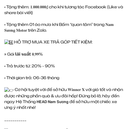
• Tặng thêm: 𝟏.𝟎𝟎𝟎.𝟎𝟎𝟎₫ cho khi tương tác Facebook (Like và
share bài viết)
• Tặng thêm 01 áo mưa khi Bấm “quan tâm” trang 𝐍𝐚𝐦
𝐒𝐮̛𝐨̛𝐧𝐠 𝐌𝐨𝐭𝐨𝐫 trên Zalo.
HỖ TRỢ MUA XE TRẢ GÓP TIẾT KIỆM:
» Gói 𝗹𝗮̃𝗶 𝘀𝘂𝗮̂́𝘁 𝟎,𝟗𝟗%
• Trả trước từ: 20% - 90%
• Thời gian trả: 06-36 tháng
Cơ hội tuyệt vời để sở hữu 𝐖𝐢𝐧𝐧𝐞𝐫 𝐗 với giá tốt và nhận
được những phần quà & ưu đãi hấp! Đừng bỏ lỡ, hãy đến
ngay Hệ Thống 𝗛𝗘𝗔𝗗 𝗡𝗮𝗺 𝗦𝘂̛𝗼̛𝗻𝗴 để sở hữu một chiếc xe
ưng ý nhất nhé!
___________