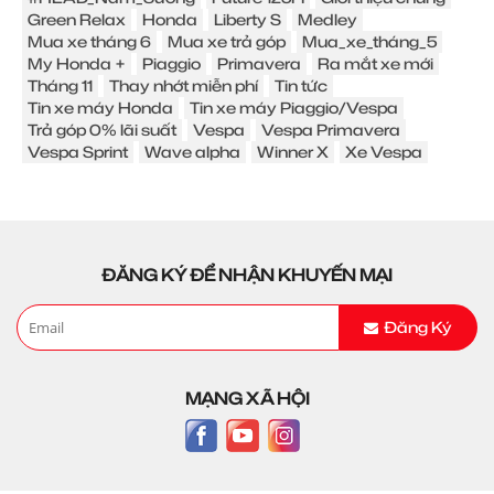
Green Relax
Honda
Liberty S
Medley
Mua xe tháng 6
Mua xe trả góp
Mua_xe_tháng_5
My Honda +
Piaggio
Primavera
Ra mắt xe mới
Tháng 11
Thay nhớt miễn phí
Tin tức
Tin xe máy Honda
Tin xe máy Piaggio/Vespa
Trả góp 0% lãi suất
Vespa
Vespa Primavera
Vespa Sprint
Wave alpha
Winner X
Xe Vespa
ĐĂNG KÝ ĐỂ NHẬN KHUYẾN MẠI
Đăng Ký
MẠNG XÃ HỘI