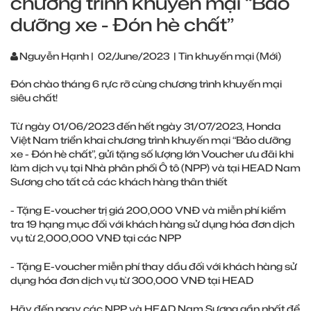
chương trình khuyến mại “Bảo
dưỡng xe - Đón hè chất”
Nguyễn Hạnh
|
02/June/2023
|
Tin khuyến mại (Mới)
Đón chào tháng 6 rực rỡ cùng chương trình khuyến mại
siêu chất!
Từ ngày 01/06/2023 đến hết ngày 31/07/2023, Honda
Việt Nam triển khai chương trình khuyến mại “Bảo dưỡng
xe - Đón hè chất”, gửi tặng số lượng lớn Voucher ưu đãi khi
làm dịch vụ tại Nhà phân phối Ô tô (NPP) và tại HEAD Nam
Sương cho tất cả các khách hàng thân thiết
- Tặng E-voucher trị giá 200,000 VNĐ và miễn phí kiểm
tra 19 hạng mục đối với khách hàng sử dụng hóa đơn dịch
vụ từ 2,000,000 VNĐ tại các NPP
- Tặng E-voucher miễn phí thay dầu đối với khách hàng sử
dụng hóa đơn dịch vụ từ 300,000 VNĐ tại HEAD
Hãy đến ngay các NPP và HEAD Nam Sương gần nhất để