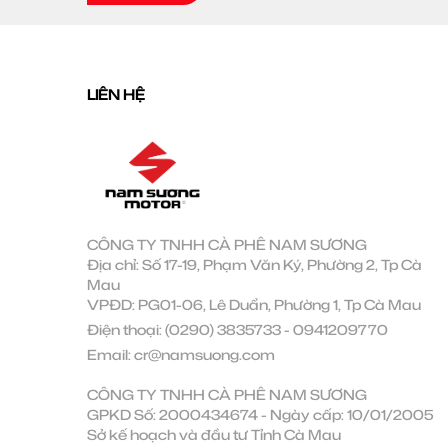
LIÊN HỆ
CÔNG TY TNHH CÀ PHÊ NAM SƯƠNG
Địa chỉ: Số 17-19, Phạm Văn Ký, Phường 2, Tp Cà
Mau
VPĐD: PG01-06, Lê Duẩn, Phường 1, Tp Cà Mau
Điện thoại:
(0290) 3835733
-
0941209770
Email:
cr@namsuong.com
CÔNG TY TNHH CÀ PHÊ NAM SƯƠNG
GPKD Số: 2000434674 - Ngày cấp: 10/01/2005
Sở kế hoạch và đầu tư Tỉnh Cà Mau