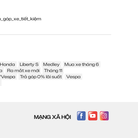
ả_góp_xe_tiết_kiệm
Honda
Liberty S
Medley
Mua xe tháng 6
a
Ra mắt xe mới
Tháng 11
o/Vespa
Trả góp 0% lãi suất
Vespa
MẠNG XÃ HỘI