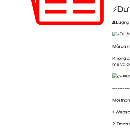
⚡️Dư
Lượng
Dư â
Mỗi cú n
Không ch
mẽ và cô
Win
----------
Mọi thôn
1. Websi
2. Danh 