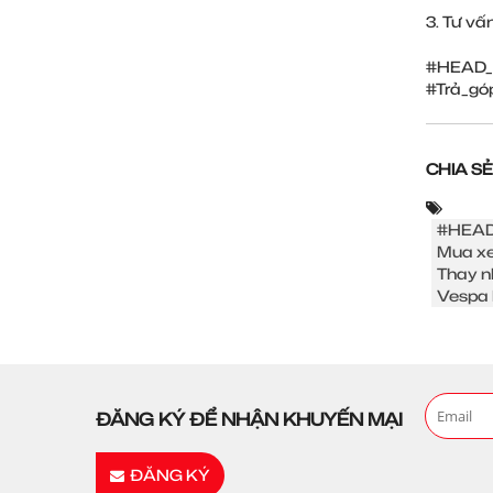
3. Tư vấ
#HEAD_
#Trả_gó
CHIA SẺ
#HEAD
Mua xe
Thay n
Vespa 
ĐĂNG KÝ ĐỂ NHẬN KHUYẾN MẠI
ĐĂNG KÝ