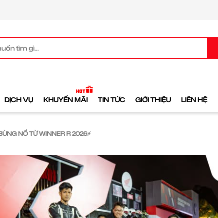
DỊCH VỤ
KHUYẾN MÃI
TIN TỨC
GIỚI THIỆU
LIÊN HỆ
BÙNG NỔ TỪ WINNER R 2026⚡️