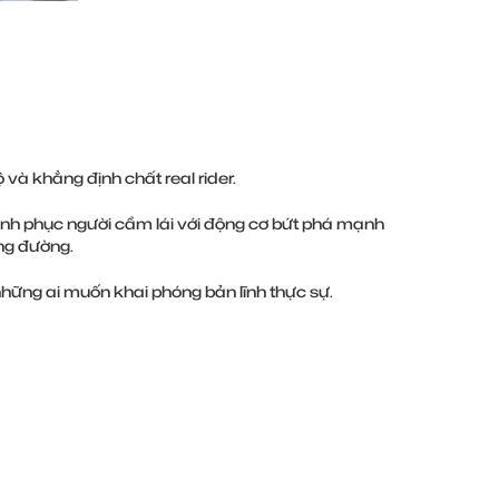
à khẳng định chất real rider.
hinh phục người cầm lái với động cơ bứt phá mạnh
ng đường.
ững ai muốn khai phóng bản lĩnh thực sự.