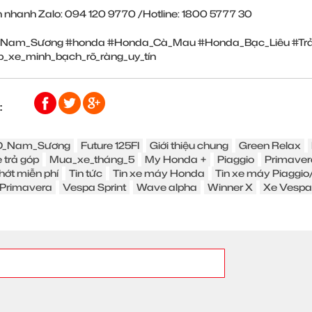
n nhanh Zalo: 094 120 9770 /Hotline: 1800 5777 30
Nam_Sương
#honda
#Honda_Cà_Mau
#Honda_Bạc_Liêu
#Tr
p_xe_minh_bạch_rõ_ràng_uy_tín
:
_Nam_Sương
Future 125FI
Giới thiệu chung
Green Relax
 trả góp
Mua_xe_tháng_5
My Honda +
Piaggio
Primaver
hớt miễn phí
Tin tức
Tin xe máy Honda
Tin xe máy Piaggi
Primavera
Vespa Sprint
Wave alpha
Winner X
Xe Vespa