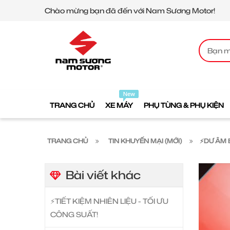
Chào mừng bạn đã đến với Nam Sương Motor!
TRANG CHỦ
XE MÁY
PHỤ TÙNG & PHỤ KIỆN
TRANG CHỦ
TIN KHUYẾN MẠI (MỚI)
⚡️DƯ ÂM 
Bài viết khác
⚡️TIẾT KIỆM NHIÊN LIỆU - TỐI ƯU
CÔNG SUẤT!