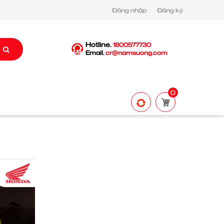
Đăng nhập
Đăng ký
Hotline.
1800577730
Email.
cr@namsuong.com
0