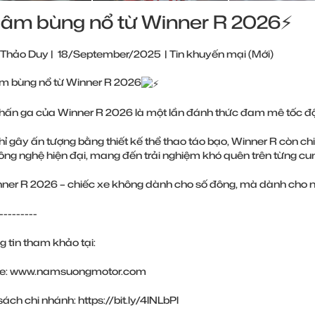
 âm bùng nổ từ Winner R 2026⚡️
 Thảo Duy
|
18/September/2025
|
Tin khuyến mại (Mới)
m bùng nổ từ Winner R 2026
hấn ga của Winner R 2026 là một lần đánh thức đam mê tốc độ v
ỉ gây ấn tượng bằng thiết kế thể thao táo bạo, Winner R còn c
ng nghệ hiện đại, mang đến trải nghiệm khó quên trên từng cu
ner R 2026 – chiếc xe không dành cho số đông, mà dành cho nh
---------
g tin tham khảo tại:
te:
www.namsuongmotor.com
sách chi nhánh:
https://bit.ly/4lNLbPl