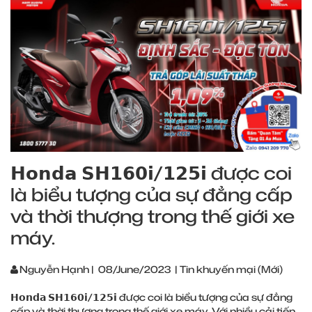
𝗛𝗼𝗻𝗱𝗮 𝗦𝗛𝟭𝟲𝟬𝗶/𝟭𝟮𝟱𝗶 được coi
là biểu tượng của sự đẳng cấp
và thời thượng trong thế giới xe
máy.
Nguyễn Hạnh
|
08/June/2023
|
Tin khuyến mại (Mới)
𝗛𝗼𝗻𝗱𝗮 𝗦𝗛𝟭𝟲𝟬𝗶/𝟭𝟮𝟱𝗶 được coi là biểu tượng của sự đẳng
cấp và thời thượng trong thế giới xe máy. Với nhiều cải tiến