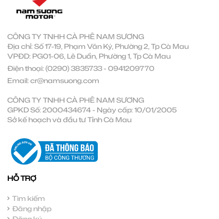
CÔNG TY TNHH CÀ PHÊ NAM SƯƠNG
Địa chỉ: Số 17-19, Phạm Văn Ký, Phường 2, Tp Cà Mau
VPĐD: PG01-06, Lê Duẩn, Phường 1, Tp Cà Mau
Điện thoại:
(0290) 3835733
-
0941209770
Email:
cr@namsuong.com
CÔNG TY TNHH CÀ PHÊ NAM SƯƠNG
GPKD Số: 2000434674 - Ngày cấp: 10/01/2005
Sở kế hoạch và đầu tư Tỉnh Cà Mau
HỖ TRỢ
Tìm kiếm
Đăng nhập
Đăng ký