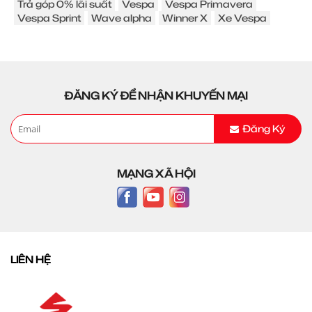
Trả góp 0% lãi suất
Vespa
Vespa Primavera
Vespa Sprint
Wave alpha
Winner X
Xe Vespa
ĐĂNG KÝ ĐỂ NHẬN KHUYẾN MẠI
Đăng Ký
MẠNG XÃ HỘI
LIÊN HỆ