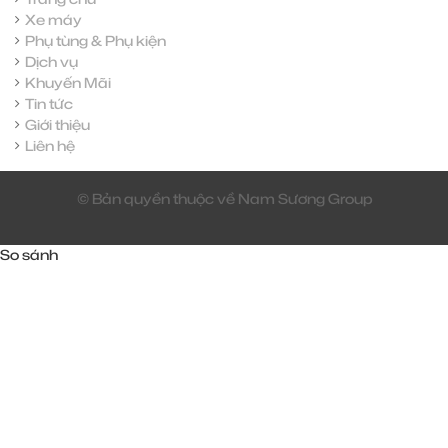
Xe máy
Phụ tùng & Phụ kiện
Dịch vụ
Khuyến Mãi
Tin tức
Giới thiệu
Liên hệ
© Bản quyền thuộc về Nam Sương Group
So sánh