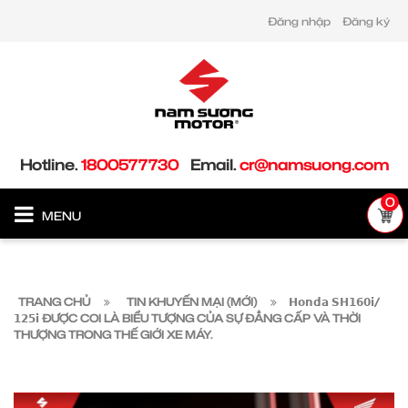
Đăng nhập
Đăng ký
Hotline.
1800577730
Email.
cr@namsuong.com
0
MENU
TRANG CHỦ
TIN KHUYẾN MẠI (MỚI)
𝗛𝗼𝗻𝗱𝗮 𝗦𝗛𝟭𝟲𝟬𝗶/
𝟭𝟮𝟱𝗶 ĐƯỢC COI LÀ BIỂU TƯỢNG CỦA SỰ ĐẲNG CẤP VÀ THỜI
THƯỢNG TRONG THẾ GIỚI XE MÁY.