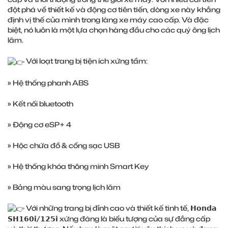
đột phá về thiết kế và động cơ tiên tiến, dòng xe này khẳng
định vị thế của mình trong làng xe máy cao cấp. Và đặc
biệt, nó luôn là một lựa chọn hàng đầu cho các quý ông lịch
lãm.
Với loạt trang bị tiện ích xứng tầm:
» Hệ thống phanh ABS
» Kết nối bluetooth
» Động cơ eSP+ 4
» Hộc chứa đồ & cổng sạc USB
» Hệ thống khóa thông minh Smart Key
» Bảng màu sang trọng lịch lãm
Với những trang bị đỉnh cao và thiết kế tinh tế, 𝗛𝗼𝗻𝗱𝗮
𝗦𝗛𝟭𝟲𝟬𝗶/𝟭𝟮𝟱𝗶 xứng đáng là biểu tượng của sự đẳng cấp