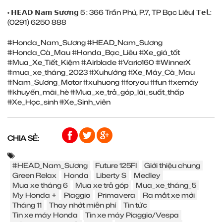
• 𝗛𝗘𝗔𝗗 𝗡𝗮𝗺 𝗦𝘂̛𝗼̛𝗻𝗴 5 : 366 Trần Phú, P.7, TP Bạc Liêu| 𝗧𝗲𝗹.:
(0291) ‎6250 888
#Honda_Nam_Sương
#HEAD_Nam_Sương
#Honda_Cà_Mau
#Honda_Bạc_Liêu
#Xe_giá_tốt
#Mua_Xe_Tiết_Kiệm
#Airblade
#Vario160
#WinnerX
#mua_xe_tháng_2023
#Xuhướng
#Xe_Máy_Cà_Mau
#Nam_Sương_Motor
#xuhuong
#foryou
#fun
#xemáy
#khuyến_mãi_hè
#Mua_xe_trả_góp_lãi_suất_thấp
#Xe_Học_sinh
#Xe_Sinh_viên
CHIA SẺ:
#HEAD_Nam_Sương
Future 125FI
Giới thiệu chung
Green Relax
Honda
Liberty S
Medley
Mua xe tháng 6
Mua xe trả góp
Mua_xe_tháng_5
My Honda +
Piaggio
Primavera
Ra mắt xe mới
Tháng 11
Thay nhớt miễn phí
Tin tức
Tin xe máy Honda
Tin xe máy Piaggio/Vespa