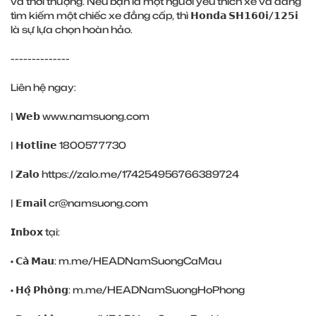
và thời thượng. Nếu bạn là một người yêu thích xe và đang
tìm kiếm một chiếc xe đẳng cấp, thì 𝗛𝗼𝗻𝗱𝗮 𝗦𝗛𝟭𝟲𝟬𝗶/𝟭𝟮𝟱𝗶
là sự lựa chọn hoàn hảo.
--------------
Liên hệ ngay:
| 𝗪𝗲𝗯
www.namsuong.com
| 𝗛𝗼𝘁𝗹𝗶𝗻𝗲 1800577730
| 𝗭𝗮𝗹𝗼
https://zalo.me/174254956766389724
| 𝗘𝗺𝗮𝗶𝗹 cr@namsuong.com
𝗜𝗻𝗯𝗼𝘅 tại:
• 𝗖𝗮̀ 𝗠𝗮𝘂:
m.me/HEADNamSuongCaMau
• 𝗛𝗼̣̂ 𝗣𝗵𝗼̀𝗻𝗴:
m.me/HEADNamSuongHoPhong