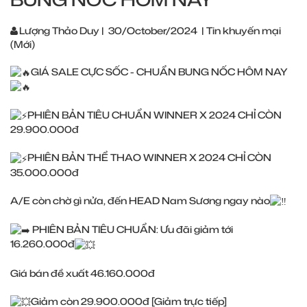
Lượng Thảo Duy
|
30/October/2024
|
Tin khuyến mại
(Mới)
GIÁ SALE CỰC SỐC - CHUẨN BUNG NỐC HÔM NAY
PHIÊN BẢN TIÊU CHUẨN WINNER X 2024 CHỈ CÒN
29.900.000đ
PHIÊN BẢN THỂ THAO WINNER X 2024 CHỈ CÒN
35.000.000đ
A/E còn chờ gì nửa, đến HEAD Nam Sương ngay nào
PHIÊN BẢN TIÊU CHUẨN: Ưu đãi giảm tới
16.260.000đ
Giá bán đề xuất 46.160.000đ
Giảm còn 29.900.000đ [Giảm trực tiếp]