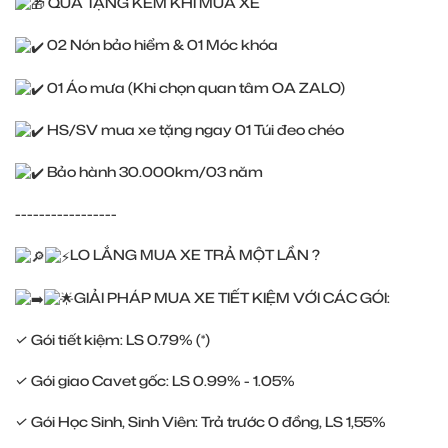
QUÀ TẶNG KÈM KHI MUA XE
02 Nón bảo hiểm & 01 Móc khóa
01 Áo mưa (Khi chọn quan tâm OA ZALO)
HS/SV mua xe tặng ngay 01 Túi đeo chéo
Bảo hành 30.000km/03 năm
-----------------
LO LẮNG MUA XE TRẢ MỘT LẦN ?
GIẢI PHÁP MUA XE TIẾT KIỆM VỚI CÁC GÓI:
✓ Gói tiết kiệm: LS 0.79% (*)
✓ Gói giao Cavet gốc: LS 0.99% - 1.05%
✓ Gói Học Sinh, Sinh Viên: Trả trước 0 đồng, LS 1,55%