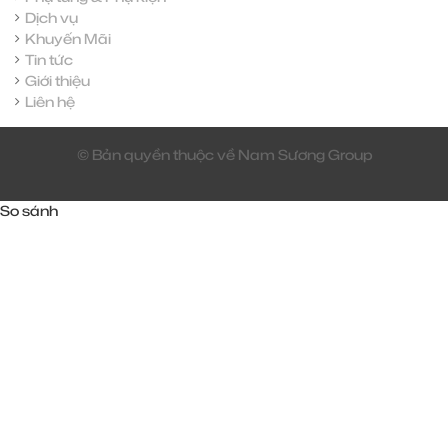
Dịch vụ
Khuyến Mãi
Tin tức
Giới thiệu
Liên hệ
© Bản quyền thuộc về Nam Sương Group
So sánh