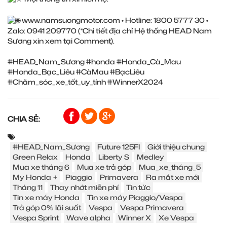
www.namsuongmotor.com
• Hotline: 1800 5777 30 •
Zalo: 0941 209770 (*Chi tiết địa chỉ Hệ thống HEAD Nam
Sương xin xem tại Comment).
#HEAD_Nam_Sương
#honda
#Honda_Cà_Mau
#Honda_Bạc_Liêu
#CàMau
#BạcLiêu
#Chăm_sóc_xe_tốt_uy_tính
#WinnerX2024
CHIA SẺ:
#HEAD_Nam_Sương
Future 125FI
Giới thiệu chung
Green Relax
Honda
Liberty S
Medley
Mua xe tháng 6
Mua xe trả góp
Mua_xe_tháng_5
My Honda +
Piaggio
Primavera
Ra mắt xe mới
Tháng 11
Thay nhớt miễn phí
Tin tức
Tin xe máy Honda
Tin xe máy Piaggio/Vespa
Trả góp 0% lãi suất
Vespa
Vespa Primavera
Vespa Sprint
Wave alpha
Winner X
Xe Vespa