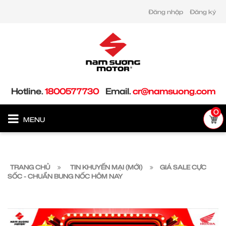
Đăng nhập
Đăng ký
Hotline.
1800577730
Email.
cr@namsuong.com
0
MENU
TRANG CHỦ
TIN KHUYẾN MẠI (MỚI)
GIÁ SALE CỰC
SỐC - CHUẨN BUNG NỐC HÔM NAY