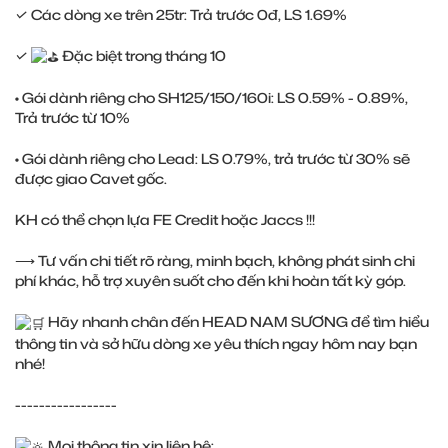
✓ Các dòng xe trên 25tr: Trả trước 0đ, LS 1.69%
✓
Đặc biệt trong tháng 10
• Gói dành riêng cho SH125/150/160i: LS 0.59% - 0.89%,
Trả trước từ 10%
• Gói dành riêng cho Lead: LS 0.79%, trả trước từ 30% sẽ
được giao Cavet gốc.
KH có thể chọn lựa FE Credit hoặc Jaccs !!!
⟶ Tư vấn chi tiết rõ ràng, minh bạch, không phát sinh chi
phí khác, hỗ trợ xuyên suốt cho đến khi hoàn tất kỳ góp.
Hãy nhanh chân đến HEAD NAM SƯƠNG để tìm hiểu
thông tin và sở hữu dòng xe yêu thích ngay hôm nay bạn
nhé!
-----------------
Mọi thông tin xin liên hệ: