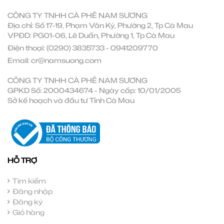
CÔNG TY TNHH CÀ PHÊ NAM SƯƠNG
Địa chỉ: Số 17-19, Phạm Văn Ký, Phường 2, Tp Cà Mau
VPĐD: PG01-06, Lê Duẩn, Phường 1, Tp Cà Mau
Điện thoại:
(0290) 3835733
-
0941209770
Email:
cr@namsuong.com
CÔNG TY TNHH CÀ PHÊ NAM SƯƠNG
GPKD Số: 2000434674 - Ngày cấp: 10/01/2005
Sở kế hoạch và đầu tư Tỉnh Cà Mau
HỖ TRỢ
Tìm kiếm
Đăng nhập
Đăng ký
Giỏ hàng