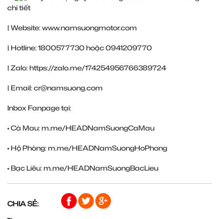
chi tiết
| Website:
www.namsuongmotor.com
| Hotline: 1800577730 hoặc 0941209770
| Zalo:
https://zalo.me/174254956766389724
| Email: cr@namsuong.com
Inbox Fanpage tại:
• Cà Mau:
m.me/HEADNamSuongCaMau
• Hộ Phòng:
m.me/HEADNamSuongHoPhong
• Bạc Liêu:
m.me/HEADNamSuongBacLieu
CHIA SẺ: