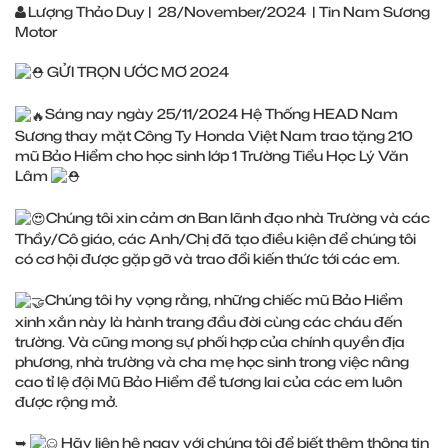
Lượng Thảo Duy
|
28/November/2024
|
Tin Nam Sương
Motor
GỬI TRỌN ƯỚC MƠ 2024
Sáng nay ngày 25/11/2024 Hệ Thống HEAD Nam
Sương thay mặt Công Ty Honda Việt Nam trao tặng 210
mũ Bảo Hiểm cho học sinh lớp 1 Trường Tiểu Học Lý Văn
Lâm
Chúng tôi xin cảm ơn Ban lãnh đạo nhà Trường và các
Thầy/Cô giáo, các Anh/Chị đã tạo điều kiện để chúng tôi
có cơ hội được gặp gỡ và trao đổi kiến thức tới các em.
Chúng tôi hy vọng rằng, những chiếc mũ Bảo Hiểm
xinh xắn này là hành trang đầu đời cùng các cháu đến
trường. Và cũng mong sự phối hợp của chính quyền địa
phương, nhà trường và cha mẹ học sinh trong việc nâng
cao tỉ lệ đội Mũ Bảo Hiểm để tương lai của các em luôn
được rộng mở.
➥
Hãy liên hệ ngay với chúng tôi để biết thêm thông tin