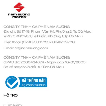
CÔNG TY TNHH CÀ PHÊ NAM SƯƠNG
Địa chỉ: Số 17-19, Phạm Văn Ký, Phường 2, Tp Cà Mau
VPĐD: PG01-06, Lê Duẩn, Phường 1, Tp Cà Mau
Điện thoại:
(0290) 3835733
-
0941209770
Email:
cr@namsuong.com
CÔNG TY TNHH CÀ PHÊ NAM SƯƠNG
GPKD Số: 2000434674 - Ngày cấp: 10/01/2005
Sở kế hoạch và đầu tư Tỉnh Cà Mau
HỖ TRỢ
Tìm kiếm