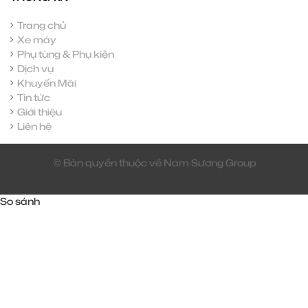
Trang chủ
Xe máy
Phụ tùng & Phụ kiện
Dịch vụ
Khuyến Mãi
Tin tức
Giới thiệu
Liên hệ
© Bản quyền thuộc về Nam Sương Group
So sánh