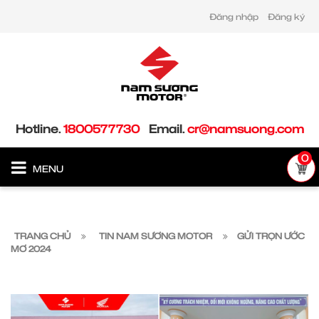
Đăng nhập
Đăng ký
Hotline.
1800577730
Email.
cr@namsuong.com
0
MENU
TRANG CHỦ
TIN NAM SƯƠNG MOTOR
GỬI TRỌN ƯỚC
MƠ 2024