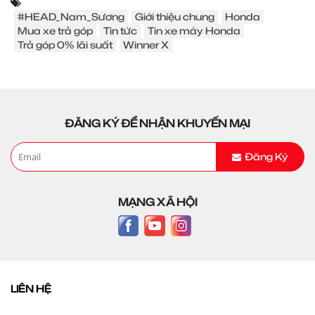
#HEAD_Nam_Sương
Giới thiệu chung
Honda
Mua xe trả góp
Tin tức
Tin xe máy Honda
Trả góp 0% lãi suất
Winner X
ĐĂNG KÝ ĐỂ NHẬN KHUYẾN MẠI
Đăng Ký
MẠNG XÃ HỘI
LIÊN HỆ