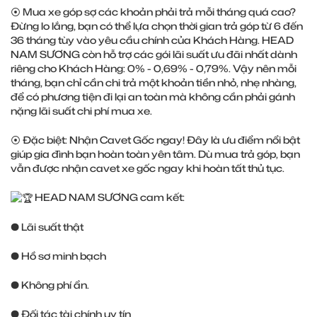
⦿ Mua xe góp sợ các khoản phải trả mỗi tháng quá cao?
Đừng lo lắng, bạn có thể lựa chọn thời gian trả góp từ 6 đến
36 tháng tùy vào yêu cầu chính của Khách Hàng. HEAD
NAM SƯƠNG còn hỗ trợ các gói lãi suất ưu đãi nhất dành
riêng cho Khách Hàng: 0% - 0,69% - 0,79%. Vậy nên mỗi
tháng, bạn chỉ cần chi trả một khoản tiền nhỏ, nhẹ nhàng,
để có phương tiện đi lại an toàn mà không cần phải gánh
nặng lãi suất chi phí mua xe.
⦿ Đặc biệt: Nhận Cavet Gốc ngay! Đây là ưu điểm nổi bật
giúp gia đình bạn hoàn toàn yên tâm. Dù mua trả góp, bạn
vẫn được nhận cavet xe gốc ngay khi hoàn tất thủ tục.
HEAD NAM SƯƠNG cam kết:
● Lãi suất thật
● Hồ sơ minh bạch
● Không phí ẩn.
● Đối tác tài chính uy tín