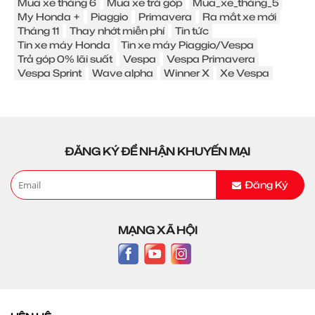
Mua xe tháng 6
Mua xe trả góp
Mua_xe_tháng_5
My Honda +
Piaggio
Primavera
Ra mắt xe mới
Tháng 11
Thay nhớt miễn phí
Tin tức
Tin xe máy Honda
Tin xe máy Piaggio/Vespa
Trả góp 0% lãi suất
Vespa
Vespa Primavera
Vespa Sprint
Wave alpha
Winner X
Xe Vespa
ĐĂNG KÝ ĐỂ NHẬN KHUYẾN MẠI
Đăng Ký
MẠNG XÃ HỘI