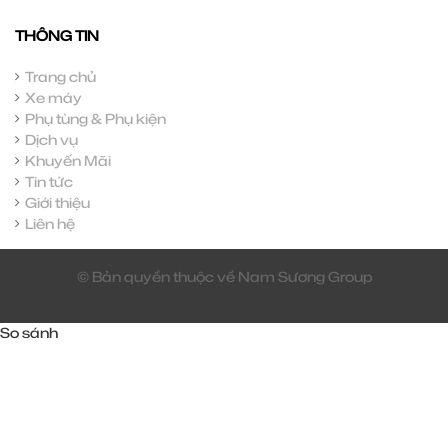
THÔNG TIN
Trang chủ
Xe máy
Phụ tùng & Phụ kiện
Dịch vụ
Khuyến Mãi
Tin tức
Giới thiệu
Liên hệ
© Bản quyền thuộc về Nam Sương Group
So sánh