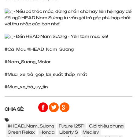
Nếu có thắc mắc, đừng chần chờ hãy liên hệ ngay để
đội ngũ HEAD Nam Sương tư vấn gói trả góp phù hợp nhất
với thu nhập của bạn nhé!
Đến HEAD Nam Sương - Yên tâm mua xe!
#Cà_Mau
#HEAD_Nam_Sương
#Nam_Sương_Motor
#Mua_xe_trả_góp_lãi_suất_thấp_nhất
#Mua_xe_trả_uy_tín
CHIA SẺ:
#HEAD_Nam_Sương
Future 125FI
Giới thiệu chung
Green Relax
Honda
Liberty S
Medley