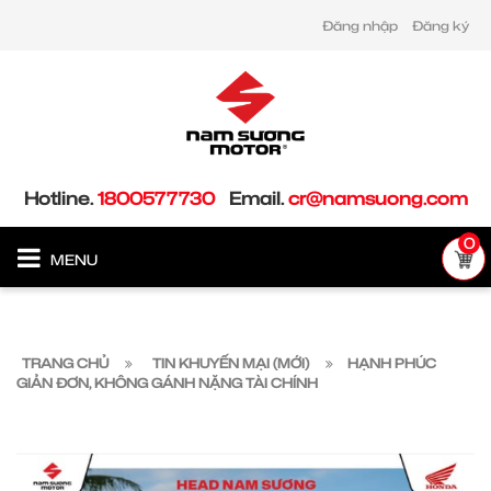
Đăng nhập
Đăng ký
Hotline.
1800577730
Email.
cr@namsuong.com
0
MENU
TRANG CHỦ
TIN KHUYẾN MẠI (MỚI)
HẠNH PHÚC
GIẢN ĐƠN, KHÔNG GÁNH NẶNG TÀI CHÍNH