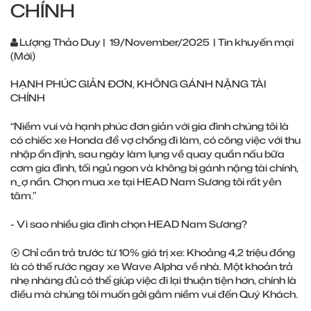
CHÍNH
Lượng Thảo Duy
|
19/November/2025
|
Tin khuyến mại
(Mới)
HẠNH PHÚC GIẢN ĐƠN, KHÔNG GÁNH NẶNG TÀI
CHÍNH
“Niềm vui và hạnh phúc đơn giản với gia đình chúng tôi là
có chiếc xe Honda để vợ chồng đi làm, có công việc với thu
nhập ổn định, sau ngày làm lụng về quay quần nấu bữa
cơm gia đình, tối ngủ ngon và không bị gánh nặng tài chính,
n_ợ nần. Chọn mua xe tại HEAD Nam Sương tôi rất yên
tâm.”
- Vì sao nhiều gia đình chọn HEAD Nam Sương?
⦿ Chỉ cần trả trước từ 10% giá trị xe: Khoảng 4,2 triệu đồng
là có thể rước ngay xe Wave Alpha về nhà. Một khoản trả
nhẹ nhàng đủ có thể giúp việc đi lại thuận tiện hơn, chính là
điều mà chúng tôi muốn gởi gắm niềm vui đến Quý Khách.