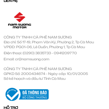
LIÊN HỆ
CÔNG TY TNHH CÀ PHÊ NAM SƯƠNG
Địa chỉ: Số 17-19, Phạm Văn Ký, Phường 2, Tp Cà Mau
VPĐD: PG01-06, Lê Duẩn, Phường 1, Tp Cà Mau
Điện thoại:
(0290) 3835733
-
0941209770
Email:
cr@namsuong.com
CÔNG TY TNHH CÀ PHÊ NAM SƯƠNG
GPKD Số: 2000434674 - Ngày cấp: 10/01/2005
Sở kế hoạch và đầu tư Tỉnh Cà Mau
HỖ TRỢ