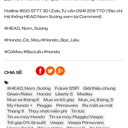
Hotline 1800 5777 30 l Zalo_Tư vấn 0941 209 770 (*Địa chỉ
Hệ thống HEAD Nam Sương xem tại Comment)
#HEAD_Nam_Sương
#Honda_Cà_Mau
#Honda_Bạc_Liêu
#CàMau
#BạcLiêu
#honda
CHIA SẺ:
#HEAD_Nam_Sương
Future 125FI
Giới thiệu chung
Green Relax
Honda
Liberty S
Medley
Mua xe tháng 6
Mua xe trả góp
Mua_xe_tháng_5
My Honda +
Piaggio
Primavera
Ra mắt xe mới
Tháng 11
Thay nhớt miễn phí
Tin tức
Tin xe máy Honda
Tin xe máy Piaggio/Vespa
Trả góp 0% lãi suất
Vespa
Vespa Primavera