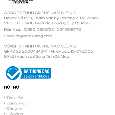
CÔNG TY TNHH CÀ PHÊ NAM SƯƠNG
Địa chỉ: Số 17-19, Phạm Văn Ký, Phường 2, Tp Cà Mau
VPĐD: PG01-06, Lê Duẩn, Phường 1, Tp Cà Mau
Điện thoại:
(0290) 3835733
-
0941209770
Email:
cr@namsuong.com
CÔNG TY TNHH CÀ PHÊ NAM SƯƠNG
GPKD Số: 2000434674 - Ngày cấp: 10/01/2005
Sở kế hoạch và đầu tư Tỉnh Cà Mau
HỖ TRỢ
Tìm kiếm
Đăng nhập
Đăng ký
Giỏ hàng