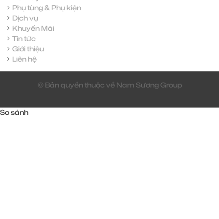
Phụ tùng & Phụ kiện
Dịch vụ
Khuyến Mãi
Tin tức
Giới thiệu
Liên hệ
© Bản quyền thuộc về Nam Sương Group
So sánh