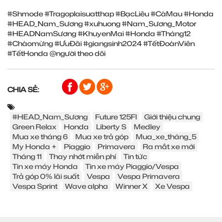
#Shmode
#Tragoplaisuatthap
#BạcLiêu
#CàMau
#Honda
#HEAD_Nam_Sương
#xuhuong
#Nam_Sương_Motor
#HEADNamSương
#KhuyenMai
#Honda
#Tháng12
#Chàomừng
#ƯuĐãi
#giangsinh2024
#TếtĐoànViên
#TếtHonda
@người theo dõi
CHIA SẺ:
#HEAD_Nam_Sương
Future 125FI
Giới thiệu chung
Green Relax
Honda
Liberty S
Medley
Mua xe tháng 6
Mua xe trả góp
Mua_xe_tháng_5
My Honda +
Piaggio
Primavera
Ra mắt xe mới
Tháng 11
Thay nhớt miễn phí
Tin tức
Tin xe máy Honda
Tin xe máy Piaggio/Vespa
Trả góp 0% lãi suất
Vespa
Vespa Primavera
Vespa Sprint
Wave alpha
Winner X
Xe Vespa