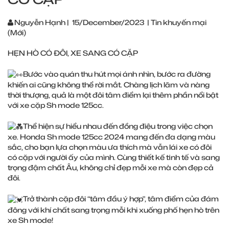
Nguyễn Hạnh
|
15/December/2023
|
Tin khuyến mại
(Mới)
HẸN HÒ CÓ ĐÔI, XE SANG CÓ CẶP
Bước vào quán thu hút mọi ánh nhìn, bước ra đường
khiến ai cũng không thể rời mắt. Chàng lịch lãm và nàng
thời thượng, quả là một đôi tâm điểm lại thêm phần nổi bật
với xe cặp Sh mode 125cc.
Thể hiện sự hiểu nhau đến đồng điệu trong việc chọn
xe. Honda Sh mode 125cc 2024 mang đến đa dạng màu
sắc, cho bạn lựa chọn màu ưa thích mà vẫn lái xe có đôi
có cặp với người ấy của mình. Cùng thiết kế tinh tế và sang
trọng đậm chất Âu, không chỉ đẹp mỗi xe mà còn đẹp cả
đôi.
Trở thành cặp đôi “tâm đầu ý hợp", tâm điểm của đám
đông với khí chất sang trọng mỗi khi xuống phố hẹn hò trên
xe Sh mode!