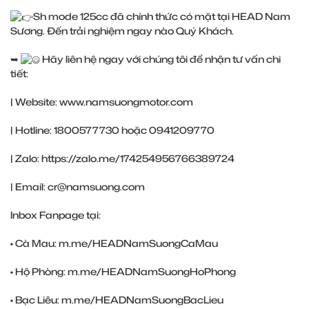
Sh mode 125cc đã chính thức có mặt tại HEAD Nam
Sương. Đến trải nghiệm ngay nào Quý Khách.
➥
Hãy liên hệ ngay với chúng tôi để nhận tư vấn chi
tiết:
| Website:
www.namsuongmotor.com
| Hotline: 1800577730 hoặc 0941209770
| Zalo:
https://zalo.me/174254956766389724
| Email: cr@namsuong.com
Inbox Fanpage tại:
• Cà Mau:
m.me/HEADNamSuongCaMau
• Hộ Phòng:
m.me/HEADNamSuongHoPhong
• Bạc Liêu:
m.me/HEADNamSuongBacLieu