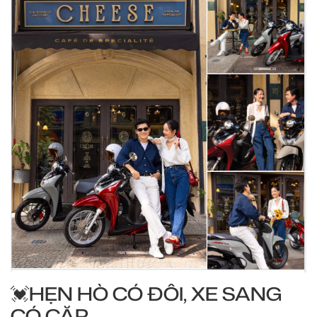
💓HẸN HÒ CÓ ĐÔI, XE SANG
CÓ CẶP