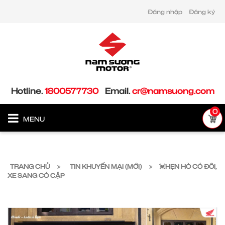
Đăng nhập
Đăng ký
Hotline.
1800577730
Email.
cr@namsuong.com
0
MENU
TRANG CHỦ
TIN KHUYẾN MẠI (MỚI)
💓HẸN HÒ CÓ ĐÔI,
XE SANG CÓ CẶP