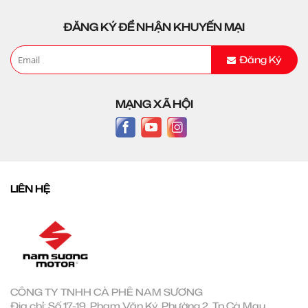
ĐĂNG KÝ ĐỂ NHẬN KHUYẾN MẠI
Đăng Ký
MẠNG XÃ HỘI
LIÊN HỆ
CÔNG TY TNHH CÀ PHÊ NAM SƯƠNG
Địa chỉ: Số 17-19, Phạm Văn Ký, Phường 2, Tp Cà Mau