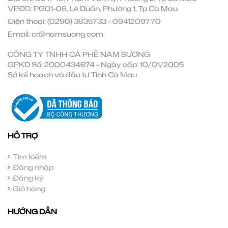
VPĐD: PG01-06, Lê Duẩn, Phường 1, Tp Cà Mau
Điện thoại:
(0290) 3835733
-
0941209770
Email:
cr@namsuong.com
CÔNG TY TNHH CÀ PHÊ NAM SƯƠNG
GPKD Số: 2000434674 - Ngày cấp: 10/01/2005
Sở kế hoạch và đầu tư Tỉnh Cà Mau
HỖ TRỢ
Tìm kiếm
Đăng nhập
Đăng ký
Giỏ hàng
HƯỚNG DẪN