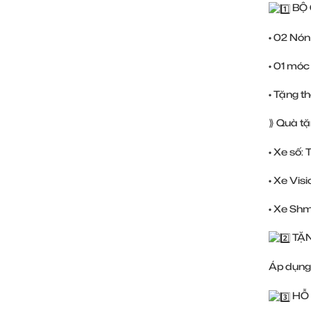
BỘ 
• 02 Nó
• 01 móc
• Tặng thê
⟫ Quà t
• Xe số:
• Xe Vis
• Xe Shm
TẶN
Áp dụng 
HỖ 