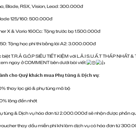
ha, Blade, RSX, Vision, Lead: 300.000đ
Blade 125/160: 500.000đ
ner X & Vario 160Cc: Tặng trước bạ 1.500.000đ
50: Tặng học phí thi bằng lái A2: 3.000.000đ
biệt T.R.Ả G.Ó.P SIÊU TIẾT KIỆM với L.Ã.I S.U.Ấ.T THẤP NHẤT 
xem ngay ở COMMENT bên dưới bài viết
̀𝗻𝗵 𝗰𝗵𝗼 𝗤𝘂𝘆́ 𝗸𝗵𝗮́𝗰𝗵 𝗺𝘂𝗮 𝗣𝗵𝘂̣ 𝘁𝘂̀𝗻𝗴 & 𝗗𝗶̣𝗰𝗵 𝘃𝘂̣:
0% thay lọc gió & phụ tùng mã bộ
0% lông đền nhớt
hụ tùng & Dịch vụ hóa đơn từ 2.000.000đ sẽ nhận được phần q
voucher thay dầu miễn phí khi làm dịch vụ có hóa đơn từ 300.0