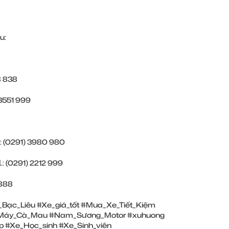
u:
38 838
) ‎3551 999
𝗹.: (0291) ‎3980 980
𝗹.: (0291) ‎2212 999
0 888
Bạc_Liêu
#Xe_giá_tốt
#Mua_Xe_Tiết_Kiệm
Máy_Cà_Mau
#Nam_Sương_Motor
#xuhuong
p
#Xe_Học_sinh
#Xe_Sinh_viên