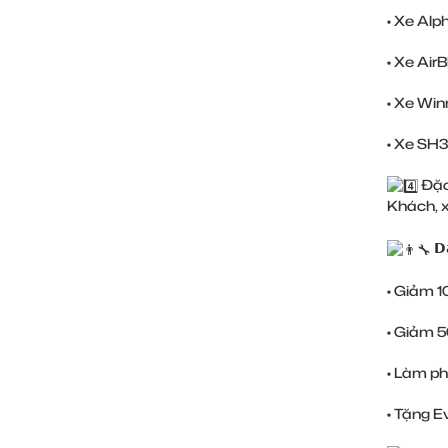
• Xe Alp
• Xe Air
• Xe Win
• Xe SH3
Đặc 
Khách, 
𝗗
• Giảm 1
• Giảm 5
• Làm p
• Tặng E