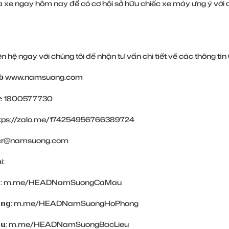
xe ngay hôm nay để có cơ hội sở hữu chiếc xe máy ưng ý với ch
ên hệ ngay với chúng tôi để nhận tư vấn chi tiết về các thông 
𝗯
www.namsuong.com
𝗶𝗻𝗲 1800577730
tps://zalo.me/174254956766389724
𝗶𝗹 cr@namsuong.com
i:
:
m.me/HEADNamSuongCaMau
̀𝗻𝗴:
m.me/HEADNamSuongHoPhong
̂𝘂:
m.me/HEADNamSuongBacLieu