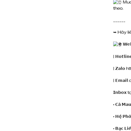
Mua 
theo.
______
➥ Hãy li
𝗪𝗲
| 𝗛𝗼𝘁𝗹
| 𝗭𝗮𝗹𝗼
ht
| 𝗘𝗺𝗮
𝗜𝗻𝗯𝗼𝘅 tạ
• 𝗖𝗮̀ 𝗠𝗮
• 𝗛𝗼̣̂ 𝗣𝗵
• 𝗕𝗮̣𝗰 𝗟𝗶