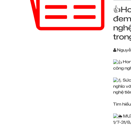
👍Ho
đem 
nghệ
tron
Nguyễ
Hond
công ngh
Sức 
nghĩa vớ
nghệ tiên
Tìm hiểu
MƯA
1/7-31/