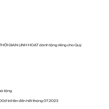
& THỜI GIAN LINH HOẠT dành tặng riêng cho Quý
uà tặng
00đ trở lên đến hết tháng 07.2023