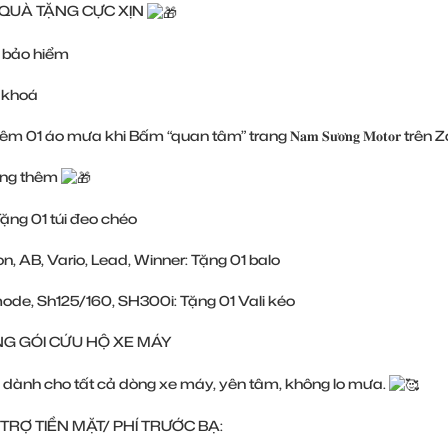
QUÀ TẶNG CỰC XỊN
n bảo hiểm
 khoá
m 01 áo mưa khi Bấm “quan tâm” trang 𝐍𝐚𝐦 𝐒𝐮̛𝐨̛𝐧𝐠 𝐌𝐨𝐭𝐨𝐫 trên Z
ặng thêm
 Tặng 01 túi đeo chéo
ion, AB, Vario, Lead, Winner: Tặng 01 balo
ode, Sh125/160, SH300i: Tặng 01 Vali kéo
G GÓI CỨU HỘ XE MÁY
dành cho tất cả dòng xe máy, yên tâm, không lo mưa. ​
TRỢ TIỀN MẶT/ PHÍ TRƯỚC BẠ: