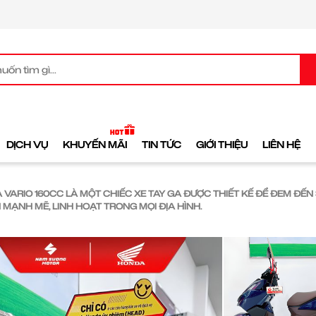
DỊCH VỤ
KHUYẾN MÃI
TIN TỨC
GIỚI THIỆU
LIÊN HỆ
 VARIO 160CC LÀ MỘT CHIẾC XE TAY GA ĐƯỢC THIẾT KẾ ĐỂ ĐEM ĐẾN
 MẠNH MẼ, LINH HOẠT TRONG MỌI ĐỊA HÌNH.