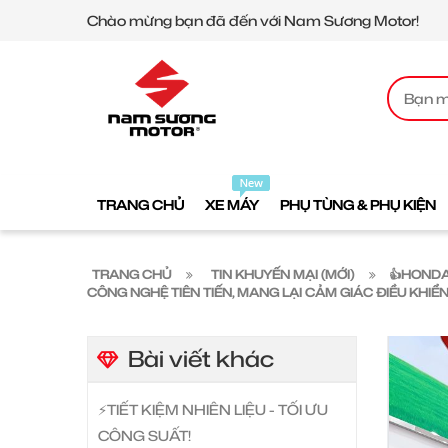
Chào mừng bạn đã đến với Nam Sương Motor!
TRANG CHỦ
XE MÁY
PHỤ TÙNG & PHỤ KIỆN
TRANG CHỦ
TIN KHUYẾN MẠI (MỚI)
👍HONDA
CÔNG NGHỆ TIÊN TIẾN, MANG LẠI CẢM GIÁC ĐIỀU KHIỂN
Bài viết khác
⚡️TIẾT KIỆM NHIÊN LIỆU - TỐI ƯU
CÔNG SUẤT!