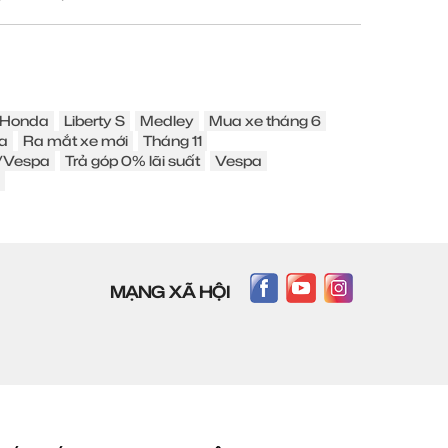
Honda
Liberty S
Medley
Mua xe tháng 6
a
Ra mắt xe mới
Tháng 11
o/Vespa
Trả góp 0% lãi suất
Vespa
MẠNG XÃ HỘI