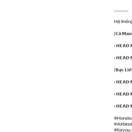
_______
Hệ thống 
⌈𝗖𝗮̀ 𝗠𝗮𝘂
• 𝗛𝗘𝗔𝗗
• 𝗛𝗘𝗔𝗗
⌈𝗕𝗮̣𝗰 𝗟𝗶𝗲
• 𝗛𝗘𝗔𝗗
• 𝗛𝗘𝗔𝗗
• 𝗛𝗘𝗔𝗗
#Honda
#Airbla
#foryou