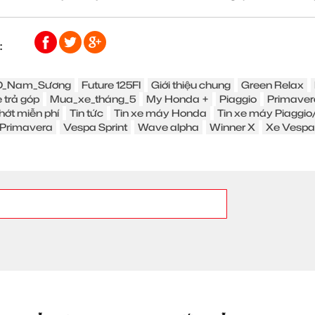
:
_Nam_Sương
Future 125FI
Giới thiệu chung
Green Relax
 trả góp
Mua_xe_tháng_5
My Honda +
Piaggio
Primaver
hớt miễn phí
Tin tức
Tin xe máy Honda
Tin xe máy Piaggi
Primavera
Vespa Sprint
Wave alpha
Winner X
Xe Vespa