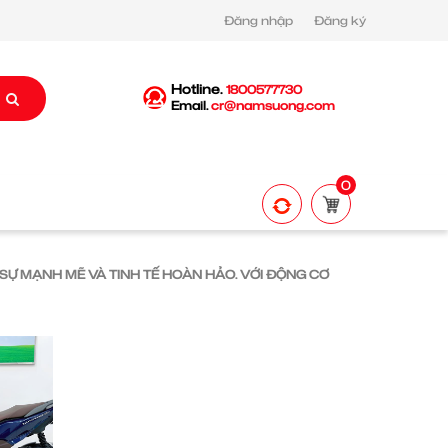
Đăng nhập
Đăng ký
Hotline.
1800577730
Email.
cr@namsuong.com
0
 SỰ MẠNH MẼ VÀ TINH TẾ HOÀN HẢO. VỚI ĐỘNG CƠ