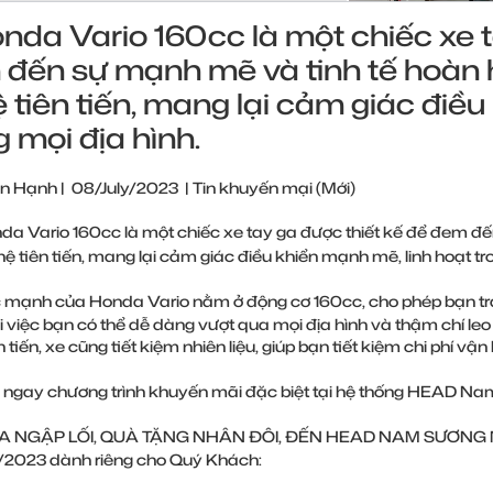
nda Vario 160cc là một chiếc xe t
đến sự mạnh mẽ và tinh tế hoàn 
 tiên tiến, mang lại cảm giác điều
g mọi địa hình.
n Hạnh
|
08/July/2023
|
Tin khuyến mại (Mới)
a Vario 160cc là một chiếc xe tay ga được thiết kế để đem đế
ệ tiên tiến, mang lại cảm giác điều khiển mạnh mẽ, linh hoạt tro
mạnh của Honda Vario nằm ở động cơ 160cc, cho phép bạn trải
i việc bạn có thể dễ dàng vượt qua mọi địa hình và thậm chí l
 tiến, xe cũng tiết kiệm nhiên liệu, giúp bạn tiết kiệm chi phí vận
 ngay chương trình khuyến mãi đặc biệt tại hệ thống HEAD Na
 NGẬP LỐI, QUÀ TẶNG NHÂN ĐÔI, ĐẾN HEAD NAM SƯƠNG MUA 
8/2023 dành riêng cho Quý Khách: