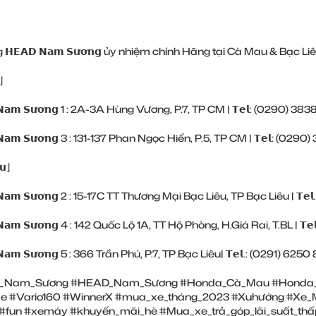
𝗛𝗘𝗔𝗗 𝗡𝗮𝗺 𝗦𝘂̛𝗼̛𝗻𝗴 ủy nhiệm chính Hãng tại Cà Mau & Bạc Liê
⌋
 𝗡𝗮𝗺 𝗦𝘂̛𝗼̛𝗻𝗴 1 : 2A-3A Hùng Vương, P.7, TP CM | 𝗧𝗲𝗹: (0290) ‎38
 𝗡𝗮𝗺 𝗦𝘂̛𝗼̛𝗻𝗴 3 : 131-137 Phan Ngọc Hiển, P.5, TP CM | 𝗧𝗲𝗹: (0290
̂𝘂⌋
 𝗡𝗮𝗺 𝗦𝘂̛𝗼̛𝗻𝗴 2 : 15-17C TT Thương Mại Bạc Liêu, TP Bạc Liêu | 𝗧𝗲
 𝗡𝗮𝗺 𝗦𝘂̛𝗼̛𝗻𝗴 4 : 142 Quốc Lộ 1A, TT Hộ Phòng, H.Giá Rai, T.BL | 𝗧𝗲
 𝗡𝗮𝗺 𝗦𝘂̛𝗼̛𝗻𝗴 5 : 366 Trần Phú, P.7, TP Bạc Liêu| 𝗧𝗲𝗹.: (0291) ‎625
_Nam_Sương
#HEAD_Nam_Sương
#Honda_Cà_Mau
#Honda_
de
#Vario160
#WinnerX
#mua_xe_tháng_2023
#Xuhướng
#Xe_
#fun
#xemáy
#khuyến_mãi_hè
#Mua_xe_trả_góp_lãi_suất_thấ