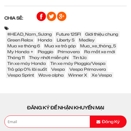
CHIA SẺ:
#HEAD_Nam_Sương
Future 125FI
Giới thiệu chung
Green Relax
Honda
Liberty S
Medley
Mua xe tháng 6
Mua xe trả góp
Mua_xe_tháng_5
My Honda +
Piaggio
Primavera
Ra mắt xe mới
Tháng 11
Thay nhớt miễn phí
Tin tức
Tin xe máy Honda
Tin xe máy Piaggio/Vespa
Trả góp 0% lãi suất
Vespa
Vespa Primavera
Vespa Sprint
Wave alpha
Winner X
Xe Vespa
ĐĂNG KÝ ĐỂ NHẬN KHUYẾN MẠI
Đăng Ký