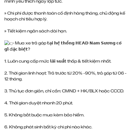
mình yêu thích ngay lập tức.
» Chi phí được thanh toán cố định hàng tháng, chủ động kế
hoạch chi tiêu hợp lý.
» Tiết kiệm ngân sách dài hạn.
Mua xe trả góp 𝘁𝗮̣𝗶 𝗵𝗲̣̂ 𝘁𝗵𝗼̂́𝗻𝗴 𝗛𝗘𝗔𝗗 𝗡𝗮𝗺 𝗦𝘂̛𝗼̛𝗻𝗴 𝗰𝗼́
𝗴𝗶̀ đ𝗮̣̆𝗰 𝗯𝗶𝗲̣̂𝘁?
1. Luôn cung cấp mức 𝗹𝗮̃𝗶 𝘀𝘂𝗮̂́𝘁 thấp & tiết kiệm nhất.
2. Thời gian linh hoạt: Trả trước từ 20% -90%, trả góp từ 06 -
12 tháng.
3. Thủ tục đơn giản, chỉ cần: CMND + HK/BLX hoặc CCCD.
4. Thời gian duyệt nhanh 20 phút.
5. Không bắt buộc mua kèm bảo hiểm.
6. Không phát sinh bất kỳ chi phí nào khác.