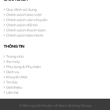
Quy định sử dụng
Chính sách bảo mật
Chính sách vận chuyển
Chính sách đổi trả
Chính sách thanh toán
Chính sách bảo hành
THÔNG TIN
Trang chủ
Xe máy
Phụ tùng & Phụ kiện
Dịch vụ
Khuyến Mãi
Tin tức
Giới thiệu
Liên hệ
© Bản quyền thuộc về Nam Sương Group