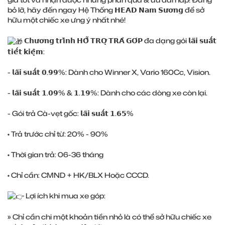
bỏ lỡ, hãy đến ngay Hệ Thống 𝗛𝗘𝗔𝗗 𝗡𝗮𝗺 𝗦𝘂̛𝗼̛𝗻𝗴 để sở
hữu một chiếc xe ưng ý nhất nhé!
𝗖𝗵𝘂̛𝗼̛𝗻𝗴 𝘁𝗿𝗶̀𝗻𝗵 𝗛𝗢̂̃ 𝗧𝗥𝗢̛̣ 𝗧𝗥𝗔̉ 𝗚𝗢́𝗣 đa dạng gói 𝗹𝗮̃𝗶 𝘀𝘂𝗮̂́𝘁
𝘁𝗶𝗲̂́𝘁 𝗸𝗶𝗲̣̂𝗺:
- 𝗹𝗮̃𝗶 𝘀𝘂𝗮̂́𝘁 𝟬.𝟵𝟵%: Dành cho Winner X, Vario 160Cc, Vision.
- 𝗹𝗮̃𝗶 𝘀𝘂𝗮̂́𝘁 𝟭.𝟬𝟵% & 𝟭.𝟭𝟵%: Dành cho các dòng xe còn lại.
- Gói trả Cà-vẹt gốc: 𝗹𝗮̃𝗶 𝘀𝘂𝗮̂́𝘁 𝟭.𝟲𝟱%
• Trả trước chỉ từ: 20% - 90%
• Thời gian trả: 06-36 tháng
• Chỉ cần: CMND + HK/BLX Hoặc CCCD.
Lợi ích khi mua xe góp:
» Chỉ cần chi một khoản tiền nhỏ là có thể sở hữu chiếc xe