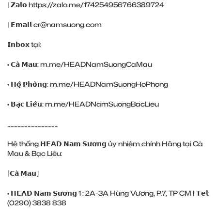
| 𝗭𝗮𝗹𝗼
https://zalo.me/174254956766389724
| 𝗘𝗺𝗮𝗶𝗹 cr@namsuong.com
𝗜𝗻𝗯𝗼𝘅 tại:
• 𝗖𝗮̀ 𝗠𝗮𝘂:
m.me/HEADNamSuongCaMau
• 𝗛𝗼̣̂ 𝗣𝗵𝗼̀𝗻𝗴:
m.me/HEADNamSuongHoPhong
• 𝗕𝗮̣𝗰 𝗟𝗶𝗲̂𝘂:
m.me/HEADNamSuongBacLieu
_______________
Hệ thống 𝗛𝗘𝗔𝗗 𝗡𝗮𝗺 𝗦𝘂̛𝗼̛𝗻𝗴 ủy nhiệm chính Hãng tại Cà
Mau & Bạc Liêu:
⌈𝗖𝗮̀ 𝗠𝗮𝘂⌋
• 𝗛𝗘𝗔𝗗 𝗡𝗮𝗺 𝗦𝘂̛𝗼̛𝗻𝗴 1 : 2A-3A Hùng Vương, P.7, TP CM | 𝗧𝗲𝗹:
(0290) ‎3838 838