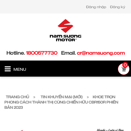
Đăng nhập
Đăng ký
Hotline.
1800577730
Email.
cr@namsuong.com
0
MENU
TRANG CHỦ
TIN KHUYẾN MẠI (MỚI)
KHOE TRỌN
PHONG CÁCH THÀNH THỊ CÙNG CHIẾN HỮU CBR150R PHIÊN
BẢN 2023