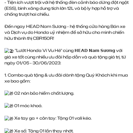
- Tiện ích vượt trội với hệ thống đèn cảnh báo dừng đột ngột
(ESS), bình xăng dung tích lớn 12L và bộ ly hợp hỗ trợ và
chống trượt hai chiều.
Đến ngay HEAD Nam Sương - hệ thống cửa hàng Bán xe
và Dịch vụ do Honda uỷ nhiệm để sở hữu cho mình chiến
hữu thành thị CBR150R!
"Lướt Honda Vi Vu Hè" cùng 𝗛𝗘𝗔𝗗 𝗡𝗮𝗺 𝗦𝘂̛𝗼̛𝗻𝗴 với
giá xe tốt cùng nhiều ưu đãi hấp dẫn và quà tặng giá trị, từ
ngày 01/05 - 30/06/2023:
1. Combo quà tặng & ưu đãi dành tặng Quý Khách khi mua
xe bao gồm:
02 nón bảo hiểm chất lượng.
01 móc khoá.
Xe tay ga + côn tay: Tặng 01 vali kéo.
Xe số: Tặng 01 lần thay nhớt.