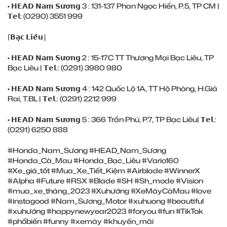
• 𝗛𝗘𝗔𝗗 𝗡𝗮𝗺 𝗦𝘂̛𝗼̛𝗻𝗴 3 : 131-137 Phan Ngọc Hiển, P.5, TP CM |
𝗧𝗲𝗹: (0290) ‎3551 999
⌈𝗕𝗮̣𝗰 𝗟𝗶𝗲̂𝘂⌋
• 𝗛𝗘𝗔𝗗 𝗡𝗮𝗺 𝗦𝘂̛𝗼̛𝗻𝗴 2 : 15-17C TT Thương Mại Bạc Liêu, TP
Bạc Liêu | 𝗧𝗲𝗹.: (0291) ‎3980 980
• 𝗛𝗘𝗔𝗗 𝗡𝗮𝗺 𝗦𝘂̛𝗼̛𝗻𝗴 4 : 142 Quốc Lộ 1A, TT Hộ Phòng, H.Giá
Rai, T.BL | 𝗧𝗲𝗹.: (0291) ‎2212 999
• 𝗛𝗘𝗔𝗗 𝗡𝗮𝗺 𝗦𝘂̛𝗼̛𝗻𝗴 5 : 366 Trần Phú, P.7, TP Bạc Liêu| 𝗧𝗲𝗹.:
(0291) ‎6250 888
#Honda_Nam_Sương
#HEAD_Nam_Sương
#Honda_Cà_Mau
#Honda_Bạc_Liêu
#Vario160
#Xe_giá_tốt
#Mua_Xe_Tiết_Kiệm
#Airblade
#WinnerX
#Alpha
#Future
#RSX
#Blade
#SH
#Sh_mode
#Vision
#mua_xe_tháng_2023
#Xuhướng
#XeMáyCàMau
#love
#instagood
#Nam_Sương_Motor
#xuhuong
#beautiful
#xuhướng
#happynewyear2023
#foryou
#fun
#TikTok
#phổbiến
#funny #xemáy #khuyến_mãi