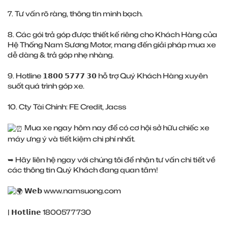
7. Tư vấn rõ ràng, thông tin minh bạch.
8. Các gói trả góp được thiết kế riêng cho Khách Hàng của
Hệ Thống Nam Sương Motor, mang đến giải pháp mua xe
dễ dàng & trả góp nhẹ nhàng.
9. Hotline 𝟭𝟴𝟬𝟬 𝟱𝟳𝟳𝟳 𝟯𝟬 hỗ trợ Quý Khách Hàng xuyên
suốt quá trình góp xe.
10. Cty Tài Chính: FE Credit, Jacss
Mua xe ngay hôm nay để có cơ hội sở hữu chiếc xe
máy ưng ý và tiết kiệm chi phí nhất.
➥ Hãy liên hệ ngay với chúng tôi để nhận tư vấn chi tiết về
các thông tin Quý Khách đang quan tâm!
𝗪𝗲𝗯
www.namsuong.com
| 𝗛𝗼𝘁𝗹𝗶𝗻𝗲 1800577730