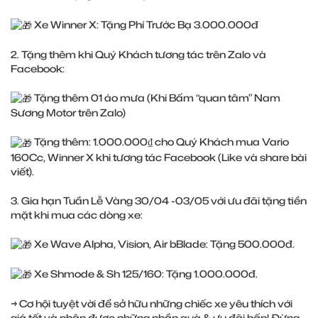
Xe Winner X: Tặng Phí Trước Bạ 3.000.000đ
2. Tặng thêm khi Quý Khách tương tác trên Zalo và
Facebook:
Tặng thêm 01 áo mưa (Khi Bấm “quan tâm” Nam
Sương Motor trên Zalo)
Tặng thêm: 1.000.000₫ cho Quý Khách mua Vario
160Cc, Winner X khi tương tác Facebook (Like và share bài
viết).
3. Gia hạn Tuần Lễ Vàng 30/04 -03/05 với ưu đãi tặng tiền
mặt khi mua các dòng xe:
Xe Wave Alpha, Vision, Air bBlade: Tặng 500.000đ.
Xe Shmode & Sh 125/160: Tặng 1.000.000đ.
→ Cơ hội tuyệt vời để sở hữu những chiếc xe yêu thích với
giá tốt và nhận được những phần quà & ưu đãi hấp! Đừng