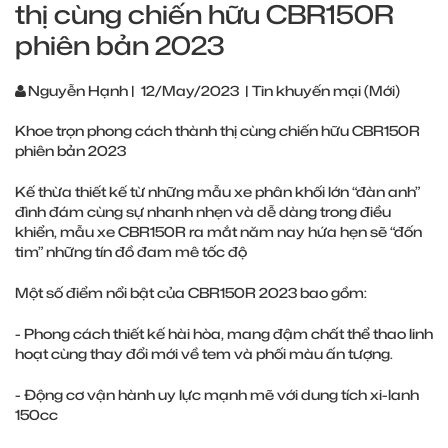
thị cùng chiến hữu CBR150R
phiên bản 2023
Nguyễn Hạnh
|
12/May/2023
|
Tin khuyến mại (Mới)
Khoe trọn phong cách thành thị cùng chiến hữu CBR150R
phiên bản 2023
Kế thừa thiết kế từ những mẫu xe phân khối lớn “đàn anh”
đình đám cùng sự nhanh nhẹn và dễ dàng trong điều
khiển, mẫu xe CBR150R ra mắt năm nay hứa hẹn sẽ “đốn
tim” những tín đồ đam mê tốc độ
Một số điểm nổi bật của CBR150R 2023 bao gồm:
- Phong cách thiết kế hài hòa, mang đậm chất thể thao linh
hoạt cùng thay đổi mới về tem và phối màu ấn tượng.
- Động cơ vận hành uy lực mạnh mẽ với dung tích xi-lanh
150cc