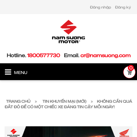
Đăng nhập
Đăng ký
Hotline.
1800577730
Email.
cr@namsuong.com
0
MENU
TRANG CHỦ
TIN KHUYẾN MẠI (MỚI)
KHÔNG CẦN QUÁ
ĐẮT ĐỎ ĐỂ CÓ MỘT CHIẾC XE ĐÁNG TIN CẬY MỖI NGÀY!