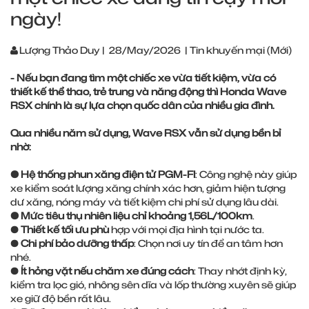
ngày!
Lượng Thảo Duy
|
28/May/2026
|
Tin khuyến mại (Mới)
- Nếu bạn đang tìm một chiếc xe vừa tiết kiệm, vừa có
thiết kế thể thao, trẻ trung và năng động thì Honda Wave
RSX chính là sự lựa chọn quốc dân của nhiều gia đình.
Qua nhiều năm sử dụng, Wave RSX vẫn sử dụng bền bỉ
nhờ:
● Hệ thống phun xăng điện tử PGM-FI
: Công nghệ này giúp
xe kiểm soát lượng xăng chính xác hơn, giảm hiện tượng
dư xăng, nóng máy và tiết kiệm chi phí sử dụng lâu dài.
● Mức tiêu thụ nhiên liệu chỉ khoảng 1,56L/100km
.
●
Thiết kế tối ưu phù
hợp với mọi địa hình tại nước ta.
●
Chi phí bảo dưỡng thấp
: Chọn nơi uy tín để an tâm hơn
nhé.
●
Ít hỏng vặt nếu chăm xe đúng cách
: Thay nhớt định kỳ,
kiểm tra lọc gió, nhông sên dĩa và lốp thường xuyên sẽ giúp
xe giữ độ bền rất lâu.