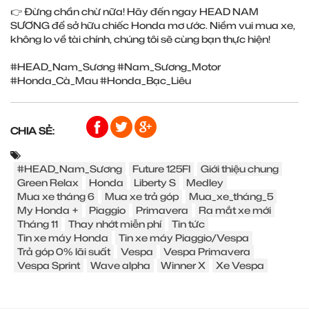
👉 Đừng chần chừ nữa! Hãy đến ngay HEAD NAM
SƯƠNG để sở hữu chiếc Honda mơ ước. Niềm vui mua xe,
không lo về tài chính, chúng tôi sẽ cùng bạn thực hiện!
#HEAD_Nam_Sương #Nam_Sương_Motor
#Honda_Cà_Mau #Honda_Bạc_Liêu
CHIA SẺ:
#HEAD_Nam_Sương
Future 125FI
Giới thiệu chung
Green Relax
Honda
Liberty S
Medley
Mua xe tháng 6
Mua xe trả góp
Mua_xe_tháng_5
My Honda +
Piaggio
Primavera
Ra mắt xe mới
Tháng 11
Thay nhớt miễn phí
Tin tức
Tin xe máy Honda
Tin xe máy Piaggio/Vespa
Trả góp 0% lãi suất
Vespa
Vespa Primavera
Vespa Sprint
Wave alpha
Winner X
Xe Vespa