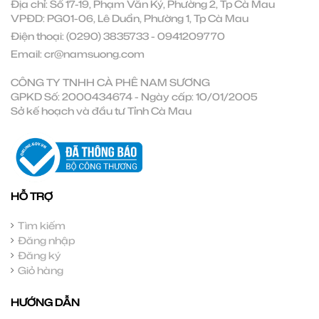
Địa chỉ: Số 17-19, Phạm Văn Ký, Phường 2, Tp Cà Mau
VPĐD: PG01-06, Lê Duẩn, Phường 1, Tp Cà Mau
Điện thoại:
(0290) 3835733
-
0941209770
Email:
cr@namsuong.com
CÔNG TY TNHH CÀ PHÊ NAM SƯƠNG
GPKD Số: 2000434674 - Ngày cấp: 10/01/2005
Sở kế hoạch và đầu tư Tỉnh Cà Mau
HỖ TRỢ
Tìm kiếm
Đăng nhập
Đăng ký
Giỏ hàng
HƯỚNG DẪN