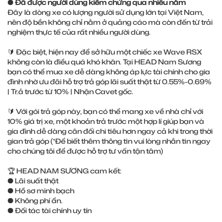
●
Đã được người dùng kiểm chứng qua nhiều năm
Đây là dòng xe có lượng người sử dụng lớn tại Việt Nam,
nên độ bền không chỉ nằm ở quảng cáo mà còn đến từ trải
nghiệm thực tế của rất nhiều người dùng.
🔰 Đặc biệt, hiện nay để sở hữu một chiếc xe Wave RSX
không còn là điều quá khó khăn. Tại HEAD Nam Sương
bạn có thể mua xe dễ dàng không áp lực tài chính cho gia
đình nhờ ưu đãi hỗ trợ trả góp lãi suất thật từ 0.55%-0.69%
| Tr.ả trước từ 10% | Nhận Cavet gốc.
🔰 Với gói trả góp này, bạn có thể mang xe về nhà chỉ với
10% giá trị xe, một khoản trả trước một hợp lí giúp bạn và
gia đình dễ dàng cân đối chi tiêu hơn ngay cả khi trong thời
gian trả góp (*Để biết thêm thông tin vui lòng nhắn tin ngay
cho chúng tôi để được hỗ trợ tư vấn tận tâm)
🏆 HEAD NAM SƯƠNG cam kết:
● Lãi suất thật
● Hồ sơ minh bạch
● Không phí ẩn.
● Đối tác tài chính uy tín