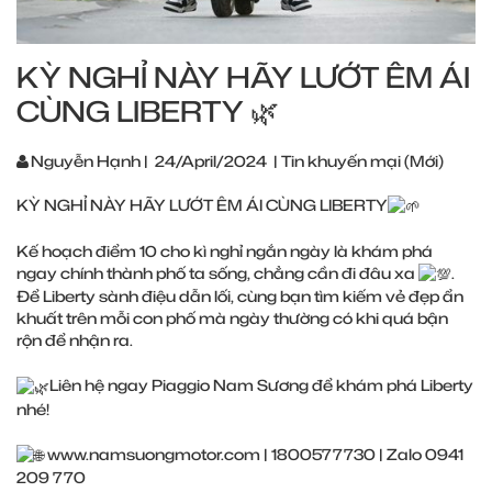
KỲ NGHỈ NÀY HÃY LƯỚT ÊM ÁI
CÙNG LIBERTY 🌿
Nguyễn Hạnh
|
24/April/2024
|
Tin khuyến mại (Mới)
KỲ NGHỈ NÀY HÃY LƯỚT ÊM ÁI CÙNG LIBERTY
Kế hoạch điểm 10 cho kì nghỉ ngắn ngày là khám phá
ngay chính thành phố ta sống, chẳng cần đi đâu xa
.
Để Liberty sành điệu dẫn lối, cùng bạn tìm kiếm vẻ đẹp ẩn
khuất trên mỗi con phố mà ngày thường có khi quá bận
rộn để nhận ra.
Liên hệ ngay Piaggio Nam Sương để khám phá Liberty
nhé!
www.namsuongmotor.co
m | 1800577730 | Zalo 0941
209 770