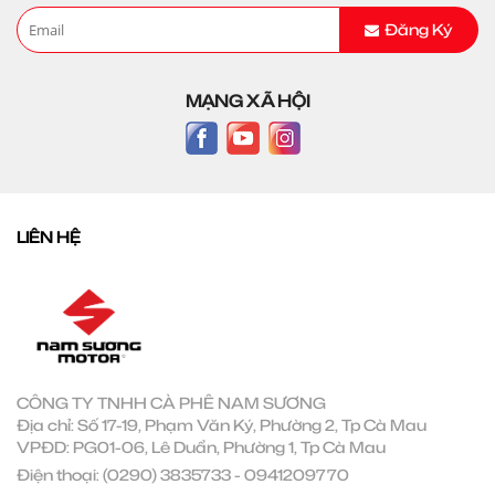
Đăng Ký
MẠNG XÃ HỘI
LIÊN HỆ
CÔNG TY TNHH CÀ PHÊ NAM SƯƠNG
Địa chỉ: Số 17-19, Phạm Văn Ký, Phường 2, Tp Cà Mau
VPĐD: PG01-06, Lê Duẩn, Phường 1, Tp Cà Mau
Điện thoại:
(0290) 3835733
-
0941209770