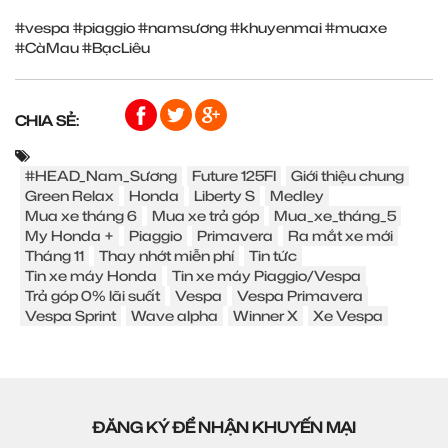
#vespa
#piaggio
#namsương
#khuyenmai
#muaxe
#CàMau
#BạcLiêu
CHIA SẺ:
#HEAD_Nam_Sương
Future 125FI
Giới thiệu chung
Green Relax
Honda
Liberty S
Medley
Mua xe tháng 6
Mua xe trả góp
Mua_xe_tháng_5
My Honda +
Piaggio
Primavera
Ra mắt xe mới
Tháng 11
Thay nhớt miễn phí
Tin tức
Tin xe máy Honda
Tin xe máy Piaggio/Vespa
Trả góp 0% lãi suất
Vespa
Vespa Primavera
Vespa Sprint
Wave alpha
Winner X
Xe Vespa
ĐĂNG KÝ ĐỂ NHẬN KHUYẾN MẠI