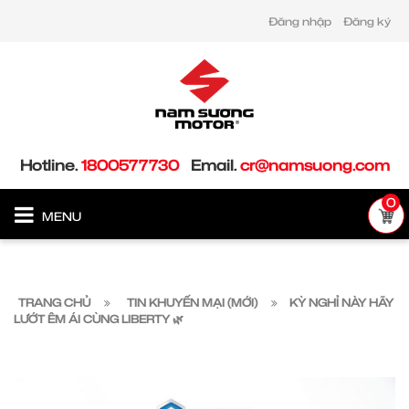
Đăng nhập
Đăng ký
Hotline.
1800577730
Email.
cr@namsuong.com
0
MENU
TRANG CHỦ
TIN KHUYẾN MẠI (MỚI)
KỲ NGHỈ NÀY HÃY
LƯỚT ÊM ÁI CÙNG LIBERTY 🌿