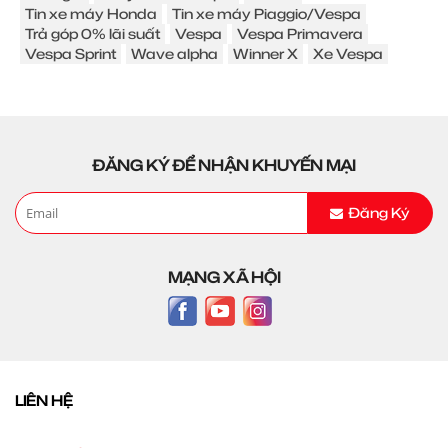
Tin xe máy Honda
Tin xe máy Piaggio/Vespa
Trả góp 0% lãi suất
Vespa
Vespa Primavera
Vespa Sprint
Wave alpha
Winner X
Xe Vespa
ĐĂNG KÝ ĐỂ NHẬN KHUYẾN MẠI
Đăng Ký
MẠNG XÃ HỘI
LIÊN HỆ