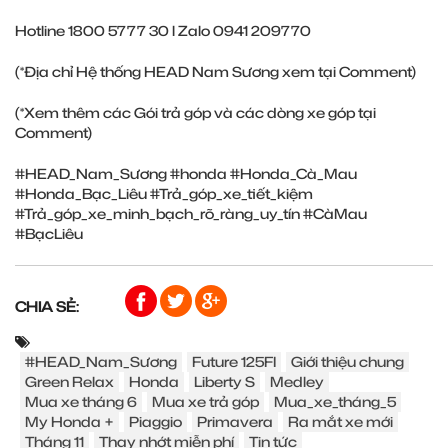
Hotline 1800 5777 30 l Zalo 0941 209770
(*Địa chỉ Hệ thống HEAD Nam Sương xem tại Comment)
(*Xem thêm các Gói trả góp và các dòng xe góp tại
Comment)
#HEAD_Nam_Sương
#honda
#Honda_Cà_Mau
#Honda_Bạc_Liêu
#Trả_góp_xe_tiết_kiệm
#Trả_góp_xe_minh_bạch_rõ_ràng_uy_tín
#CàMau
#BạcLiêu
CHIA SẺ:
#HEAD_Nam_Sương
Future 125FI
Giới thiệu chung
Green Relax
Honda
Liberty S
Medley
Mua xe tháng 6
Mua xe trả góp
Mua_xe_tháng_5
My Honda +
Piaggio
Primavera
Ra mắt xe mới
Tháng 11
Thay nhớt miễn phí
Tin tức