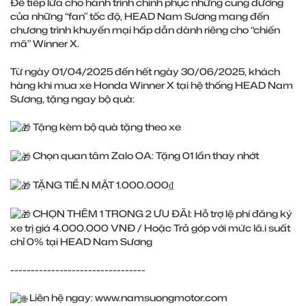
Để tiếp lửa cho hành trình chinh phục những cung đường
của những “fan” tốc độ, HEAD Nam Sương mang đến
chương trình khuyến mại hấp dẫn dành riêng cho “chiến
mã” Winner X.
Từ ngày 01/04/2025 đến hết ngày 30/06/2025, khách
hàng khi mua xe Honda Winner X tại hệ thống HEAD Nam
Sương, tặng ngay bộ quà:
Tặng kèm bộ quà tặng theo xe
Chọn quan tâm Zalo OA: Tặng 01 lần thay nhớt
TẶNG TIỀ.N MẶT 1.000.000₫
CHỌN THÊM 1 TRONG 2 ƯU ĐÃI: Hỗ trợ lệ phí đăng ký
xe trị giá 4.000.000 VNĐ / Hoặc Trả góp với mức lã.i suất
chỉ 0% tại HEAD Nam Sương
---------------------------------
Liên hệ ngay:
www.namsuongmotor.com