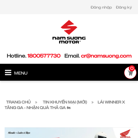
Đăng nhập
Đăng ký
Hotline.
1800577730
Email.
cr@namsuong.com
0
MENU
TRANG CHỦ
TIN KHUYẾN MẠI (MỚI)
LÁI WINNER X
TĂNG GA - NHẬN QUÀ THẢ GA 🏍