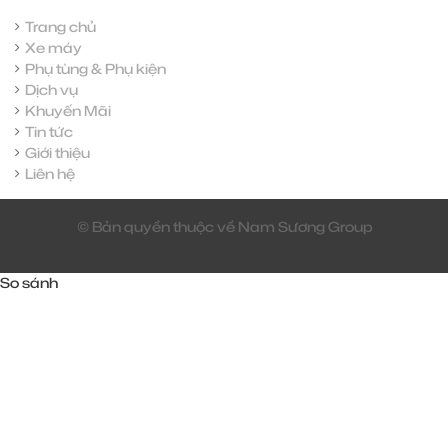
Trang chủ
Xe máy
Phụ tùng & Phụ kiện
Dịch vụ
Khuyến Mãi
Tin tức
Giới thiệu
Liên hệ
© Bản quyền thuộc về Nam Sương Group
So sánh