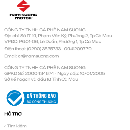
CÔNG TY TNHH CÀ PHÊ NAM SƯƠNG
Địa chỉ: Số 17-19, Phạm Văn Ký, Phường 2, Tp Cà Mau
VPĐD: PG01-06, Lê Duẩn, Phường 1, Tp Cà Mau
Điện thoại:
(0290) 3835733
-
0941209770
Email:
cr@namsuong.com
CÔNG TY TNHH CÀ PHÊ NAM SƯƠNG
GPKD Số: 2000434674 - Ngày cấp: 10/01/2005
Sở kế hoạch và đầu tư Tỉnh Cà Mau
HỖ TRỢ
Tìm kiếm