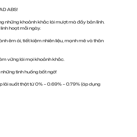
AD ABS!​
ằng những khoảnh khắc lái mượt mà đầy bản lĩnh.
nh hoạt mỗi ngày.​
nh êm ái, tiết kiệm nhiên liệu, mạnh mẽ và thân
tâm vững lái mọi khoảnh khắc.​
những tình huống bất ngờ!
lãi suất thật từ 0% – 0.69% – 0.79% (áp dụng