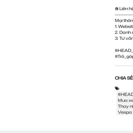
☎️ Liên 
----------
Mọi thôn
1. Webs
2. Danh 
3. Tư vấ
#HEAD_N
#Trả_gó
CHIA SẺ
#HEAD
Mua xe
Thay n
Vespa 