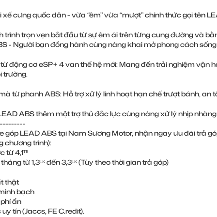
 xế cưng quốc dân - vừa “êm” vừa “mượt” chính thức gọi tên LE
 trình trọn vẹn bắt đầu từ sự êm ái trên từng cung đường và b
 - Người bạn đồng hành cùng nàng khai mở phong cách sống li
 từ động cơ eSP+ 4 van thế hệ mới: Mang đến trải nghiệm vận hà
 trường.​
mà từ phanh ABS: Hỗ trợ xử lý linh hoạt hạn chế trượt bánh, an 
EAD ABS thêm một trợ thủ đắc lực cùng nàng xử lý nhịp nhàng 
---------
 góp LEAD ABS tại Nam Sương Motor, nhận ngay ưu đãi trả góp 
g chương trình):
c từ 4,1ᵀᴿ
 tháng từ 1,3ᵀᴿ đến 3,3ᵀᴿ (Tùy theo thời gian trả góp)
t thật
 minh bạch
phí ẩn
 uy tín (Jaccs, FE C.redit).