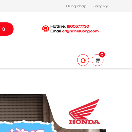
Đăng nhập
Đăng ký
Hotline.
1800577730
Email.
cr@namsuong.com
0