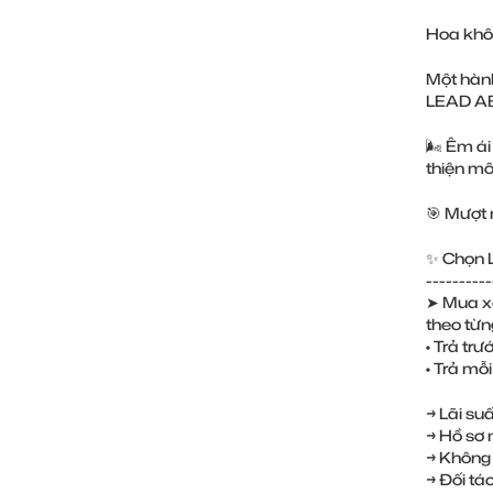
Hoa khôi
Một hành
LEAD ABS
🌬 Êm ái
thiện môi
🎯 Mượt 
✨ Chọn L
----------
➤ Mua xe
theo từn
• Trả trướ
• Trả mỗi
→ Lãi suấ
→ Hồ sơ
→ Không 
→ Đối tác