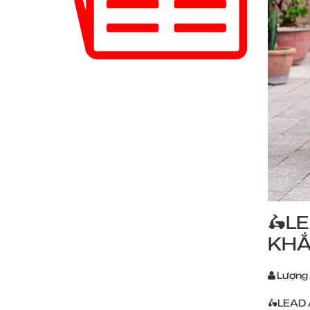
🛵L
KHẮ
Lượng
🛵LEAD