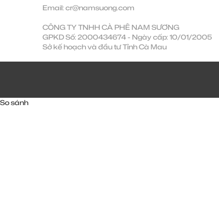
Email:
cr@namsuong.com
CÔNG TY TNHH CÀ PHÊ NAM SƯƠNG
GPKD Số: 2000434674 - Ngày cấp: 10/01/2005
Sở kế hoạch và đầu tư Tỉnh Cà Mau
So sánh