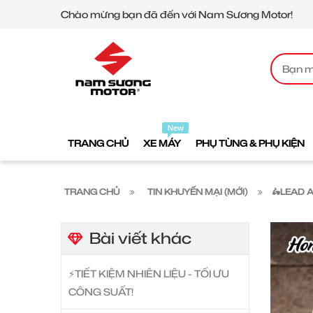
Chào mừng bạn đã đến với Nam Sương Motor!
TRANG CHỦ
XE MÁY
PHỤ TÙNG & PHỤ KIỆN
TRANG CHỦ
TIN KHUYẾN MẠI (MỚI)
🛵LEAD 
Bài viết khác
⚡️TIẾT KIỆM NHIÊN LIỆU - TỐI ƯU
CÔNG SUẤT!