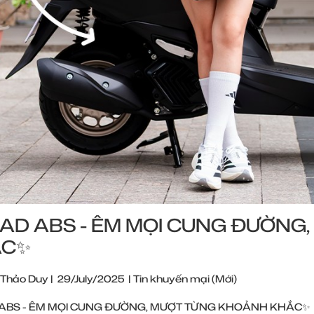
EAD ABS - ÊM MỌI CUNG ĐƯỜN
C✨ ​
 Thảo Duy
|
29/July/2025
|
Tin khuyến mại (Mới)
 ABS - ÊM MỌI CUNG ĐƯỜNG, MƯỢT TỪNG KHOẢNH KHẮC✨ ​