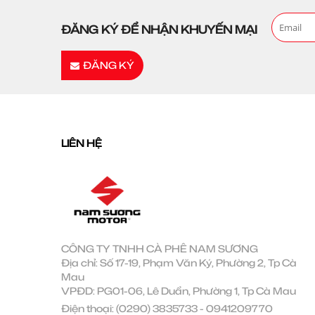
ĐĂNG KÝ ĐỂ NHẬN KHUYẾN MẠI
ĐĂNG KÝ
LIÊN HỆ
CÔNG TY TNHH CÀ PHÊ NAM SƯƠNG
Địa chỉ: Số 17-19, Phạm Văn Ký, Phường 2, Tp Cà
Mau
VPĐD: PG01-06, Lê Duẩn, Phường 1, Tp Cà Mau
Điện thoại:
(0290) 3835733
-
0941209770