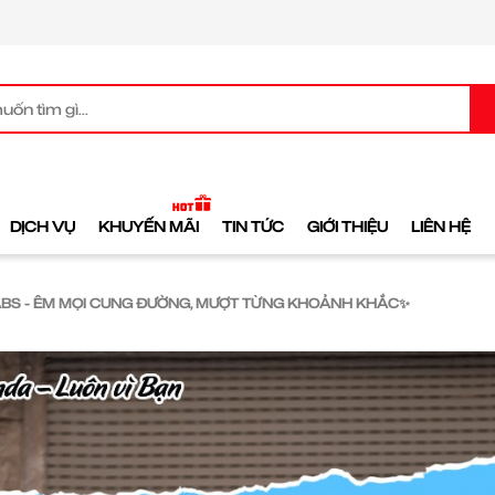
DỊCH VỤ
KHUYẾN MÃI
TIN TỨC
GIỚI THIỆU
LIÊN HỆ
ABS - ÊM MỌI CUNG ĐƯỜNG, MƯỢT TỪNG KHOẢNH KHẮC✨ ​