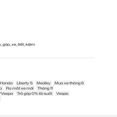
góp_xe_tiết_kiệm
Honda
Liberty S
Medley
Mua xe tháng 6
a
Ra mắt xe mới
Tháng 11
o/Vespa
Trả góp 0% lãi suất
Vespa