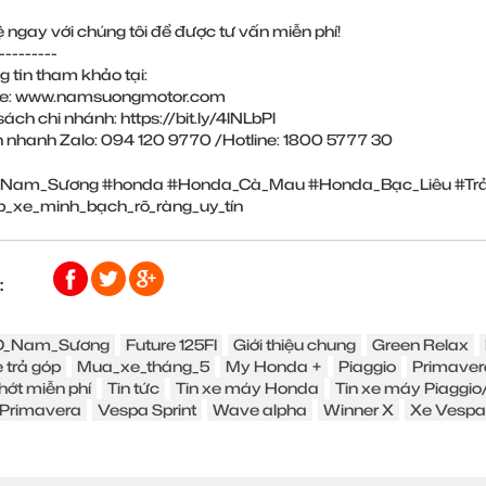
hệ ngay với chúng tôi để được tư vấn miễn phí!
---------
g tin tham khảo tại:
ite: www.namsuongmotor.com
sách chi nhánh: https://bit.ly/4lNLbPl
n nhanh Zalo: 094 120 9770 /Hotline: 1800 5777 30
am_Sương #honda #Honda_Cà_Mau #Honda_Bạc_Liêu #Trả_
p_xe_minh_bạch_rõ_ràng_uy_tín
:
_Nam_Sương
Future 125FI
Giới thiệu chung
Green Relax
 trả góp
Mua_xe_tháng_5
My Honda +
Piaggio
Primaver
hớt miễn phí
Tin tức
Tin xe máy Honda
Tin xe máy Piaggi
Primavera
Vespa Sprint
Wave alpha
Winner X
Xe Vespa