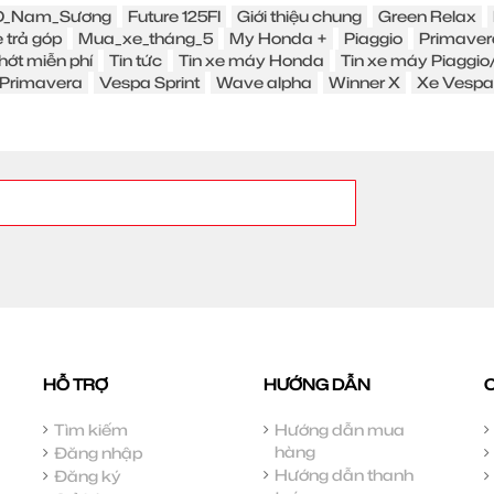
_Nam_Sương
Future 125FI
Giới thiệu chung
Green Relax
 trả góp
Mua_xe_tháng_5
My Honda +
Piaggio
Primaver
hớt miễn phí
Tin tức
Tin xe máy Honda
Tin xe máy Piaggi
Primavera
Vespa Sprint
Wave alpha
Winner X
Xe Vespa
HỖ TRỢ
HƯỚNG DẪN
Tìm kiếm
Hướng dẫn mua
hàng
Đăng nhập
Hướng dẫn thanh
Đăng ký