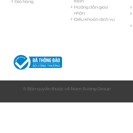
toán
Giỏ hàng
Hướng dẫn giao
nhận
Điều khoản dịch vụ
© Bản quyền thuộc về Nam Sương Group