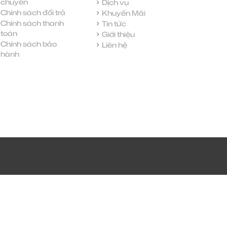
chuyển
Dịch vụ
Chính sách đổi trả
Khuyến Mãi
Chính sách thanh
Tin tức
toán
Giới thiệu
Chính sách bảo
Liên hệ
hành