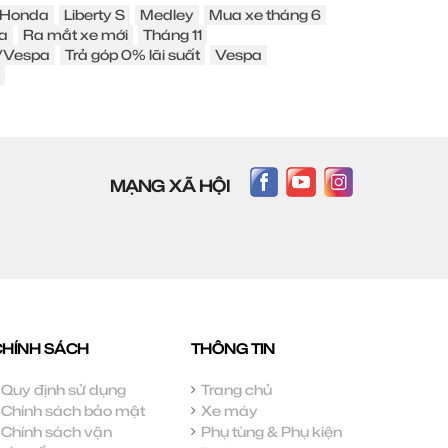
Honda
Liberty S
Medley
Mua xe tháng 6
a
Ra mắt xe mới
Tháng 11
o/Vespa
Trả góp 0% lãi suất
Vespa
MẠNG XÃ HỘI
CHÍNH SÁCH
THÔNG TIN
Quy định sử dụng
Trang chủ
Chính sách bảo mật
Xe máy
Chính sách vận
Phụ tùng & Phụ kiện