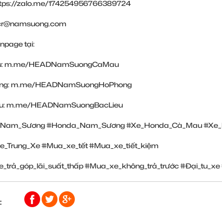
ttps://zalo.me/174254956766389724
: cr@namsuong.com
npage tại:
u:
m.me/HEADNamSuongCaMau
ng:
m.me/HEADNamSuongHoPhong
u:
m.me/HEADNamSuongBacLieu
Nam_Sương
#Honda_Nam_Sương
#Xe_Honda_Cà_Mau
#Xe_
e_Trung_Xe
#Mua_xe_tết
#Mua_xe_tiết_kiệm
_trả_góp_lãi_suất_thấp
#Mua_xe_không_trả_trước
#Đại_tu_xe
: