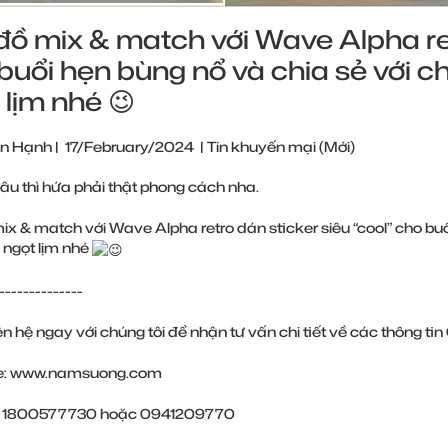
đồ mix & match với Wave Alpha ret
buổi hẹn bùng nổ và chia sẻ với 
 lịm nhé 😉
n Hạnh
|
17/February/2024
|
Tin khuyến mại (Mới)
đâu thì hứa phải thật phong cách nha.
ix & match với Wave Alpha retro dán sticker siêu “cool” cho bu
 ngọt lịm nhé
--------------
ên hệ ngay với chúng tôi để nhận tư vấn chi tiết về các thông 
e:
www.namsuong.com
ne: 1800577730 hoặc 0941209770