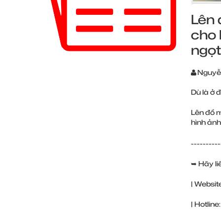
Lên 
cho 
ngọt
Nguyễ
Dù là ở 
Lên đồ m
hình ảnh
----------
➥ Hãy li
| Websit
| Hotli