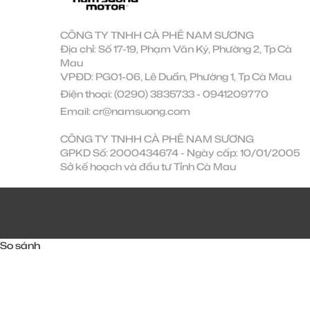
CÔNG TY TNHH CÀ PHÊ NAM SƯƠNG
Địa chỉ: Số 17-19, Phạm Văn Ký, Phường 2, Tp Cà
Mau
VPĐD: PG01-06, Lê Duẩn, Phường 1, Tp Cà Mau
Điện thoại:
(0290) 3835733
-
0941209770
Email:
cr@namsuong.com
CÔNG TY TNHH CÀ PHÊ NAM SƯƠNG
GPKD Số: 2000434674 - Ngày cấp: 10/01/2005
Sở kế hoạch và đầu tư Tỉnh Cà Mau
So sánh