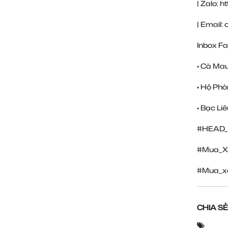
| Zalo:
h
| Email
Inbox Fa
• Cà Ma
• Hộ Phò
• Bạc Liê
#HEAD_
#Mua_X
#Mua_xe
CHIA SẺ