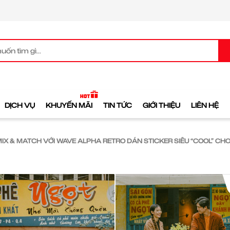
DỊCH VỤ
KHUYẾN MÃI
TIN TỨC
GIỚI THIỆU
LIÊN HỆ
MIX & MATCH VỚI WAVE ALPHA RETRO DÁN STICKER SIÊU “COOL” CHO