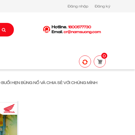
Đăng nhập
Đăng ký
Hotline.
1800577730
Email.
cr@namsuong.com
0
 BUỔI HẸN BÙNG NỔ VÀ CHIA SẺ VỚI CHÚNG MÌNH