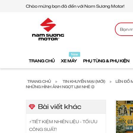
Chào mừng bạn đã đến với Nam Sương Motor!
TRANG CHỦ
XE MÁY
PHỤ TÙNG & PHỤ KIỆN
TRANG CHỦ
TIN KHUYẾN MẠI (MỚI)
LÊN ĐỒ 
NHỮNG HÌNH ẢNH NGỌT LỊM NHÉ 😉
Bài viết khác
⚡️TIẾT KIỆM NHIÊN LIỆU - TỐI ƯU
CÔNG SUẤT!