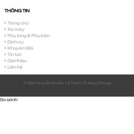
THÔNG TIN
Trang chủ
Xe máy
Phụ tùng & Phụ kiện
Dịch vụ
Khuyến Mãi
Tin tức
Giới thiệu
Liên hệ
© Bản quyền thuộc về Nam Sương Group
So sánh