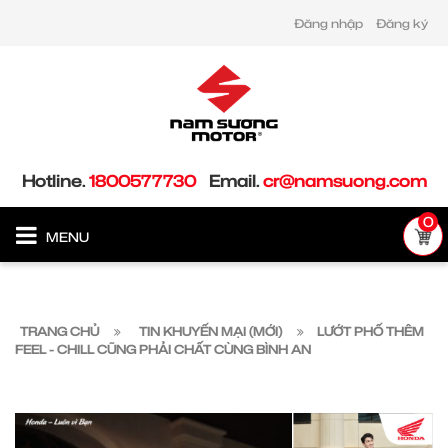
Đăng nhập
Đăng ký
Hotline.
1800577730
Email.
cr@namsuong.com
0
MENU
TRANG CHỦ
TIN KHUYẾN MẠI (MỚI)
LƯỚT PHỐ THÊM
FEEL - CHILL CŨNG PHẢI CHẤT CÙNG BÌNH AN​