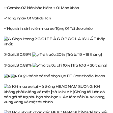
✓Combo 02 Nón bảo hiểm + 01 Móc khóa
✓Tặng ngay 01 Vali du lịch
✓Học sinh, sinh viên mua xe Tặng 01 Túi đeo chéo
Chọn 1 trong 2 G Ó I T R Ả G Ó P C Ó L Ã I S U Ấ T thấp
nhất:
① Gói LS 0.59%
Trả trước 20% [Trả từ 15 → 18 tháng]
② Gói LS 0.89%
Trả trước chỉ 10% [Trả từ 6 → 36 tháng]
Quý khách có thể chọn lựa FE Credit hoặc Jaccs
Khi mua xe tại Hệ thống HEAD NAM SƯƠNG, KH
không phải lo lắng về mặt ┃t à i c h í n h┃Chúng tôi luôn có
các gói hỗ trợ phù hợp cho bạn ➢ An tâm sở hữu xe sang,
vững vàng về mặt tài chính
Hãy nhanh chân đến HEAD NAM SƯƠNG để tìm hiểu